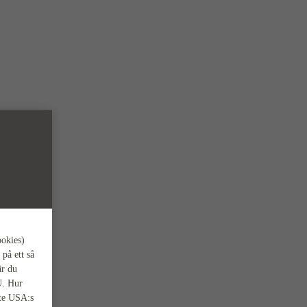
ookies)
 på ett så
är du
U. Hur
nte USA:s