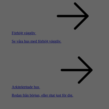
Förhöjt väggliv
Se våra hus med förhöjt väggliv.
Arkitektritade hus
Redan från början, eller ritat just för dig.