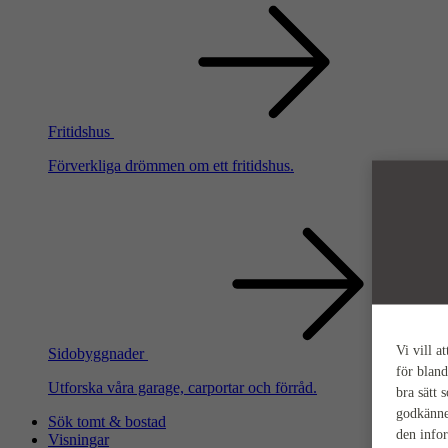
Fritidshus
Förverkliga drömmen om ett fritidshus.
Vi vill a
Sidobyggnader
för bland
Utforska våra garage, carportar och förråd.
bra sätt 
godkänne
Sök tomt & bostad
den info
Visningar