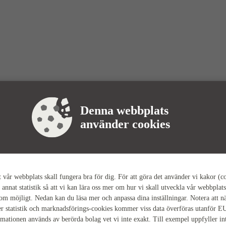
Denna webbplats
använder cookies
tt vår webbplats skall fungera bra för dig. För att göra det använder vi kakor (c
 annat statistik så att vi kan lära oss mer om hur vi skall utveckla vår webbplats
som möjligt. Nedan kan du läsa mer och anpassa dina inställningar. Notera att n
r statistik och marknadsförings-cookies kommer viss data överföras utanför E
rmationen används av berörda bolag vet vi inte exakt. Till exempel uppfyller i