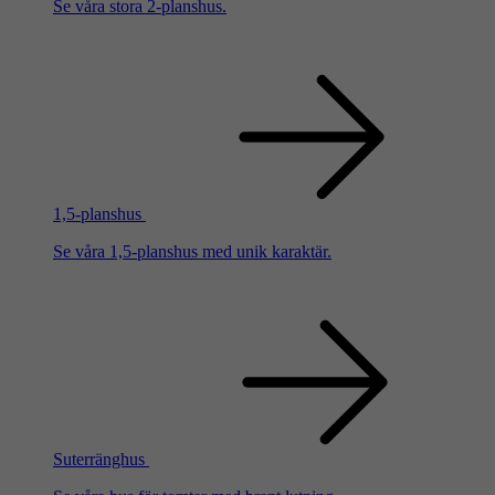
Se våra stora 2-planshus.
1,5-planshus
Se våra 1,5-planshus med unik karaktär.
Suterränghus