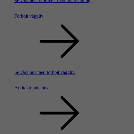
Se våra hus för tomter med brant lutning.
Förhöjt väggliv
Se våra hus med förhöjt väggliv.
Arkitektritade hus