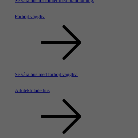
Se våra hus för tomter med brant lutning.
Förhöjt väggliv
Se våra hus med förhöjt väggliv.
Arkitektritade hus