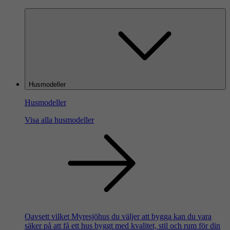
Husmodeller
Husmodeller
Visa alla husmodeller
Oavsett vilket Myresjöhus du väljer att bygga kan du vara
säker på att få ett hus byggt med kvalitet, stil och rum för din