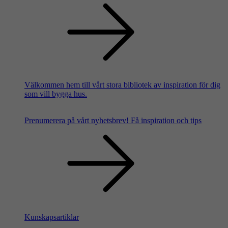
Välkommen hem till vårt stora bibliotek av inspiration för dig
som vill bygga hus.
Prenumerera på vårt nyhetsbrev!
Få inspiration och tips
Kunskapsartiklar