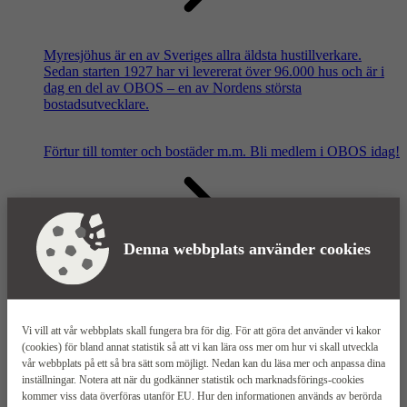
Myresjöhus är en av Sveriges allra äldsta hustillverkare.
Sedan starten 1927 har vi levererat över 96.000 hus och är i
dag en del av OBOS – en av Nordens största
bostadsutvecklare.
Förtur till tomter och bostäder m.m.
Bli medlem i OBOS idag!
Denna webbplats använder cookies
Våra säljkontor
Vi vill att vår webbplats skall fungera bra för dig. För att göra det använder vi kakor
(cookies) för bland annat statistik så att vi kan lära oss mer om hur vi skall utveckla
vår webbplats på ett så bra sätt som möjligt. Nedan kan du läsa mer och anpassa dina
inställningar. Notera att när du godkänner statistik och marknadsförings-cookies
kommer viss data överföras utanför EU. Hur den informationen används av berörda