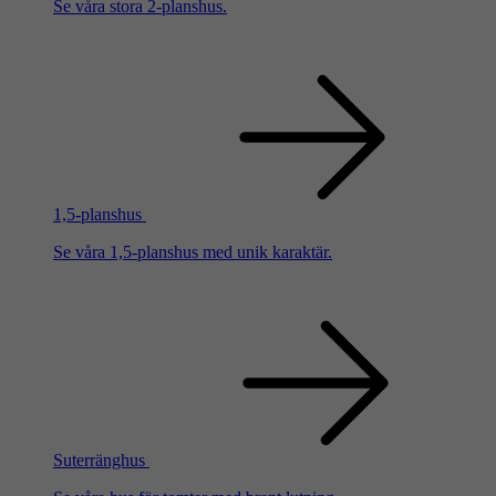
Se våra stora 2-planshus.
1,5-planshus
Se våra 1,5-planshus med unik karaktär.
Suterränghus