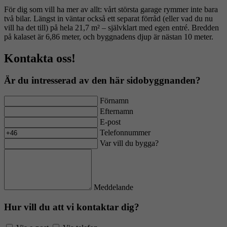
För dig som vill ha mer av allt: vårt största garage rymmer inte bara
två bilar. Längst in väntar också ett separat förråd (eller vad du nu
vill ha det till) på hela 21,7 m² – självklart med egen entré. Bredden
på kalaset är 6,86 meter, och byggnadens djup är nästan 10 meter.
Kontakta oss!
Är du intresserad av den här sidobyggnanden?
Förnamn
Efternamn
E-post
Telefonnummer
Var vill du bygga?
Meddelande
Hur vill du att vi kontaktar dig?