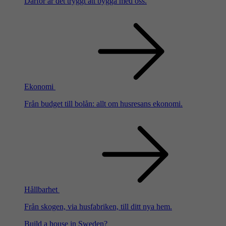
Därför är det tryggt att bygga med oss.
Ekonomi
Från budget till bolån: allt om husresans ekonomi.
Hållbarhet
Från skogen, via husfabriken, till ditt nya hem.
Build a house in Sweden?