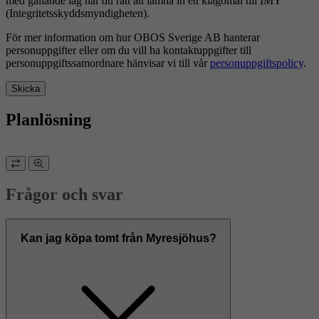
med gällande lag har du rätt att lämna in ett klagomål till IMY
(Integritetsskyddsmyndigheten).
För mer information om hur OBOS Sverige AB hanterar
personuppgifter eller om du vill ha kontaktuppgifter till
personuppgiftssamordnare hänvisar vi till vår
personuppgiftspolicy
.
Skicka
Planlösning
Frågor och svar
Kan jag köpa tomt från Myresjöhus?