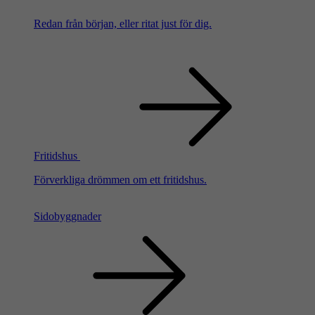
Redan från början, eller ritat just för dig.
Fritidshus
Förverkliga drömmen om ett fritidshus.
Sidobyggnader