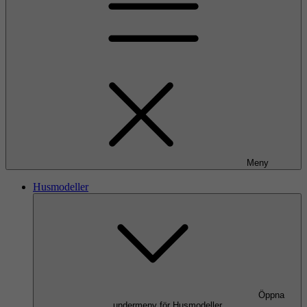
Meny
Husmodeller
Öppna
undermeny för Husmodeller