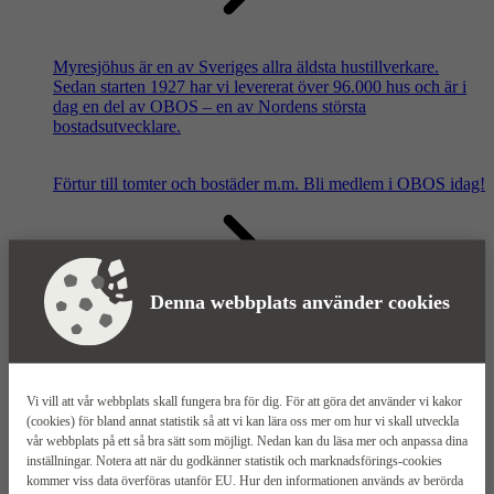
Myresjöhus är en av Sveriges allra äldsta hustillverkare.
Sedan starten 1927 har vi levererat över 96.000 hus och är i
dag en del av OBOS – en av Nordens största
bostadsutvecklare.
Förtur till tomter och bostäder m.m.
Bli medlem i OBOS idag!
Denna webbplats använder cookies
Våra säljkontor
Vi vill att vår webbplats skall fungera bra för dig. För att göra det använder vi kakor
(cookies) för bland annat statistik så att vi kan lära oss mer om hur vi skall utveckla
vår webbplats på ett så bra sätt som möjligt. Nedan kan du läsa mer och anpassa dina
inställningar. Notera att när du godkänner statistik och marknadsförings-cookies
kommer viss data överföras utanför EU. Hur den informationen används av berörda