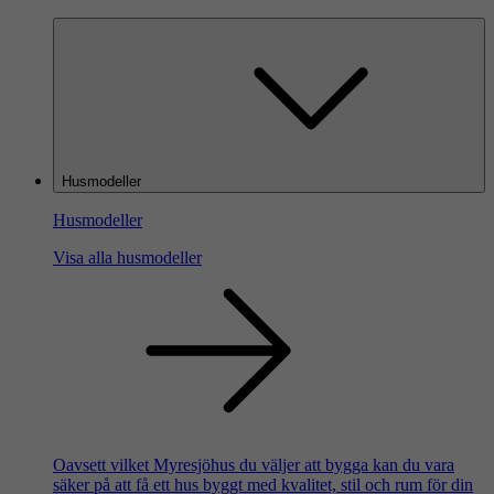
Husmodeller
Husmodeller
Visa alla husmodeller
Oavsett vilket Myresjöhus du väljer att bygga kan du vara
säker på att få ett hus byggt med kvalitet, stil och rum för din