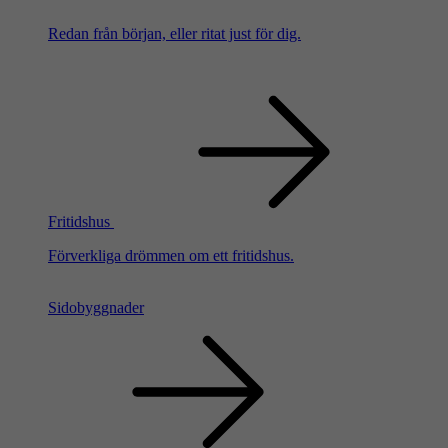
Redan från början, eller ritat just för dig.
Fritidshus
Förverkliga drömmen om ett fritidshus.
Sidobyggnader