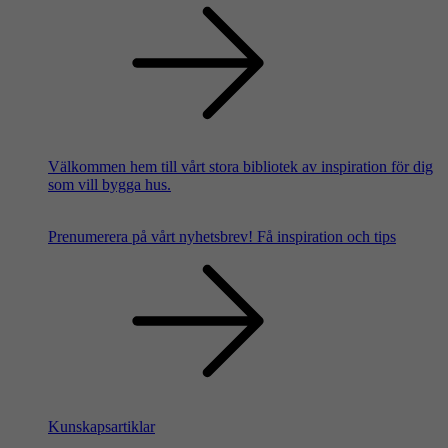
Välkommen hem till vårt stora bibliotek av inspiration för dig
som vill bygga hus.
Prenumerera på vårt nyhetsbrev!
Få inspiration och tips
Kunskapsartiklar