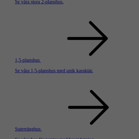
Se våra stora 2-planshus.
1,5-planshus
Se våra 1,5-planshus med unik karaktär.
Suterränghus