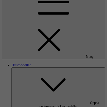
Meny
Husmodeller
Öppna
undermeny för Husmodeller