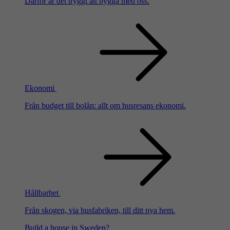
Därför är det tryggt att bygga med oss.
Ekonomi
Från budget till bolån: allt om husresans ekonomi.
Hållbarhet
Från skogen, via husfabriken, till ditt nya hem.
Build a house in Sweden?