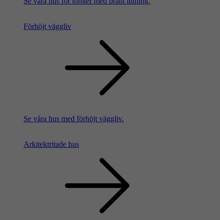
Se våra hus för tomter med brant lutning.
Förhöjt väggliv
Se våra hus med förhöjt väggliv.
Arkitektritade hus