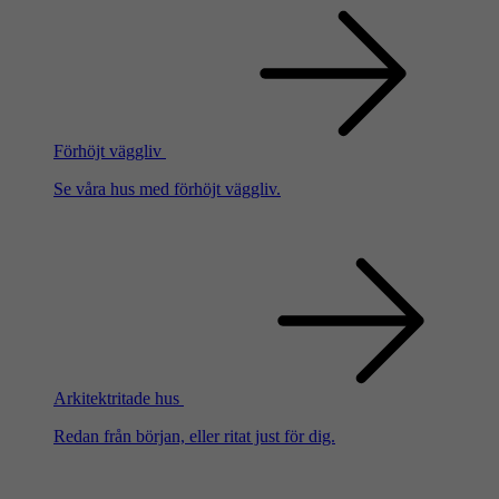
Förhöjt väggliv
Se våra hus med förhöjt väggliv.
Arkitektritade hus
Redan från början, eller ritat just för dig.