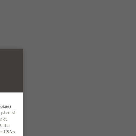
ookies)
 på ett så
är du
U. Hur
nte USA:s