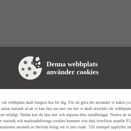
Denna webbplats
använder cookies
tt vår webbplats skall fungera bra för dig. För att göra det använder vi kakor (c
 annat statistik så att vi kan lära oss mer om hur vi skall utveckla vår webbplats
som möjligt. Nedan kan du läsa mer och anpassa dina inställningar. Notera att n
r statistik och marknadsförings-cookies kommer viss data överföras utanför E
rmationen används av berörda bolag vet vi inte exakt. Till exempel uppfyller i