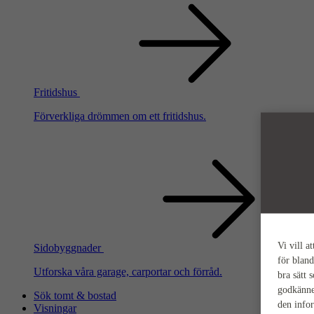
Fritidshus
Förverkliga drömmen om ett fritidshus.
Vi vill a
Sidobyggnader
för bland
Utforska våra garage, carportar och förråd.
bra sätt 
godkänne
Sök tomt & bostad
den info
Visningar