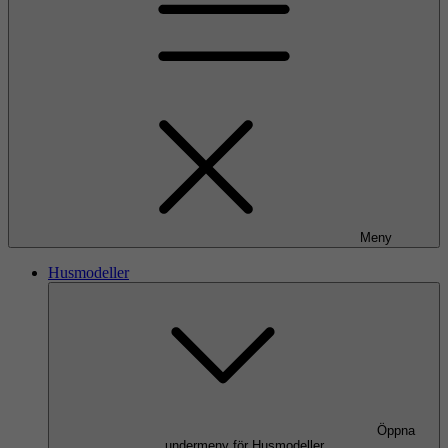
Meny
Husmodeller
Öppna
undermeny för Husmodeller