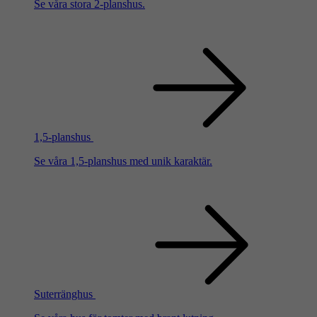
Se våra stora 2-planshus.
1,5-planshus
Se våra 1,5-planshus med unik karaktär.
Suterränghus