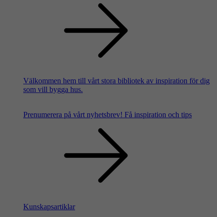
Välkommen hem till vårt stora bibliotek av inspiration för dig
som vill bygga hus.
Prenumerera på vårt nyhetsbrev!
Få inspiration och tips
Kunskapsartiklar