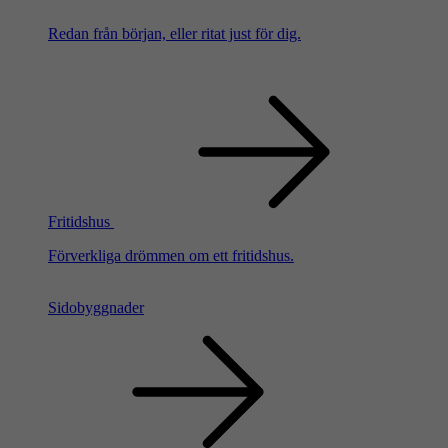
Redan från början, eller ritat just för dig.
Fritidshus
Förverkliga drömmen om ett fritidshus.
Sidobyggnader