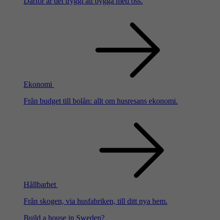
Därför är det tryggt att bygga med oss.
Ekonomi
Från budget till bolån: allt om husresans ekonomi.
Hållbarhet
Från skogen, via husfabriken, till ditt nya hem.
Build a house in Sweden?