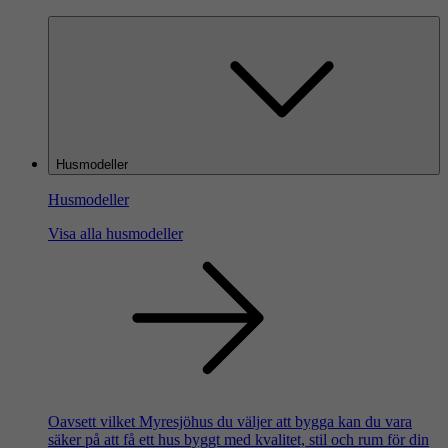
Husmodeller
Husmodeller
Visa alla husmodeller
Oavsett vilket Myresjöhus du väljer att bygga kan du vara
säker på att få ett hus byggt med kvalitet, stil och rum för din