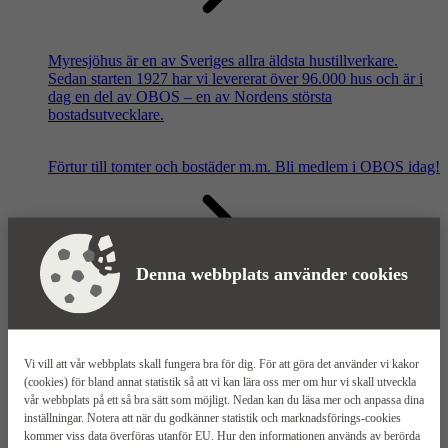
Myresjöhus är en av Sveriges allra äldsta hustillverkare.
Sedan starten 1927 har vi levererat över 96.000 hus och är i
dag en del av OBOS – en av Nordens största
bostadsutvecklare.
Förtur till tomter och bostäder m.m.
Bli medlem i OBOS idag!
Denna webbplats använder cookies
Våra säljkontor
Vi vill att vår webbplats skall fungera bra för dig. För att göra det använder vi kakor
(cookies) för bland annat statistik så att vi kan lära oss mer om hur vi skall utveckla
vår webbplats på ett så bra sätt som möjligt. Nedan kan du läsa mer och anpassa dina
inställningar. Notera att när du godkänner statistik och marknadsförings-cookies
kommer viss data överföras utanför EU. Hur den informationen används av berörda