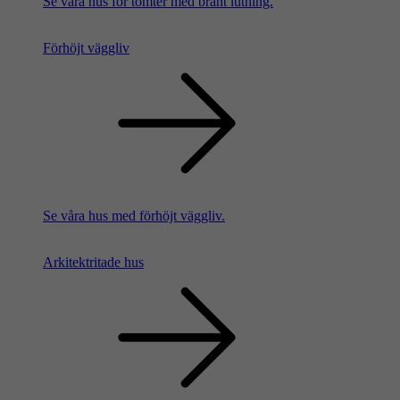
Se våra hus för tomter med brant lutning.
Förhöjt väggliv
Se våra hus med förhöjt väggliv.
Arkitektritade hus