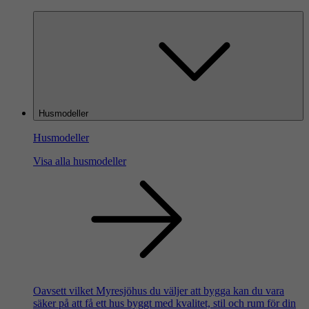
Husmodeller
Husmodeller
Visa alla husmodeller
Oavsett vilket Myresjöhus du väljer att bygga kan du vara
säker på att få ett hus byggt med kvalitet, stil och rum för din