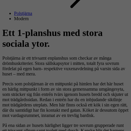
Polstjärna
Modern
Ett 1-planshus med stora
sociala ytor.
Polstjärna är ett trivsamt enplanshus som checkar av många
drömhuskriterier. Stora sällskapsytor i mitten, totalt fyra sovrum
fördelat på egen barn- respektive vuxenavdelning på varsin sida av
huset – med mera.
Precis som polstjärnan är en mittpunkt på himlen har det här huset
en härlig mittpunkt i form av sin stora gemensamma umgängesyta,
som sträcker sig från entrén tvärs igenom husets bredd och skjuter ut
mot trädgårdssidan. Redan i entrén har du en inbjudande siktlinje
mot trädgårdens uteplats. Men här finns också ett kök i sin egen rätt,
där du samtidigt har fin kontakt med gatan. Köket är dessutom öppet
mot vardagsrummet, inramat av en trevlig bardisk.
På ena sidan av husets härlighet ligger tre sovrum grupperade runt
ett trivsamt allrum samt toalett med dusch. Kanske blir det barnens