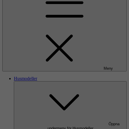
Meny
Husmodeller
Öppna
undermeny för Husmodeller