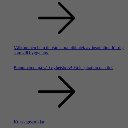
Välkommen hem till vårt stora bibliotek av inspiration för dig
som vill bygga hus.
Prenumerera på vårt nyhetsbrev!
Få inspiration och tips
Kunskapsartiklar