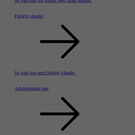
Se våra hus för tomter med brant lutning.
Förhöjt väggliv
Se våra hus med förhöjt väggliv.
Arkitektritade hus