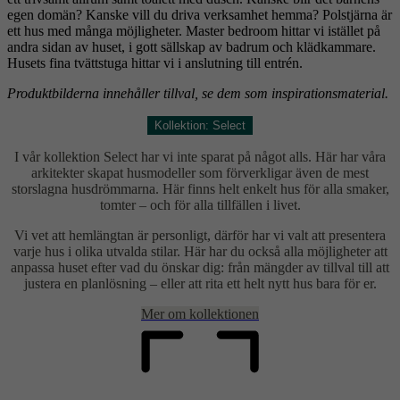
egen domän? Kanske vill du driva verksamhet hemma? Polstjärna är
ett hus med många möjligheter. Master bedroom hittar vi istället på
andra sidan av huset, i gott sällskap av badrum och klädkammare.
Husets fina tvättstuga hittar vi i anslutning till entrén.
Produktbilderna innehåller tillval, se dem som inspirationsmaterial.
Kollektion: Select
I vår kollektion Select har vi inte sparat på något alls. Här har våra
arkitekter skapat husmodeller som förverkligar även de mest
storslagna husdrömmarna. Här finns helt enkelt hus för alla smaker,
tomter – och för alla tillfällen i livet.
Vi vet att hemlängtan är personligt, därför har vi valt att presentera
varje hus i olika utvalda stilar. Här har du också alla möjligheter att
anpassa huset efter vad du önskar dig: från mängder av tillval till att
justera en planlösning – eller att rita ett helt nytt hus bara för er.
Mer om kollektionen