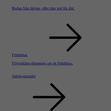
Redan från början, eller ritat just för dig.
Fritidshus
Förverkliga drömmen om ett fritidshus.
Sidobyggnader