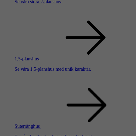
Se våra stora 2-planshus.
1,5-planshus
Se våra 1,5-planshus med unik karaktär.
Suterränghus