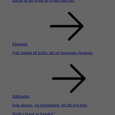
Därför är det tryggt att bygga med oss.
Ekonomi
Från budget till bolån: allt om husresans ekonomi.
Hållbarhet
Från skogen, via husfabriken, till ditt nya hem.
Build a house in Sweden?