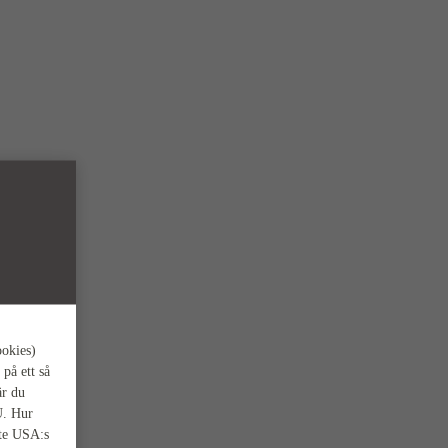
ookies)
 på ett så
är du
U. Hur
nte USA:s