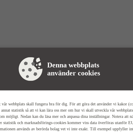
Denna webbplats
använder cookies
tt vår webbplats skall fungera bra för dig. För att göra det använder vi kakor (c
 annat statistik så att vi kan lära oss mer om hur vi skall utveckla vår webbplats
som möjligt. Nedan kan du läsa mer och anpassa dina inställningar. Notera att n
r statistik och marknadsförings-cookies kommer viss data överföras utanför E
rmationen används av berörda bolag vet vi inte exakt. Till exempel uppfyller i