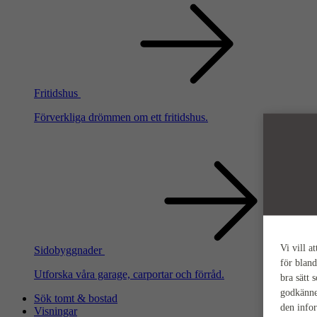
Fritidshus
Förverkliga drömmen om ett fritidshus.
Vi vill a
Sidobyggnader
för bland
Utforska våra garage, carportar och förråd.
bra sätt 
godkänne
Sök tomt & bostad
den info
Visningar