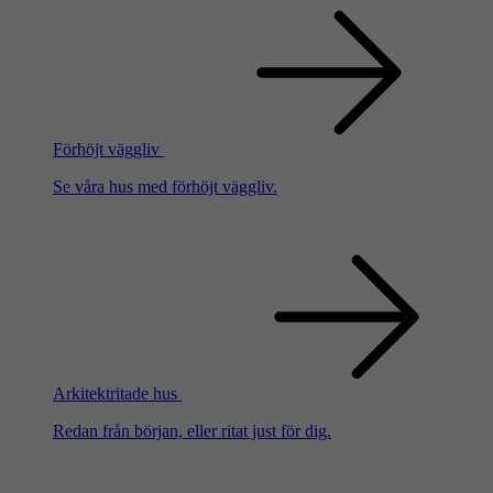
Förhöjt väggliv
Se våra hus med förhöjt väggliv.
Arkitektritade hus
Redan från början, eller ritat just för dig.