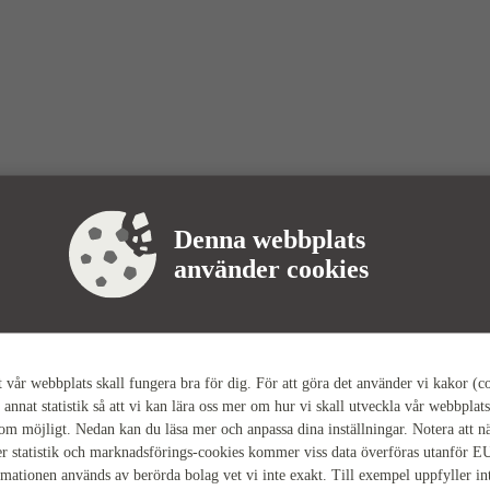
Denna webbplats
använder cookies
tt vår webbplats skall fungera bra för dig. För att göra det använder vi kakor (c
 annat statistik så att vi kan lära oss mer om hur vi skall utveckla vår webbplats
som möjligt. Nedan kan du läsa mer och anpassa dina inställningar. Notera att n
r statistik och marknadsförings-cookies kommer viss data överföras utanför E
rmationen används av berörda bolag vet vi inte exakt. Till exempel uppfyller i