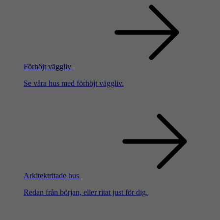
Förhöjt väggliv
Se våra hus med förhöjt väggliv.
Arkitektritade hus
Redan från början, eller ritat just för dig.