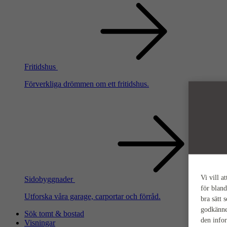
Fritidshus
Förverkliga drömmen om ett fritidshus.
Vi vill a
Sidobyggnader
för bland
Utforska våra garage, carportar och förråd.
bra sätt 
godkänne
Sök tomt & bostad
den info
Visningar