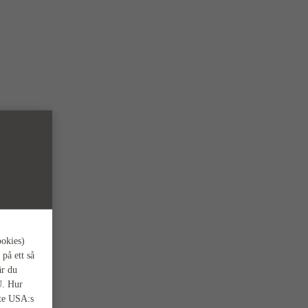
ookies)
 på ett så
är du
U. Hur
nte USA:s