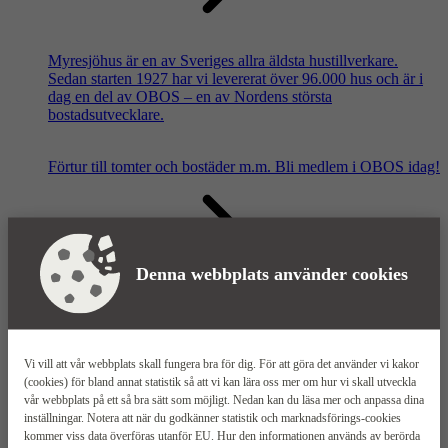
Myresjöhus är en av Sveriges allra äldsta hustillverkare.
Sedan starten 1927 har vi levererat över 96.000 hus och är i
dag en del av OBOS – en av Nordens största
bostadsutvecklare.
Förtur till tomter och bostäder m.m.
Bli medlem i OBOS idag!
Denna webbplats använder cookies
Våra säljkontor
Vi vill att vår webbplats skall fungera bra för dig. För att göra det använder vi kakor
(cookies) för bland annat statistik så att vi kan lära oss mer om hur vi skall utveckla
vår webbplats på ett så bra sätt som möjligt. Nedan kan du läsa mer och anpassa dina
inställningar. Notera att när du godkänner statistik och marknadsförings-cookies
kommer viss data överföras utanför EU. Hur den informationen används av berörda