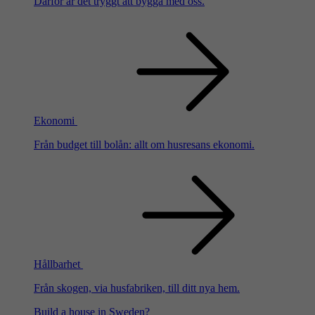
Därför är det tryggt att bygga med oss.
Ekonomi
Från budget till bolån: allt om husresans ekonomi.
Hållbarhet
Från skogen, via husfabriken, till ditt nya hem.
Build a house in Sweden?