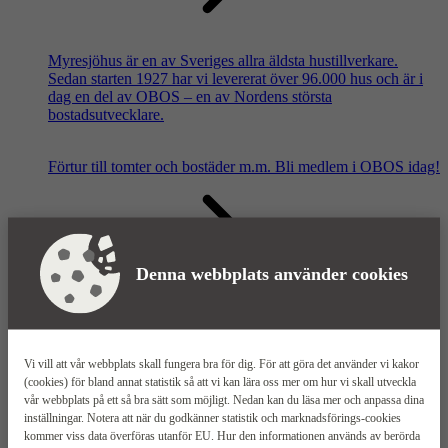
Myresjöhus är en av Sveriges allra äldsta hustillverkare.
Sedan starten 1927 har vi levererat över 96.000 hus och är i
dag en del av OBOS – en av Nordens största
bostadsutvecklare.
Förtur till tomter och bostäder m.m.
Bli medlem i OBOS idag!
Denna webbplats använder cookies
Våra säljkontor
Vi vill att vår webbplats skall fungera bra för dig. För att göra det använder vi kakor
(cookies) för bland annat statistik så att vi kan lära oss mer om hur vi skall utveckla
vår webbplats på ett så bra sätt som möjligt. Nedan kan du läsa mer och anpassa dina
inställningar. Notera att när du godkänner statistik och marknadsförings-cookies
kommer viss data överföras utanför EU. Hur den informationen används av berörda