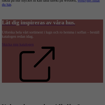
räkna på hur mycket ni kan låna direkt på webben,
verktyget hittar
du här
.
Låt dig inspireras av våra hus.
Utforska hela vårt sortiment i lugn och ro hemma i soffan – beställ
katalogen redan idag.
Skicka mig katalogen