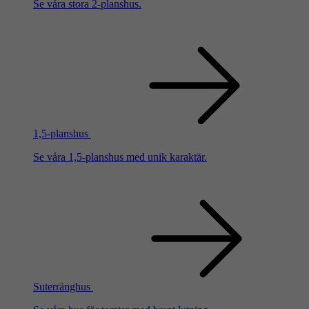
Se våra stora 2-planshus.
1,5-planshus
Se våra 1,5-planshus med unik karaktär.
Suterränghus