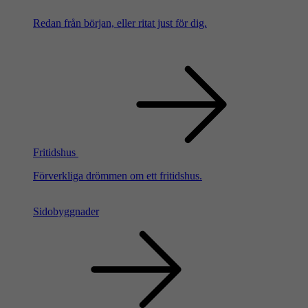
Redan från början, eller ritat just för dig.
Fritidshus
Förverkliga drömmen om ett fritidshus.
Sidobyggnader