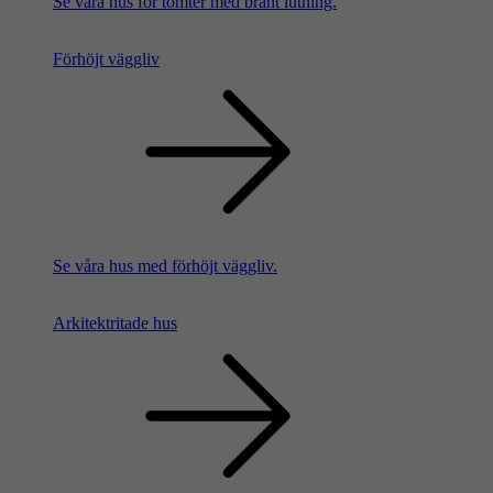
Se våra hus för tomter med brant lutning.
Förhöjt väggliv
Se våra hus med förhöjt väggliv.
Arkitektritade hus