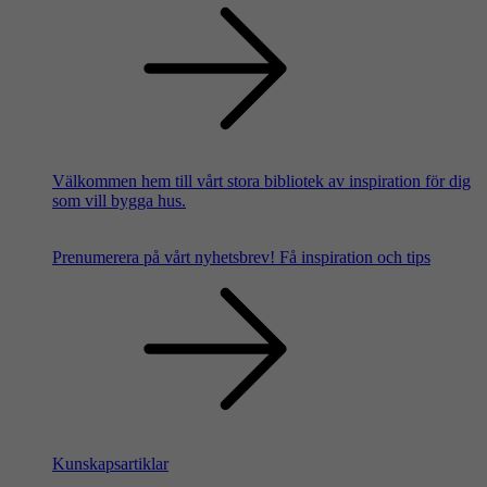
Välkommen hem till vårt stora bibliotek av inspiration för dig
som vill bygga hus.
Prenumerera på vårt nyhetsbrev!
Få inspiration och tips
Kunskapsartiklar