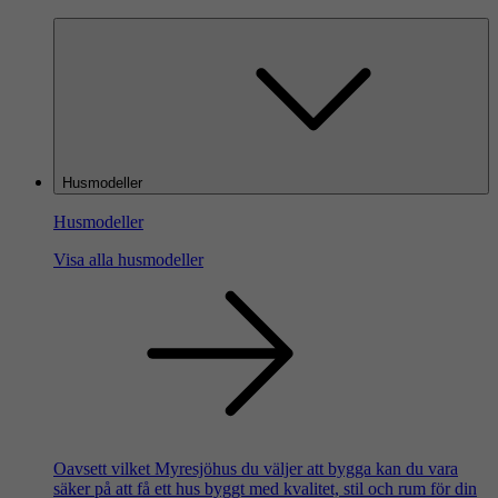
Husmodeller
Husmodeller
Visa alla husmodeller
Oavsett vilket Myresjöhus du väljer att bygga kan du vara
säker på att få ett hus byggt med kvalitet, stil och rum för din