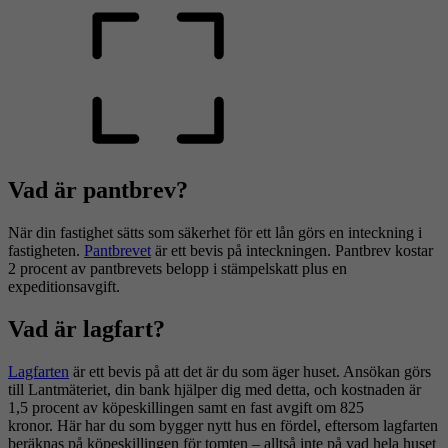
Vad är pantbrev?
När din fastighet sätts som säkerhet för ett lån görs en inteckning i
fastigheten.
Pantbrevet
är ett bevis på inteckningen. Pantbrev kostar
2 procent av pantbrevets belopp i stämpelskatt plus en
expeditionsavgift.
Vad är lagfart?
Lagfarten
är ett bevis på att det är du som äger huset. Ansökan görs
till Lantmäteriet, din bank hjälper dig med detta, och kostnaden är
1,5 procent av köpeskillingen samt en fast avgift om 825
kronor. Här har du som bygger nytt hus en fördel, eftersom lagfarten
beräknas på köpeskillingen för tomten – alltså inte på vad hela huset