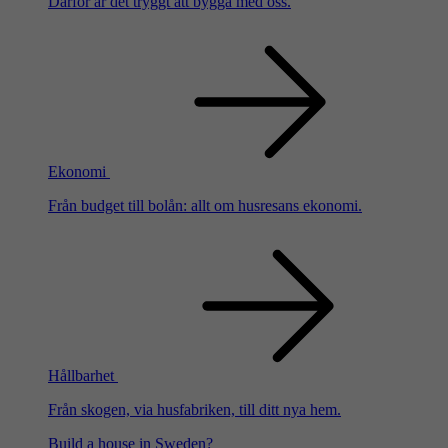
Därför är det tryggt att bygga med oss.
Ekonomi
Från budget till bolån: allt om husresans ekonomi.
Hållbarhet
Från skogen, via husfabriken, till ditt nya hem.
Build a house in Sweden?