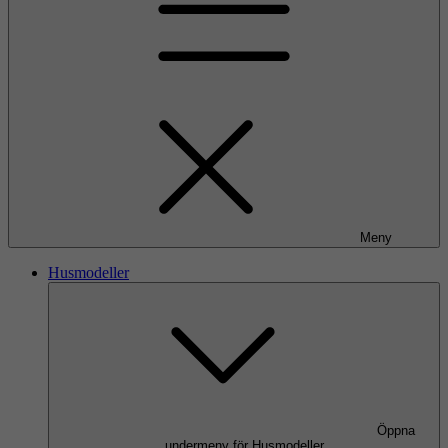
Meny
Husmodeller
Öppna
undermeny för Husmodeller