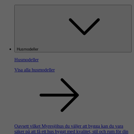
Husmodeller
Husmodeller
Visa alla husmodeller
Oavsett vilket Myresjöhus du väljer att bygga kan du vara
säker på att få ett hus byggt med kvalitet, stil och rum för din