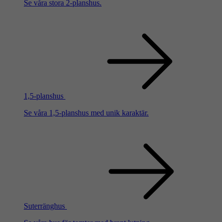
Se våra stora 2-planshus.
1,5-planshus
Se våra 1,5-planshus med unik karaktär.
Suterränghus