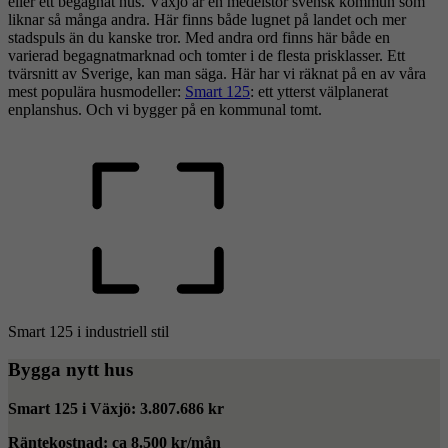
eller ett begagnat hus. Växjö är en medelstor svensk kommun som
liknar så många andra. Här finns både lugnet på landet och mer
stadspuls än du kanske tror. Med andra ord finns här både en
varierad begagnatmarknad och tomter i de flesta prisklasser. Ett
tvärsnitt av Sverige, kan man säga. Här har vi räknat på en av våra
mest populära husmodeller:
Smart 125
: ett ytterst välplanerat
enplanshus. Och vi bygger på en kommunal tomt.
Smart 125 i industriell stil
Bygga nytt hus
Smart 125 i Växjö: 3.807.686 kr
Räntekostnad: ca 8.500 kr/mån