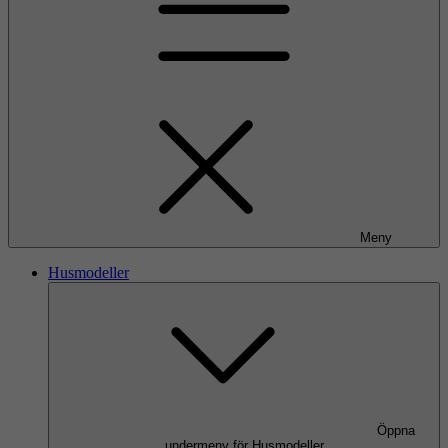
Meny
Husmodeller
Öppna
undermeny för Husmodeller