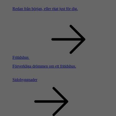
Redan från början, eller ritat just för dig.
Fritidshus
Förverkliga drömmen om ett fritidshus.
Sidobyggnader