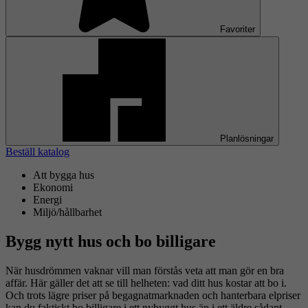
Favoriter
Planlösningar
Beställ katalog
Att bygga hus
Ekonomi
Energi
Miljö/hållbarhet
Bygg nytt hus och bo billigare
När husdrömmen vaknar vill man förstås veta att man gör en bra
affär. Här gäller det att se till helheten: vad ditt hus kostar att bo i.
Och trots lägre priser på begagnatmarknaden och hanterbara elpriser
kan du faktiskt bo billigare i ett nybyggt hus än i ett äldre sådant.