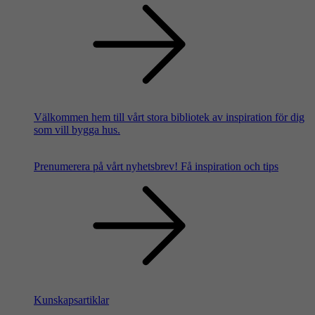
Välkommen hem till vårt stora bibliotek av inspiration för dig
som vill bygga hus.
Prenumerera på vårt nyhetsbrev!
Få inspiration och tips
Kunskapsartiklar