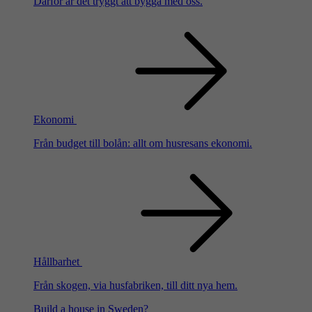
Därför är det tryggt att bygga med oss.
Ekonomi
Från budget till bolån: allt om husresans ekonomi.
Hållbarhet
Från skogen, via husfabriken, till ditt nya hem.
Build a house in Sweden?