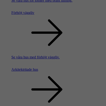
Se våra hus för tomter med brant lutning.
Förhöjt väggliv
Se våra hus med förhöjt väggliv.
Arkitektritade hus