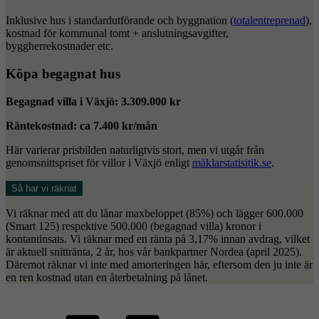
Inklusive hus i standardutförande och byggnation (
totalentreprenad
),
kostnad för kommunal tomt + anslutningsavgifter,
byggherrekostnader etc.
Köpa begagnat hus
Begagnad villa i Växjö: 3.309.000 kr
Räntekostnad: ca 7.400 kr/mån
Här varierar prisbilden naturligtvis stort, men vi utgår från
genomsnittspriset för villor i Växjö enligt
mäklarstatisitik.se
.
Så har vi räknat
Vi räknar med att du lånar maxbeloppet (85%) och lägger 600.000
(Smart 125) respektive 500.000 (begagnad villa) kronor i
kontantinsats. Vi räknar med en ränta på 3,17% innan avdrag, vilket
är aktuell snittränta, 2 år, hos vår bankpartner Nordea (april 2025).
Däremot räknar vi inte med amorteringen här, eftersom den ju inte är
en ren kostnad utan en återbetalning på lånet.