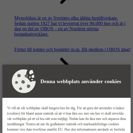
Myresjöhus är en av Sveriges allra äldsta hustillverkare.
Sedan starten 1927 har vi levererat över 96.000 hus och är i
dag en del av OBOS – en av Nordens största
bostadsutvecklare.
Förtur till tomter och bostäder m.m.
Bli medlem i OBOS idag!
Denna webbplats använder cookies
Våra säljkontor
Vi vill att vår webbplats skall fungera bra för dig. För att göra det använder vi kakor
(cookies) för bland annat statistik så att vi kan lära oss mer om hur vi skall utveckla
vår webbplats på ett så bra sätt som möjligt. Nedan kan du läsa mer och anpassa dina
inställningar. Notera att när du godkänner statistik och marknadsförings-cookies
kommer viss data överföras utanför EU. Hur den informationen används av berörda