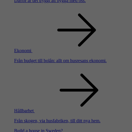
Därför är det tryggt att bygga med oss.
Ekonomi
Från budget till bolån: allt om husresans ekonomi.
Hållbarhet
Från skogen, via husfabriken, till ditt nya hem.
Build a house in Sweden?