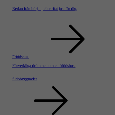
Redan från början, eller ritat just för dig.
Fritidshus
Förverkliga drömmen om ett fritidshus.
Sidobyggnader