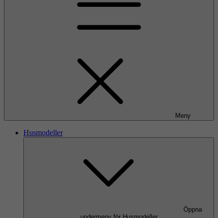
Meny
Husmodeller
Öppna
undermeny för Husmodeller