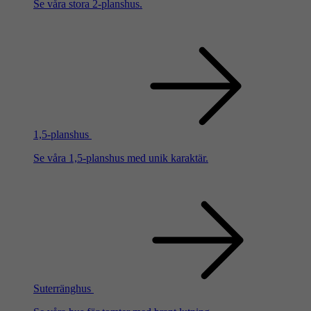
Se våra stora 2-planshus.
1,5-planshus
Se våra 1,5-planshus med unik karaktär.
Suterränghus