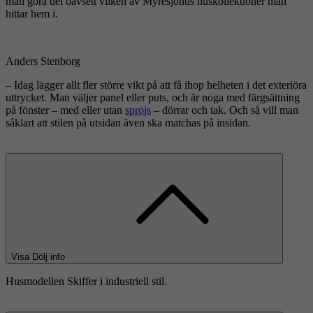
man göra det oavsett vilken av Myresjöhus huskollektioner man
hittar hem i.
Anders Stenborg
– Idag lägger allt fler större vikt på att få ihop helheten i det exteriöra
uttrycket. Man väljer panel eller puts, och är noga med färgsättning
på fönster – med eller utan
spröjs
– dörrar och tak. Och så vill man
såklart att stilen på utsidan även ska matchas på insidan.
Visa
Dölj
info
Husmodellen Skiffer i industriell stil.