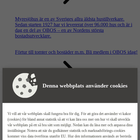
Myresjöhus är en av Sveriges allra äldsta hustillverkare.
Sedan starten 1927 har vi levererat över 96.000 hus och är i
dag en del av OBOS – en av Nordens största
bostadsutvecklare.
Förtur till tomter och bostäder m.m.
Bli medlem i OBOS idag!
Denna webbplats använder cookies
Våra säljkontor
Vi vill att vår webbplats skall fungera bra för dig. För att göra det använder vi kakor
(cookies) för bland annat statistik så att vi kan lära oss mer om hur vi skall utveckla
vår webbplats på ett så bra sätt som möjligt. Nedan kan du läsa mer och anpassa dina
inställningar. Notera att när du godkänner statistik och marknadsförings-cookies
kommer viss data överföras utanför EU. Hur den informationen används av berörda