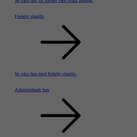
Se våra hus för tomter med brant lutning.
Förhöjt väggliv
Se våra hus med förhöjt väggliv.
Arkitektritade hus