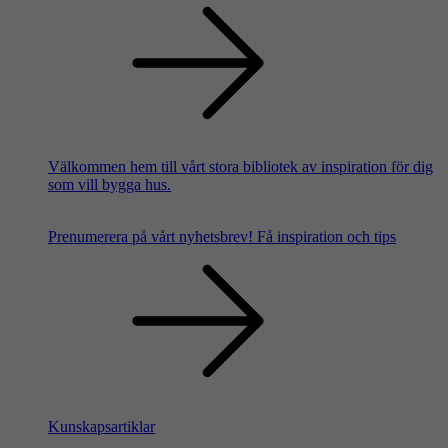
Välkommen hem till vårt stora bibliotek av inspiration för dig
som vill bygga hus.
Prenumerera på vårt nyhetsbrev!
Få inspiration och tips
Kunskapsartiklar