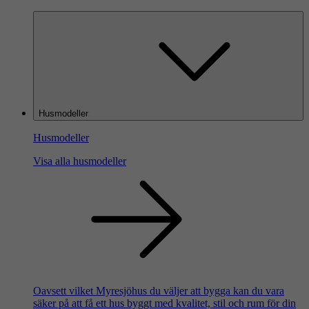
Husmodeller
Husmodeller
Visa alla husmodeller
Oavsett vilket Myresjöhus du väljer att bygga kan du vara
säker på att få ett hus byggt med kvalitet, stil och rum för din