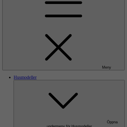
Meny
Husmodeller
Öppna
undermeny för Husmodeller