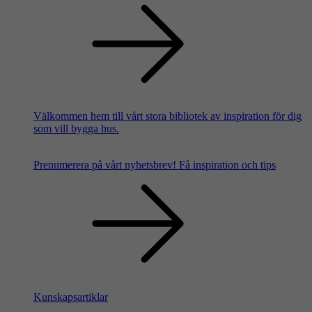
Välkommen hem till vårt stora bibliotek av inspiration för dig
som vill bygga hus.
Prenumerera på vårt nyhetsbrev!
Få inspiration och tips
Kunskapsartiklar