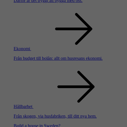
Därför är det tryggt att bygga med oss.
Ekonomi
Från budget till bolån: allt om husresans ekonomi.
Hållbarhet
Från skogen, via husfabriken, till ditt nya hem.
Build a house in Sweden?