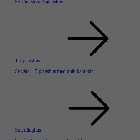
Se våra stora 2-planshus.
1,5-planshus
Se våra 1,5-planshus med unik karaktär.
Suterränghus