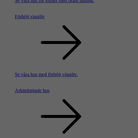
Se våra hus för tomter med brant lutning.
Förhöjt väggliv
Se våra hus med förhöjt väggliv.
Arkitektritade hus