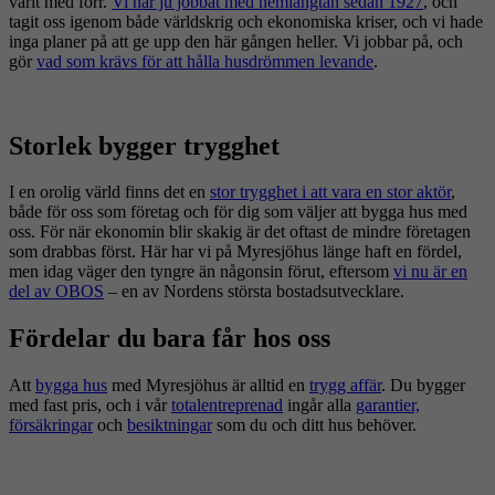
varit med förr.
Vi har ju jobbat med hemlängtan sedan 1927
, och
tagit oss igenom både världskrig och ekonomiska kriser, och vi hade
inga planer på att ge upp den här gången heller. Vi jobbar på, och
gör
vad som krävs för att hålla husdrömmen levande
.
Storlek bygger trygghet
I en orolig värld finns det en
stor trygghet i att vara en stor aktör
,
både för oss som företag och för dig som väljer att bygga hus med
oss. För när ekonomin blir skakig är det oftast de mindre företagen
som drabbas först. Här har vi på Myresjöhus länge haft en fördel,
men idag väger den tyngre än någonsin förut, eftersom
vi nu är en
del av OBOS
– en av Nordens största bostadsutvecklare.
Fördelar du bara får hos oss
Att
bygga hus
med Myresjöhus är alltid en
trygg affär
. Du bygger
med fast pris, och i vår
totalentreprenad
ingår alla
garantier,
försäkringar
och
besiktningar
som du och ditt hus behöver.