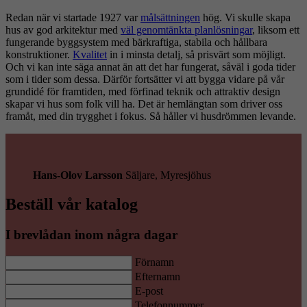
Redan när vi startade 1927 var
målsättningen
hög. Vi skulle skapa
hus av god arkitektur med
väl genomtänkta planlösningar
, liksom ett
fungerande byggsystem med bärkraftiga, stabila och hållbara
konstruktioner.
Kvalitet
in i minsta detalj, så prisvärt som möjligt.
Och vi kan inte säga annat än att det har fungerat, såväl i goda tider
som i tider som dessa. Därför fortsätter vi att bygga vidare på vår
grundidé för framtiden, med förfinad teknik och attraktiv design
skapar vi hus som folk vill ha. Det är hemlängtan som driver oss
framåt, med din trygghet i fokus. Så håller vi husdrömmen levande.
Hans-Olov Larsson
Säljare, Myresjöhus
Beställ vår katalog
I brevlådan inom några dagar
Förnamn
Efternamn
E-post
Telefonnummer