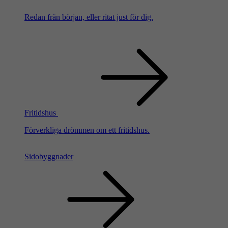
Redan från början, eller ritat just för dig.
Fritidshus
Förverkliga drömmen om ett fritidshus.
Sidobyggnader