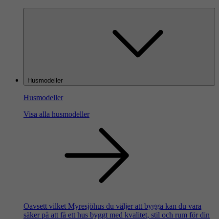
Husmodeller
Husmodeller
Visa alla husmodeller
Oavsett vilket Myresjöhus du väljer att bygga kan du vara
säker på att få ett hus byggt med kvalitet, stil och rum för din