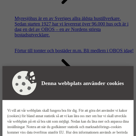
Myresjöhus är en av Sveriges allra äldsta hustillverkare.
Sedan starten 1927 har vi levererat över 96.000 hus och är i
dag en del av OBOS – en av Nordens största
bostadsutvecklare.
Förtur till tomter och bostäder m.m.
Bli medlem i OBOS idag!
Denna webbplats använder cookies
Våra säljkontor
Vi vill att vår webbplats skall fungera bra för dig. För att göra det använder vi kakor
(cookies) för bland annat statistik så att vi kan lära oss mer om hur vi skall utveckla
vår webbplats på ett så bra sätt som möjligt. Nedan kan du läsa mer och anpassa dina
inställningar. Notera att när du godkänner statistik och marknadsförings-cookies
kommer viss data överföras utanför EU. Hur den informationen används av berörda