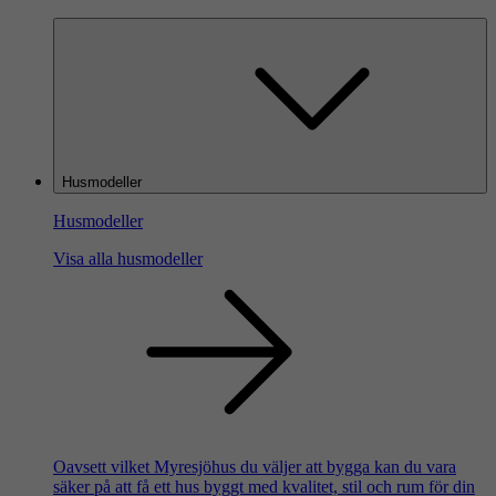
Husmodeller
Husmodeller
Visa alla husmodeller
Oavsett vilket Myresjöhus du väljer att bygga kan du vara
säker på att få ett hus byggt med kvalitet, stil och rum för din