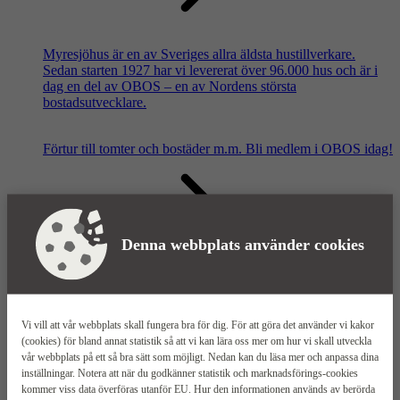
Myresjöhus är en av Sveriges allra äldsta hustillverkare.
Sedan starten 1927 har vi levererat över 96.000 hus och är i
dag en del av OBOS – en av Nordens största
bostadsutvecklare.
Förtur till tomter och bostäder m.m.
Bli medlem i OBOS idag!
Denna webbplats använder cookies
Våra säljkontor
Vi vill att vår webbplats skall fungera bra för dig. För att göra det använder vi kakor
(cookies) för bland annat statistik så att vi kan lära oss mer om hur vi skall utveckla
vår webbplats på ett så bra sätt som möjligt. Nedan kan du läsa mer och anpassa dina
inställningar. Notera att när du godkänner statistik och marknadsförings-cookies
kommer viss data överföras utanför EU. Hur den informationen används av berörda