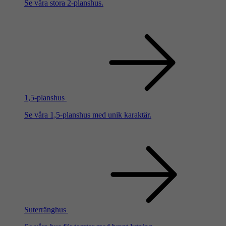
Se våra stora 2-planshus.
1,5-planshus
Se våra 1,5-planshus med unik karaktär.
Suterränghus