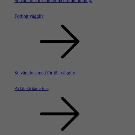
Se våra hus för tomter med brant lutning.
Förhöjt väggliv
Se våra hus med förhöjt väggliv.
Arkitektritade hus