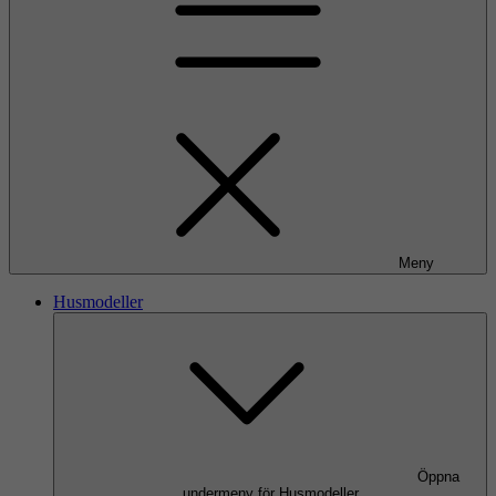
Meny
Husmodeller
Öppna
undermeny för Husmodeller