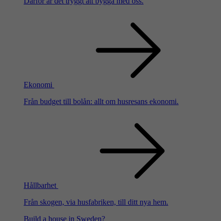
Därför är det tryggt att bygga med oss.
Ekonomi
Från budget till bolån: allt om husresans ekonomi.
Hållbarhet
Från skogen, via husfabriken, till ditt nya hem.
Build a house in Sweden?