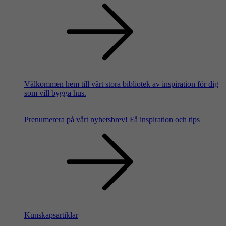
Välkommen hem till vårt stora bibliotek av inspiration för dig
som vill bygga hus.
Prenumerera på vårt nyhetsbrev!
Få inspiration och tips
Kunskapsartiklar