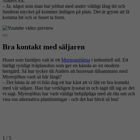
Anders Ek.
– Ja, något som man har jobbat med under väldigt lång tid och
funderat mycket på kommer äntligen på plats. Det är grymt att få
komma hit och se huset ta form.
Bra kontakt med säljaren
Huset som familjen valt är ett
Morgonstjärna
i industriell stil. Ett
härligt rymligt tvåplanshus som ger en känsla av en modern
herrgård. Så hur tycker då Anders att husresan tillsammans med
Myresjöhus varit så här långt?
– Det bästa är att vi från dag ett har känt att vi fått en bra kontakt
med vår säljare. Han har verkligen lyssnat in och tagit till sig av det
vi sagt. Myresjöhus har varit väldigt behjälpliga med att rita om och
visa oss alternativa planlösningar - och det har blivit så bra!
1
/ 5