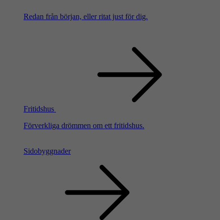
Redan från början, eller ritat just för dig.
Fritidshus
Förverkliga drömmen om ett fritidshus.
Sidobyggnader