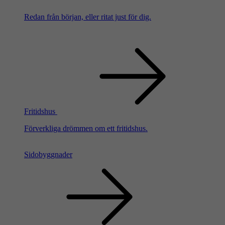
Redan från början, eller ritat just för dig.
Fritidshus
Förverkliga drömmen om ett fritidshus.
Sidobyggnader