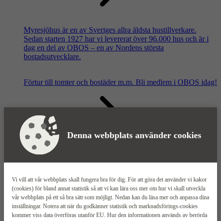
Myresjöhus är en av Sveriges allra äldsta hustillverkare.
Sedan starten 1927 har vi levererat över 96.000 hus och är i
dag en del av OBOS – en av Nordens största
bostadsutvecklare.
Förtur till tomter och bostäder m.m.
Bli medlem i OBOS idag!
Denna webbplats använder cookies
Våra säljkontor
Vi vill att vår webbplats skall fungera bra för dig. För att göra det använder vi kakor
(cookies) för bland annat statistik så att vi kan lära oss mer om hur vi skall utveckla
vår webbplats på ett så bra sätt som möjligt. Nedan kan du läsa mer och anpassa dina
inställningar. Notera att när du godkänner statistik och marknadsförings-cookies
kommer viss data överföras utanför EU. Hur den informationen används av berörda