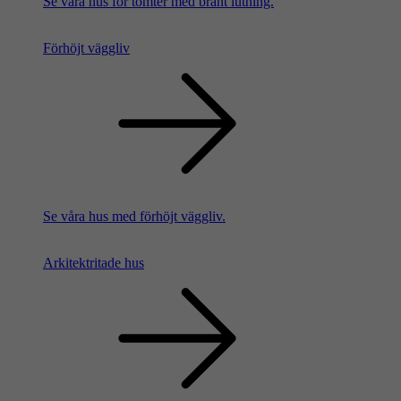
Se våra hus för tomter med brant lutning.
Förhöjt väggliv
Se våra hus med förhöjt väggliv.
Arkitektritade hus