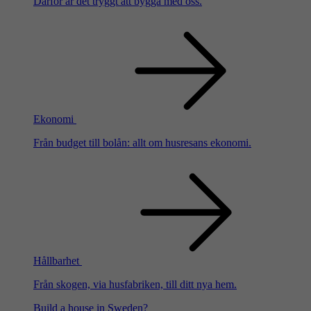
Därför är det tryggt att bygga med oss.
Ekonomi
Från budget till bolån: allt om husresans ekonomi.
Hållbarhet
Från skogen, via husfabriken, till ditt nya hem.
Build a house in Sweden?