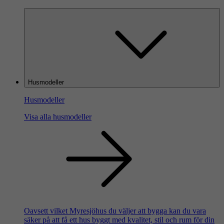
Husmodeller
Husmodeller
Visa alla husmodeller
Oavsett vilket Myresjöhus du väljer att bygga kan du vara
säker på att få ett hus byggt med kvalitet, stil och rum för din