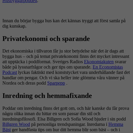
Husbyggarpodden
.
Innan du börjar bygga hus kan det kännas tryggt att först samla på
dig kunskap.
Privatekonomi och sparande
Det ekonomiska i tillvaron får ju stor betydelse när det är dags att
bygga hus – och på temat privatekonomi finns det mycket intressant
att upptäcka i poddformat. Sveriges Radios
Ekonomiakuten
svarar
både på lyssnarfrågor och ger tips om sparande.
En Economistas
Podcast
lyckas faktiskt med konststycket vara underhållande fast det
handlar om pengar. Och vi ska heller inte glömma våra vänner på
Nordea och deras podd
Sparpepp
.
Inredning och hemmafixande
Poddar om inredning finns det gott om, och här kanske du får prova
några olika innan du hittar en som passar din stil och
inredningsfilosofi. Elsa Billgren och Sofia Wood bjuder i sin podd
Billgren Wood
på personliga trendspaningar. Inredarna i
Hemma
Bäst
ger handfasta tips om hur ditt hemma blir som bäst – och i