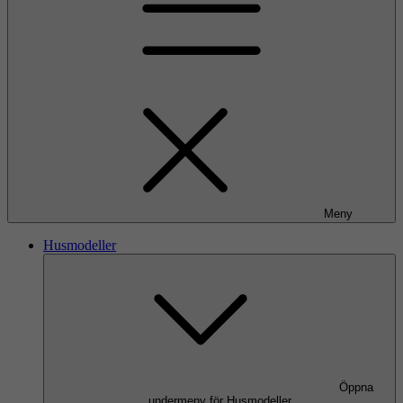
Meny
Husmodeller
Öppna
undermeny för Husmodeller