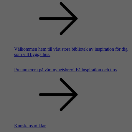
Välkommen hem till vårt stora bibliotek av inspiration för dig
som vill bygga hus.
Prenumerera på vårt nyhetsbrev!
Få inspiration och tips
Kunskapsartiklar