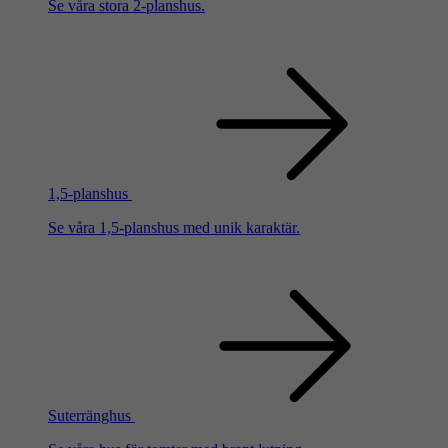
Se våra stora 2-planshus.
1,5-planshus
Se våra 1,5-planshus med unik karaktär.
Suterränghus