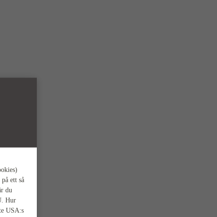
ookies)
 på ett så
är du
U. Hur
nte USA:s