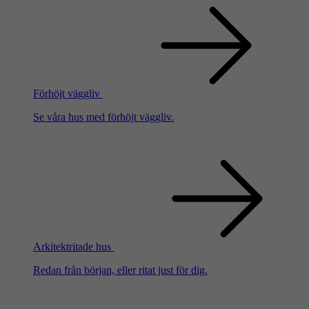
Förhöjt väggliv
Se våra hus med förhöjt väggliv.
Arkitektritade hus
Redan från början, eller ritat just för dig.