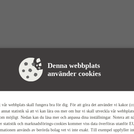
Denna webbplats
använder cookies
tt vår webbplats skall fungera bra för dig. För att göra det använder vi kakor (c
 annat statistik så att vi kan lära oss mer om hur vi skall utveckla vår webbplats
som möjligt. Nedan kan du läsa mer och anpassa dina inställningar. Notera att n
r statistik och marknadsförings-cookies kommer viss data överföras utanför E
rmationen används av berörda bolag vet vi inte exakt. Till exempel uppfyller i