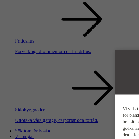
Fritidshus
Förverkliga drömmen om ett fritidshus.
Vi vill a
Sidobyggnader
för bland
Utforska våra garage, carportar och förråd.
bra sätt 
godkänne
Sök tomt & bostad
den info
Visningar