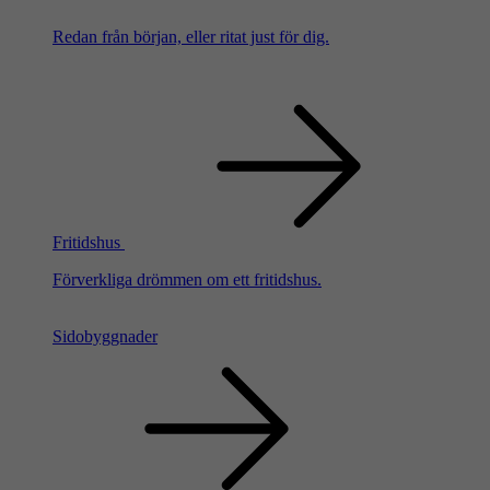
Redan från början, eller ritat just för dig.
Fritidshus
Förverkliga drömmen om ett fritidshus.
Sidobyggnader