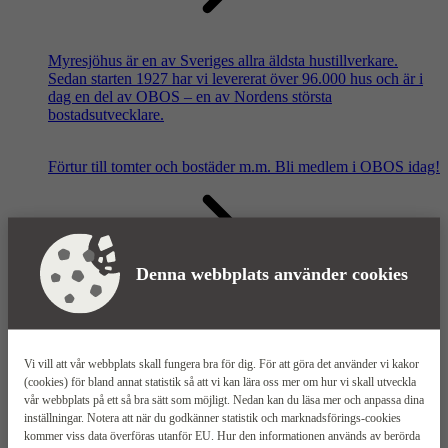
Myresjöhus är en av Sveriges allra äldsta hustillverkare.
Sedan starten 1927 har vi levererat över 96.000 hus och är i
dag en del av OBOS – en av Nordens största
bostadsutvecklare.
Förtur till tomter och bostäder m.m.
Bli medlem i OBOS idag!
Denna webbplats använder cookies
Våra säljkontor
Vi vill att vår webbplats skall fungera bra för dig. För att göra det använder vi kakor
(cookies) för bland annat statistik så att vi kan lära oss mer om hur vi skall utveckla
vår webbplats på ett så bra sätt som möjligt. Nedan kan du läsa mer och anpassa dina
inställningar. Notera att när du godkänner statistik och marknadsförings-cookies
kommer viss data överföras utanför EU. Hur den informationen används av berörda