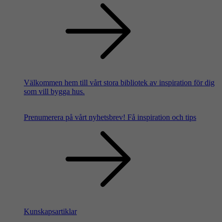
Välkommen hem till vårt stora bibliotek av inspiration för dig
som vill bygga hus.
Prenumerera på vårt nyhetsbrev!
Få inspiration och tips
Kunskapsartiklar