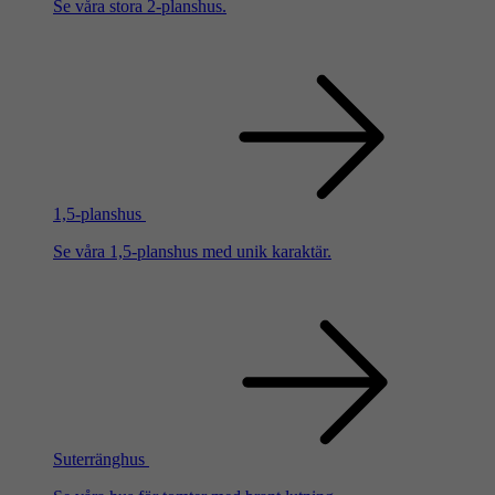
Se våra stora 2-planshus.
1,5-planshus
Se våra 1,5-planshus med unik karaktär.
Suterränghus