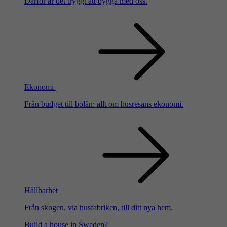
Därför är det tryggt att bygga med oss.
Ekonomi
Från budget till bolån: allt om husresans ekonomi.
Hållbarhet
Från skogen, via husfabriken, till ditt nya hem.
Build a house in Sweden?