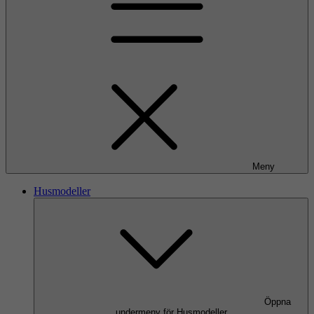
Meny
Husmodeller
Öppna
undermeny för Husmodeller