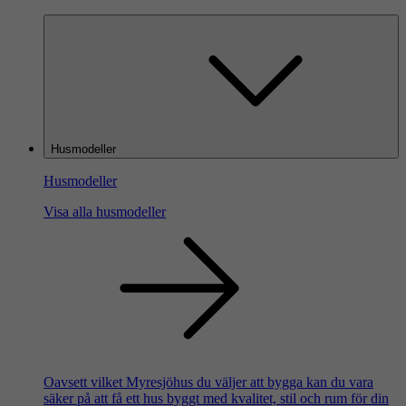
Husmodeller
Husmodeller
Visa alla husmodeller
Oavsett vilket Myresjöhus du väljer att bygga kan du vara
säker på att få ett hus byggt med kvalitet, stil och rum för din