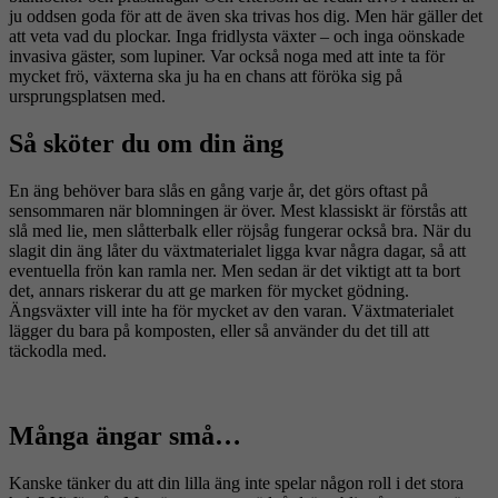
ju oddsen goda för att de även ska trivas hos dig. Men här gäller det
att veta vad du plockar. Inga fridlysta växter – och inga oönskade
invasiva gäster, som lupiner. Var också noga med att inte ta för
mycket frö, växterna ska ju ha en chans att föröka sig på
ursprungsplatsen med.
Så sköter du om din äng
En äng behöver bara slås en gång varje år, det görs oftast på
sensommaren när blomningen är över. Mest klassiskt är förstås att
slå med lie, men slåtterbalk eller röjsåg fungerar också bra. När du
slagit din äng låter du växtmaterialet ligga kvar några dagar, så att
eventuella frön kan ramla ner. Men sedan är det viktigt att ta bort
det, annars riskerar du att ge marken för mycket gödning.
Ängsväxter vill inte ha för mycket av den varan. Växtmaterialet
lägger du bara på komposten, eller så använder du det till att
täckodla med.
Många ängar små…
Kanske tänker du att din lilla äng inte spelar någon roll i det stora