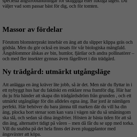
speciella ängsfröblandningar för skuggiga eller fuktiga lägen. Du
väljer vad som passar bäst för dig, och för tomten.
Massor av fördelar
Förutom blomsterprakt innebär en äng att du slipper klippa gräs och
gödsla. Men du gör också en insats för vår biologiska mångfald.
Ängsblommor älskas av bin, humlor, fjärilar och andra pollinatörer –
och med fler insekter gynnas även fågellivet i din trädgård.
Ny trädgård: utmärkt utgångsläge
Att anlägga en äng kräver lite jobb, så är det. Men när du flyttar in i
ett nybyggt hus har du faktiskt en enklare resa framför dig. Här har
du ju fria händer att skapa din trädgårdsdröm från grunden , och ett
utmärkt utgångläge för din alldeles egna äng. Bar jord är nämligen
perfekt. Här behöver du bara jämna till marken där du vill ha din
äng, plocka bort stenar som kan vara i vägen när du så småningom
ska slå, och sedan så dina ängsfröer. Hösten är bästa tiden för att så
din äng, alternativt tidigt på våren – men då får du se upp med torka.
Vill du snabba på det hela finns det även pluggplantor med
ängsväxter att köpa.