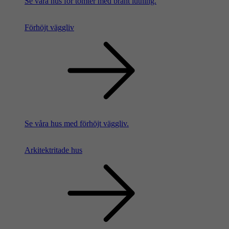
Se våra hus för tomter med brant lutning.
Förhöjt väggliv
Se våra hus med förhöjt väggliv.
Arkitektritade hus