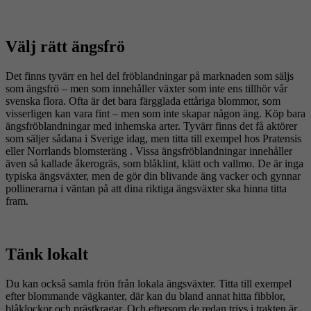
Välj rätt ängsfrö
Det finns tyvärr en hel del fröblandningar på marknaden som säljs
som ängsfrö – men som innehåller växter som inte ens tillhör vår
svenska flora. Ofta är det bara färgglada ettåriga blommor, som
visserligen kan vara fint – men som inte skapar någon äng. Köp bara
ängsfröblandningar med inhemska arter. Tyvärr finns det få aktörer
som säljer sådana i Sverige idag, men titta till exempel hos Pratensis
eller Norrlands blomsteräng . Vissa ängsfröblandningar innehåller
även så kallade åkerogräs, som blåklint, klätt och vallmo. De är inga
typiska ängsväxter, men de gör din blivande äng vacker och gynnar
pollinerarna i väntan på att dina riktiga ängsväxter ska hinna titta
fram.
Tänk lokalt
Du kan också samla frön från lokala ängsväxter. Titta till exempel
efter blommande vägkanter, där kan du bland annat hitta fibblor,
blåklockor och prästkragar. Och eftersom de redan trivs i trakten är