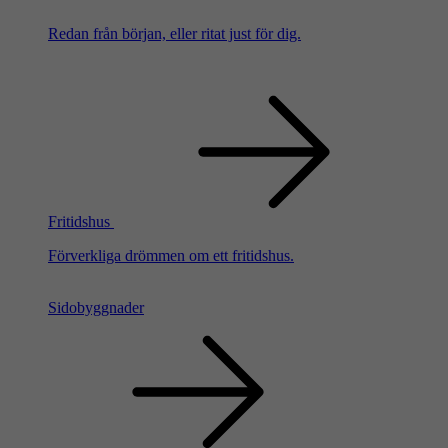
Redan från början, eller ritat just för dig.
Fritidshus
Förverkliga drömmen om ett fritidshus.
Sidobyggnader