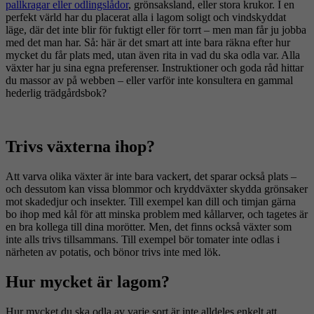
pallkragar eller odlingslådor
, grönsaksland, eller stora krukor. I en
perfekt värld har du placerat alla i lagom soligt och vindskyddat
läge, där det inte blir för fuktigt eller för torrt – men man får ju jobba
med det man har. Så: här är det smart att inte bara räkna efter hur
mycket du får plats med, utan även rita in vad du ska odla var. Alla
växter har ju sina egna preferenser. Instruktioner och goda råd hittar
du massor av på webben – eller varför inte konsultera en gammal
hederlig trädgårdsbok?
Trivs växterna ihop?
Att varva olika växter är inte bara vackert, det sparar också plats –
och dessutom kan vissa blommor och kryddväxter skydda grönsaker
mot skadedjur och insekter. Till exempel kan dill och timjan gärna
bo ihop med kål för att minska problem med kållarver, och tagetes är
en bra kollega till dina morötter. Men, det finns också växter som
inte alls trivs tillsammans. Till exempel bör tomater inte odlas i
närheten av potatis, och bönor trivs inte med lök.
Hur mycket är lagom?
Hur mycket du ska odla av varje sort är inte alldeles enkelt att