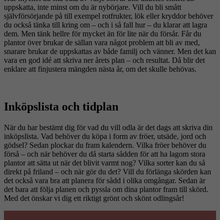
uppskatta, inte minst om du är nybörjare. Vill du bli smått
självförsörjande på till exempel rotfrukter, lök eller kryddor behöver
du också tänka till kring om – och i så fall hur – du klarar att lagra
dem. Men tänk hellre för mycket än för lite när du försår. Får du
plantor över brukar de sällan vara något problem att bli av med,
snarare brukar de uppskattas av både familj och vänner. Men det kan
vara en god idé att skriva ner årets plan – och resultat. Då blir det
enklare att finjustera mängden nästa år, om det skulle behövas.
Inköpslista och tidplan
När du har bestämt dig för vad du vill odla är det dags att skriva din
inköpslista. Vad behöver du köpa i form av fröer, utsäde, jord och
gödsel? Sedan plockar du fram kalendern. Vilka fröer behöver du
förså – och när behöver du då starta sådden för att ha lagom stora
plantor att sätta ut när det blivit varmt nog? Vilka sorter kan du så
direkt på friland – och när gör du det? Vill du förlänga skörden kan
det också vara bra att planera för sådd i olika omgångar. Sedan är
det bara att följa planen och pyssla om dina plantor fram till skörd.
Med det önskar vi dig ett riktigt grönt och skönt odlingsår!