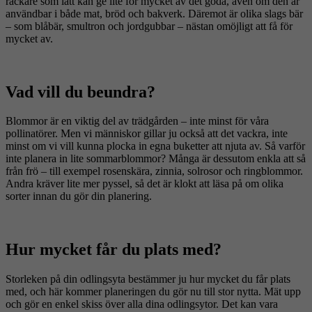
rackare som lätt kan ge lite för mycket av det goda, även om den är
användbar i både mat, bröd och bakverk. Däremot är olika slags bär
– som blåbär, smultron och jordgubbar – nästan omöjligt att få för
mycket av.
Vad vill du beundra?
Blommor är en viktig del av trädgården – inte minst för våra
pollinatörer. Men vi människor gillar ju också att det vackra, inte
minst om vi vill kunna plocka in egna buketter att njuta av. Så varför
inte planera in lite sommarblommor? Många är dessutom enkla att så
från frö – till exempel rosenskära, zinnia, solrosor och ringblommor.
Andra kräver lite mer pyssel, så det är klokt att läsa på om olika
sorter innan du gör din planering.
Hur mycket får du plats med?
Storleken på din odlingsyta bestämmer ju hur mycket du får plats
med, och här kommer planeringen du gör nu till stor nytta. Mät upp
och gör en enkel skiss över alla dina odlingsytor. Det kan vara