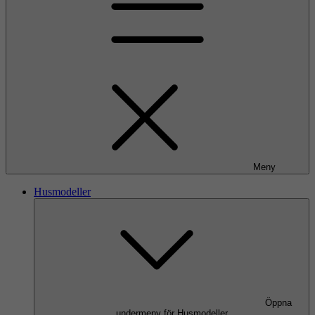
Meny
Husmodeller
Öppna
undermeny för Husmodeller