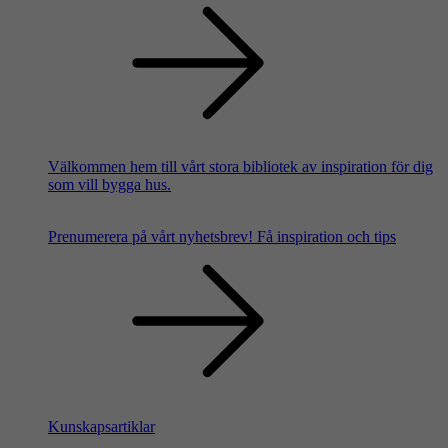
Välkommen hem till vårt stora bibliotek av inspiration för dig
som vill bygga hus.
Prenumerera på vårt nyhetsbrev!
Få inspiration och tips
Kunskapsartiklar