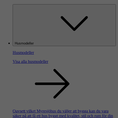
Husmodeller
Husmodeller
Visa alla husmodeller
Oavsett vilket Myresjöhus du väljer att bygga kan du vara
säker på att få ett hus byggt med kvalitet, stil och rum för din