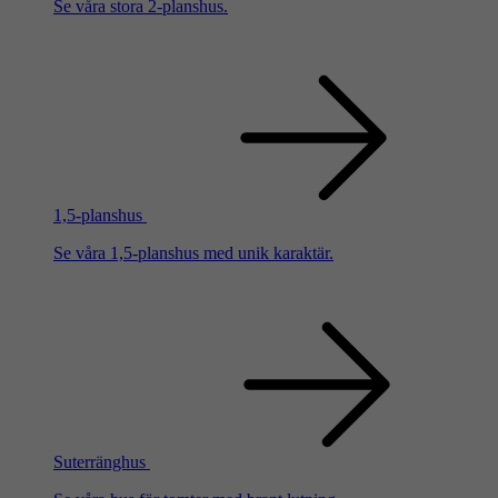
Se våra stora 2-planshus.
1,5-planshus
Se våra 1,5-planshus med unik karaktär.
Suterränghus