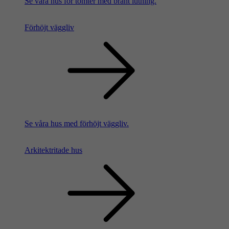
Se våra hus för tomter med brant lutning.
Förhöjt väggliv
Se våra hus med förhöjt väggliv.
Arkitektritade hus