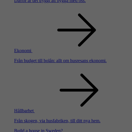
Därför är det tryggt att bygga med oss.
Ekonomi
Från budget till bolån: allt om husresans ekonomi.
Hållbarhet
Från skogen, via husfabriken, till ditt nya hem.
Build a house in Sweden?