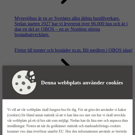
Myresjöhus är en av Sveriges allra äldsta hustillverkare.
Sedan starten 1927 har vi levererat över 96.000 hus och är i
dag en del av OBOS – en av Nordens största
bostadsutvecklare.
Förtur till tomter och bostäder m.m.
Bli medlem i OBOS idag!
Denna webbplats använder cookies
Våra säljkontor
Vi vill att vår webbplats skall fungera bra för dig. För att göra det använder vi kakor
(cookies) för bland annat statistik så att vi kan lära oss mer om hur vi skall utveckla
vår webbplats på ett så bra sätt som möjligt. Nedan kan du läsa mer och anpassa dina
inställningar. Notera att när du godkänner statistik och marknadsförings-cookies
kommer viss data överföras utanför EU. Hur den informationen används av berörda