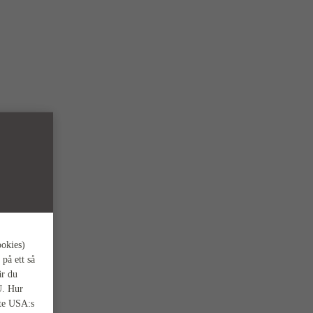
ookies)
 på ett så
är du
U. Hur
nte USA:s