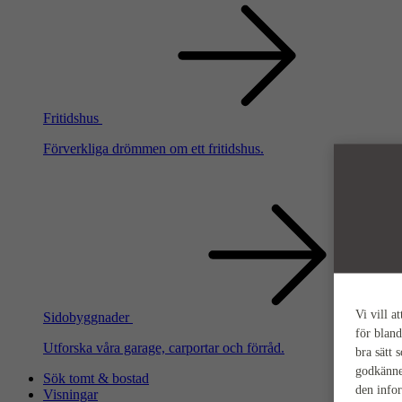
Fritidshus
Förverkliga drömmen om ett fritidshus.
Vi vill a
Sidobyggnader
för bland
Utforska våra garage, carportar och förråd.
bra sätt 
godkänne
Sök tomt & bostad
den info
Visningar