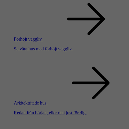
Förhöjt väggliv
Se våra hus med förhöjt väggliv.
Arkitektritade hus
Redan från början, eller ritat just för dig.