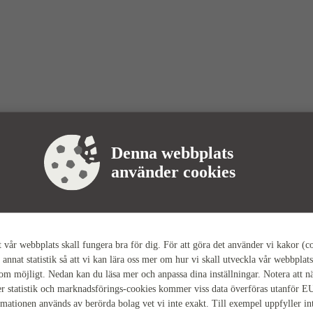
Denna webbplats
använder cookies
tt vår webbplats skall fungera bra för dig. För att göra det använder vi kakor (c
 annat statistik så att vi kan lära oss mer om hur vi skall utveckla vår webbplats
som möjligt. Nedan kan du läsa mer och anpassa dina inställningar. Notera att n
r statistik och marknadsförings-cookies kommer viss data överföras utanför E
rmationen används av berörda bolag vet vi inte exakt. Till exempel uppfyller i