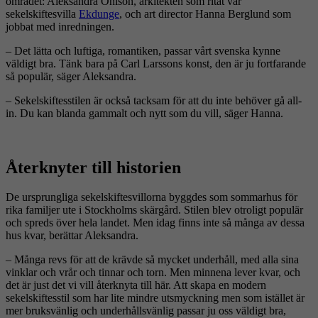
området: Aleksandra Ohlson, arkitekten som ritat vår
sekelskiftesvilla
Ekdunge
, och art director Hanna Berglund som
jobbat med inredningen.
– Det lätta och luftiga, romantiken, passar vårt svenska kynne
väldigt bra. Tänk bara på Carl Larssons konst, den är ju fortfarande
så populär, säger Aleksandra.
– Sekelskiftesstilen är också tacksam för att du inte behöver gå all-
in. Du kan blanda gammalt och nytt som du vill, säger Hanna.
Återknyter till historien
De ursprungliga sekelskiftesvillorna byggdes som sommarhus för
rika familjer ute i Stockholms skärgård. Stilen blev otroligt populär
och spreds över hela landet. Men idag finns inte så många av dessa
hus kvar, berättar Aleksandra.
– Många revs för att de krävde så mycket underhåll, med alla sina
vinklar och vrår och tinnar och torn. Men minnena lever kvar, och
det är just det vi vill återknyta till här. Att skapa en modern
sekelskiftesstil som har lite mindre utsmyckning men som istället är
mer bruksvänlig och underhållsvänlig passar ju oss väldigt bra,