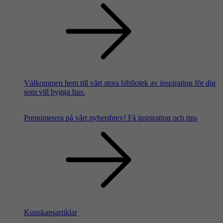
Välkommen hem till vårt stora bibliotek av inspiration för dig
som vill bygga hus.
Prenumerera på vårt nyhetsbrev!
Få inspiration och tips
Kunskapsartiklar