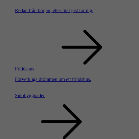
Redan från början, eller ritat just för dig.
Fritidshus
Förverkliga drömmen om ett fritidshus.
Sidobyggnader