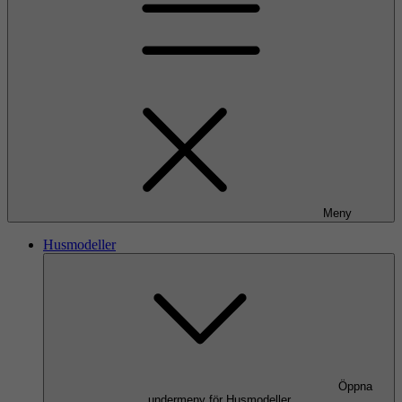
Meny
Husmodeller
Öppna
undermeny för Husmodeller