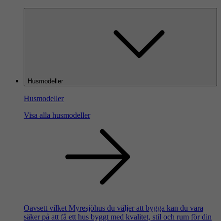
Husmodeller
Husmodeller
Visa alla husmodeller
Oavsett vilket Myresjöhus du väljer att bygga kan du vara
säker på att få ett hus byggt med kvalitet, stil och rum för din