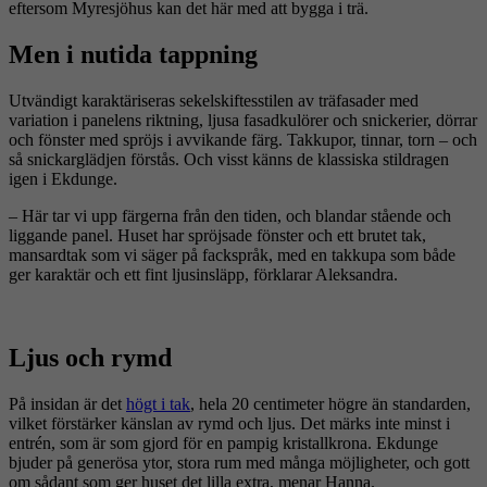
eftersom Myresjöhus kan det här med att bygga i trä.
Men i nutida tappning
Utvändigt karaktäriseras sekelskiftesstilen av träfasader med
variation i panelens riktning, ljusa fasadkulörer och snickerier, dörrar
och fönster med spröjs i avvikande färg. Takkupor, tinnar, torn – och
så snickarglädjen förstås. Och visst känns de klassiska stildragen
igen i Ekdunge.
– Här tar vi upp färgerna från den tiden, och blandar stående och
liggande panel. Huset har spröjsade fönster och ett brutet tak,
mansardtak som vi säger på fackspråk, med en takkupa som både
ger karaktär och ett fint ljusinsläpp, förklarar Aleksandra.
Ljus och rymd
På insidan är det
högt i tak
, hela 20 centimeter högre än standarden,
vilket förstärker känslan av rymd och ljus. Det märks inte minst i
entrén, som är som gjord för en pampig kristallkrona. Ekdunge
bjuder på generösa ytor, stora rum med många möjligheter, och gott
om sådant som ger huset det lilla extra, menar Hanna.