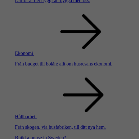
Därför är det tryggt att bygga med oss.
Ekonomi
Från budget till bolån: allt om husresans ekonomi.
Hållbarhet
Från skogen, via husfabriken, till ditt nya hem.
Build a house in Sweden?