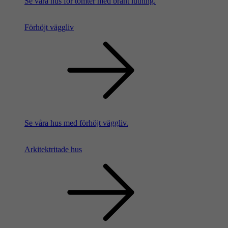
Se våra hus för tomter med brant lutning.
Förhöjt väggliv
Se våra hus med förhöjt väggliv.
Arkitektritade hus