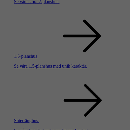
Se våra stora 2-planshus.
1,5-planshus
Se våra 1,5-planshus med unik karaktär.
Suterränghus