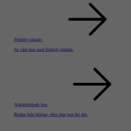
Förhöjt väggliv
Se våra hus med förhöjt väggliv.
Arkitektritade hus
Redan från början, eller ritat just för dig.