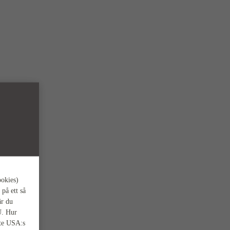
ookies)
 på ett så
är du
U. Hur
nte USA:s