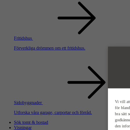
Fritidshus
Förverkliga drömmen om ett fritidshus.
Vi vill a
Sidobyggnader
för bland
Utforska våra garage, carportar och förråd.
bra sätt 
godkänne
Sök tomt & bostad
den info
Visningar