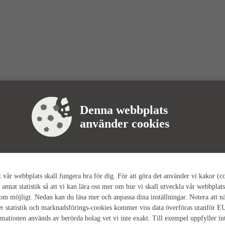
Denna webbplats
använder cookies
tt vår webbplats skall fungera bra för dig. För att göra det använder vi kakor (c
 annat statistik så att vi kan lära oss mer om hur vi skall utveckla vår webbplats
som möjligt. Nedan kan du läsa mer och anpassa dina inställningar. Notera att n
r statistik och marknadsförings-cookies kommer viss data överföras utanför E
rmationen används av berörda bolag vet vi inte exakt. Till exempel uppfyller i