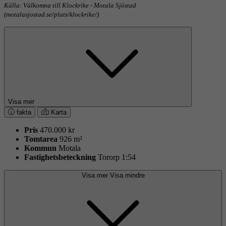
Källa: Välkomna till Klockrike - Motala Sjöstad
(motalasjostad.se/plats/klockrike/)
Visa mer
fakta
Karta
Pris
470.000 kr
Tomtarea
926 m²
Kommun
Motala
Fastighets­beteckning
Tororp 1:54
Visa mer
Visa mindre