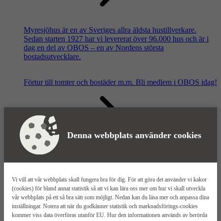
Myresjöhus är en av Sveriges allra äldsta hustillverkare.
Sedan starten 1927 har vi levererat över 96.000 hus och är i
dag en del av OBOS – en av Nordens största
bostadsutvecklare.
Förtur till tomter och bostäder m.m.
Bli medlem i OBOS idag!
Denna webbplats använder cookies
Våra säljkontor
Vi vill att vår webbplats skall fungera bra för dig. För att göra det använder vi kakor
(cookies) för bland annat statistik så att vi kan lära oss mer om hur vi skall utveckla
vår webbplats på ett så bra sätt som möjligt. Nedan kan du läsa mer och anpassa dina
inställningar. Notera att när du godkänner statistik och marknadsförings-cookies
kommer viss data överföras utanför EU. Hur den informationen används av berörda