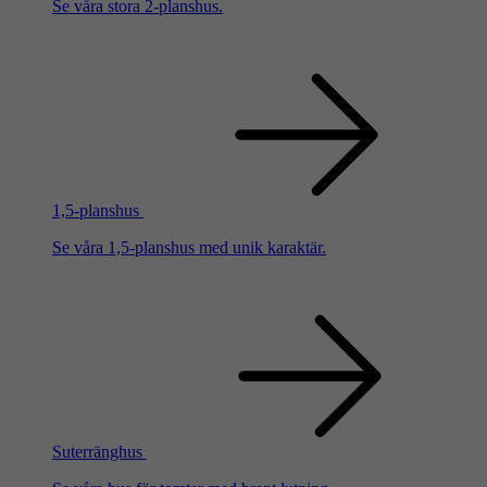
Se våra stora 2-planshus.
1,5-planshus
Se våra 1,5-planshus med unik karaktär.
Suterränghus