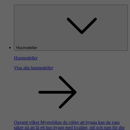
Husmodeller
Husmodeller
Visa alla husmodeller
Oavsett vilket Myresjöhus du väljer att bygga kan du vara
säker på att få ett hus byggt med kvalitet, stil och rum för din