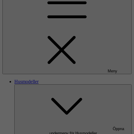
Meny
Husmodeller
Öppna
undermeny för Husmodeller