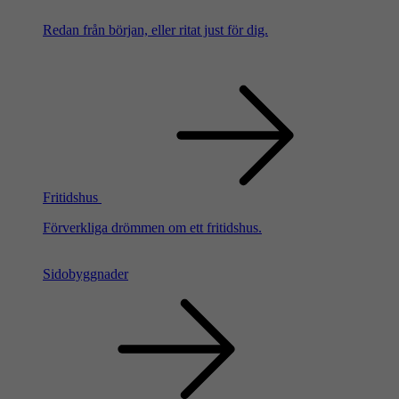
Redan från början, eller ritat just för dig.
Fritidshus
Förverkliga drömmen om ett fritidshus.
Sidobyggnader