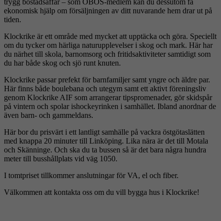
trygg bostadsaffär – som OBOS-medlem kan du dessutom få
ekonomisk hjälp om försäljningen av ditt nuvarande hem drar ut på
tiden.
Klockrike är ett område med mycket att upptäcka och göra. Speciellt
om du tycker om härliga naturupplevelser i skog och mark. Här har
du närhet till skola, barnomsorg och fritidsaktiviteter samtidigt som
du har både skog och sjö runt knuten.
Klockrike passar prefekt för barnfamiljer samt yngre och äldre par.
Här finns både boulebana och utegym samt ett aktivt föreningsliv
genom Klockrike AIF som arrangerar tipspromenader, gör skidspår
på vintern och spolar ishockeyrinken i samhället. Ibland anordnar de
även barn- och gammeldans.
Här bor du prisvärt i ett lantligt samhälle på vackra östgötaslätten
med knappa 20 minuter till Linköping. Lika nära är det till Motala
och Skänninge. Och ska du ta bussen så är det bara några hundra
meter till busshållplats vid väg 1050.
I tomtpriset tillkommer anslutningar för VA, el och fiber.
Välkommen att kontakta oss om du vill bygga hus i Klockrike!