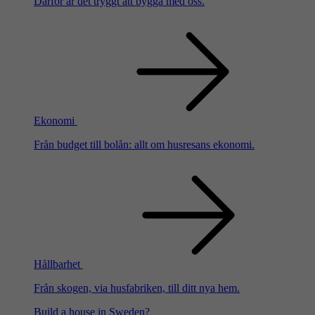
Därför är det tryggt att bygga med oss.
Ekonomi
Från budget till bolån: allt om husresans ekonomi.
Hållbarhet
Från skogen, via husfabriken, till ditt nya hem.
Build a house in Sweden?