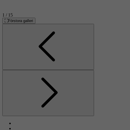
1
/ 15
Förstora galleri
Föregående
Nästa