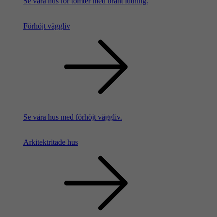
Se våra hus för tomter med brant lutning.
Förhöjt väggliv
Se våra hus med förhöjt väggliv.
Arkitektritade hus