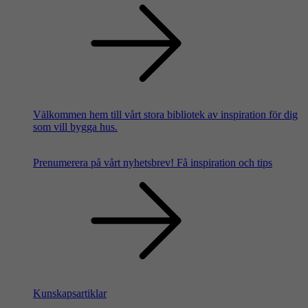
Välkommen hem till vårt stora bibliotek av inspiration för dig
som vill bygga hus.
Prenumerera på vårt nyhetsbrev!
Få inspiration och tips
Kunskapsartiklar