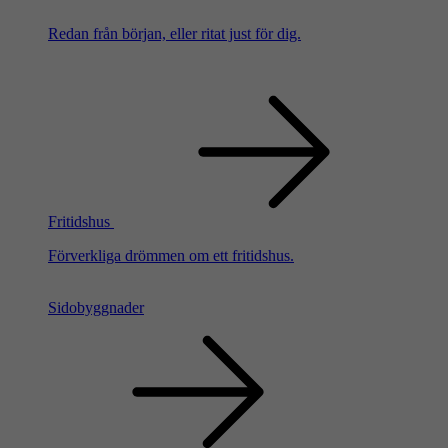
Redan från början, eller ritat just för dig.
Fritidshus
Förverkliga drömmen om ett fritidshus.
Sidobyggnader