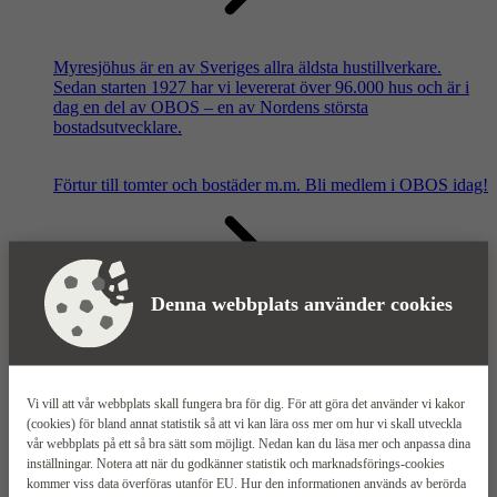
Myresjöhus är en av Sveriges allra äldsta hustillverkare.
Sedan starten 1927 har vi levererat över 96.000 hus och är i
dag en del av OBOS – en av Nordens största
bostadsutvecklare.
Förtur till tomter och bostäder m.m.
Bli medlem i OBOS idag!
Denna webbplats använder cookies
Våra säljkontor
Vi vill att vår webbplats skall fungera bra för dig. För att göra det använder vi kakor
(cookies) för bland annat statistik så att vi kan lära oss mer om hur vi skall utveckla
vår webbplats på ett så bra sätt som möjligt. Nedan kan du läsa mer och anpassa dina
inställningar. Notera att när du godkänner statistik och marknadsförings-cookies
kommer viss data överföras utanför EU. Hur den informationen används av berörda