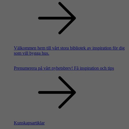
Välkommen hem till vårt stora bibliotek av inspiration för dig
som vill bygga hus.
Prenumerera på vårt nyhetsbrev!
Få inspiration och tips
Kunskapsartiklar