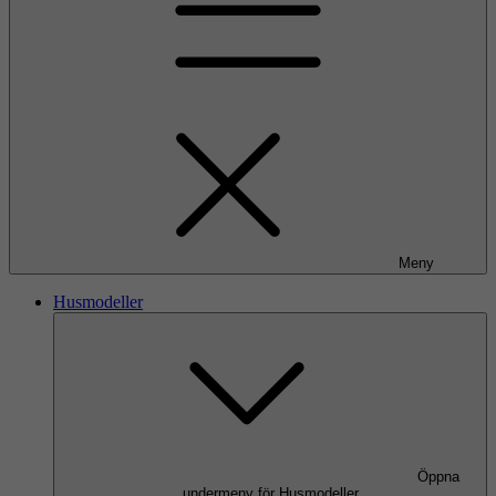
Meny
Husmodeller
Öppna
undermeny för Husmodeller