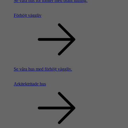
Se våra hus för tomter med brant lutning.
Förhöjt väggliv
Se våra hus med förhöjt väggliv.
Arkitektritade hus