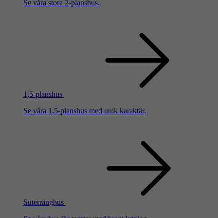
Se våra stora 2-planshus.
1,5-planshus
Se våra 1,5-planshus med unik karaktär.
Suterränghus