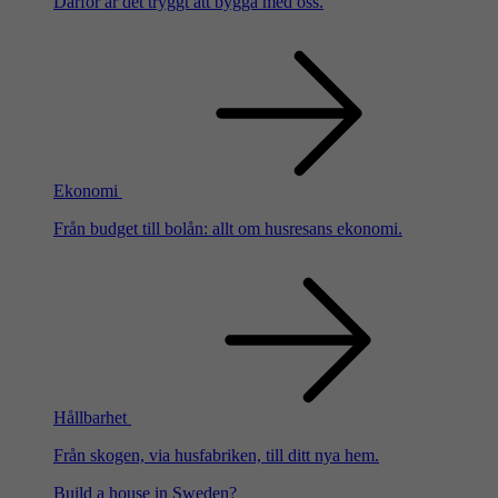
Därför är det tryggt att bygga med oss.
Ekonomi
Från budget till bolån: allt om husresans ekonomi.
Hållbarhet
Från skogen, via husfabriken, till ditt nya hem.
Build a house in Sweden?