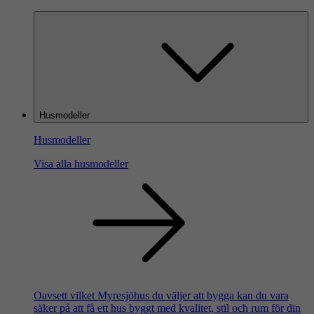
Husmodeller
Husmodeller
Visa alla husmodeller
Oavsett vilket Myresjöhus du väljer att bygga kan du vara
säker på att få ett hus byggt med kvalitet, stil och rum för din