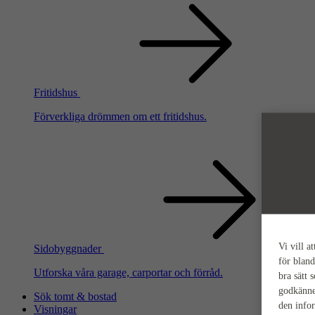
Fritidshus
Förverkliga drömmen om ett fritidshus.
Vi vill a
Sidobyggnader
för bland
Utforska våra garage, carportar och förråd.
bra sätt 
godkänne
Sök tomt & bostad
den info
Visningar