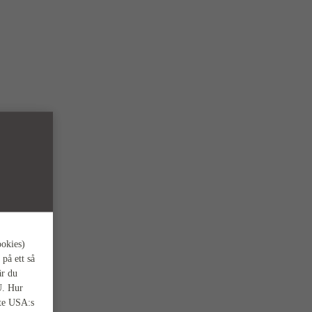
ookies)
 på ett så
är du
U. Hur
nte USA:s