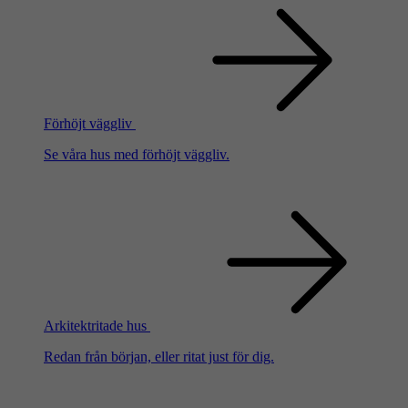
Förhöjt väggliv
Se våra hus med förhöjt väggliv.
Arkitektritade hus
Redan från början, eller ritat just för dig.