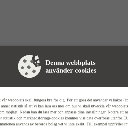
Denna webbplats
använder cookies
tt vår webbplats skall fungera bra för dig. För att göra det använder vi kakor (c
 annat statistik så att vi kan lära oss mer om hur vi skall utveckla vår webbplats
som möjligt. Nedan kan du läsa mer och anpassa dina inställningar. Notera att n
r statistik och marknadsförings-cookies kommer viss data överföras utanför E
rmationen används av berörda bolag vet vi inte exakt. Till exempel uppfyller i