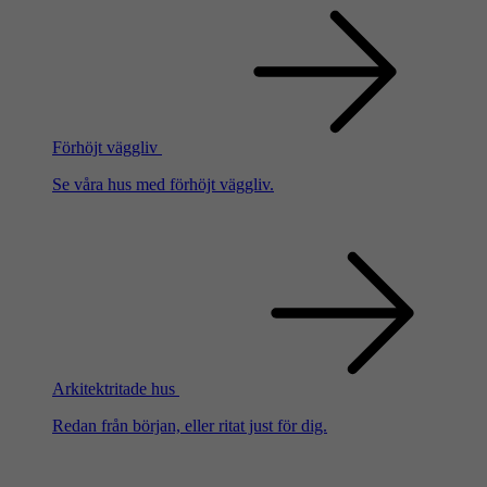
Förhöjt väggliv
Se våra hus med förhöjt väggliv.
Arkitektritade hus
Redan från början, eller ritat just för dig.