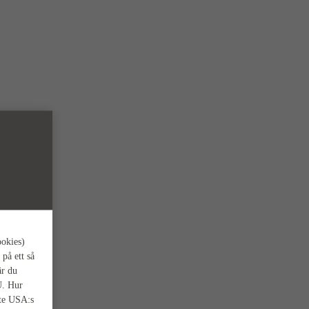
ookies)
 på ett så
är du
U. Hur
nte USA:s