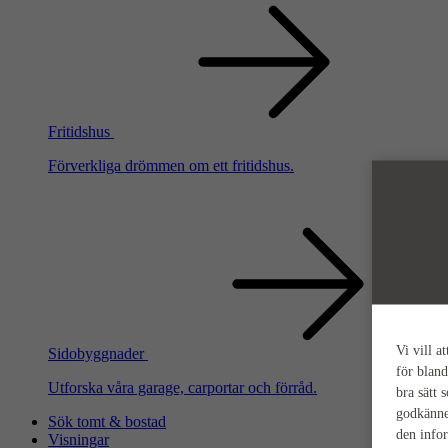
Fritidshus
Förverkliga drömmen om ett fritidshus.
Vi vill a
Sidobyggnader
för bland
Utforska våra garage, carportar och förråd.
bra sätt 
godkänne
Sök tomt & bostad
den info
Visningar