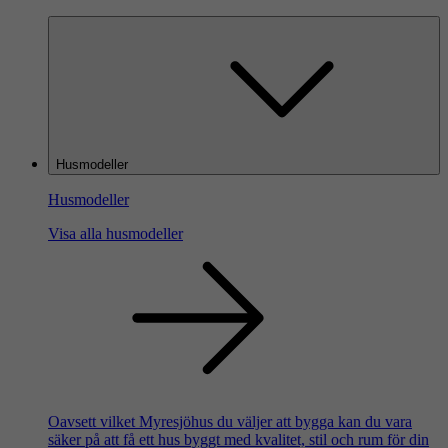
Husmodeller
Husmodeller
Visa alla husmodeller
Oavsett vilket Myresjöhus du väljer att bygga kan du vara
säker på att få ett hus byggt med kvalitet, stil och rum för din