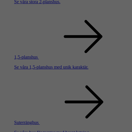
Se våra stora 2-planshus.
1,5-planshus
Se våra 1,5-planshus med unik karaktär.
Suterränghus