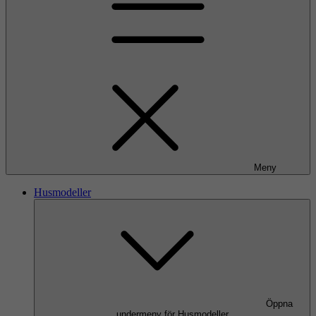
Meny
Husmodeller
Öppna
undermeny för Husmodeller