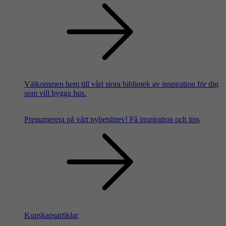
Välkommen hem till vårt stora bibliotek av inspiration för dig
som vill bygga hus.
Prenumerera på vårt nyhetsbrev!
Få inspiration och tips
Kunskapsartiklar