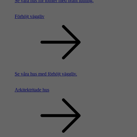
Se våra hus för tomter med brant lutning.
Förhöjt väggliv
Se våra hus med förhöjt väggliv.
Arkitektritade hus