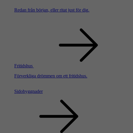
Redan från början, eller ritat just för dig.
Fritidshus
Förverkliga drömmen om ett fritidshus.
Sidobyggnader