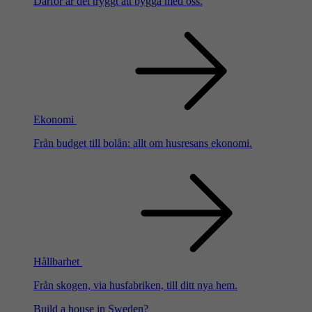
Därför är det tryggt att bygga med oss.
Ekonomi
Från budget till bolån: allt om husresans ekonomi.
Hållbarhet
Från skogen, via husfabriken, till ditt nya hem.
Build a house in Sweden?