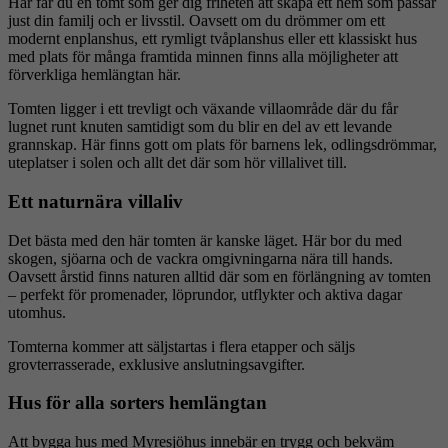
Här får du en tomt som ger dig friheten att skapa ett hem som passar
just din familj och er livsstil. Oavsett om du drömmer om ett
modernt enplanshus, ett rymligt tvåplanshus eller ett klassiskt hus
med plats för många framtida minnen finns alla möjligheter att
förverkliga hemlängtan här.
Tomten ligger i ett trevligt och växande villaområde där du får
lugnet runt knuten samtidigt som du blir en del av ett levande
grannskap. Här finns gott om plats för barnens lek, odlingsdrömmar,
uteplatser i solen och allt det där som hör villalivet till.
Ett naturnära villaliv
Det bästa med den här tomten är kanske läget. Här bor du med
skogen, sjöarna och de vackra omgivningarna nära till hands.
Oavsett årstid finns naturen alltid där som en förlängning av tomten
– perfekt för promenader, löprundor, utflykter och aktiva dagar
utomhus.
Tomterna kommer att säljstartas i flera etapper och säljs
grovterrasserade, exklusive anslutningsavgifter.
Hus för alla sorters hemlängtan
Att bygga hus med Myresjöhus innebär en trygg och bekväm