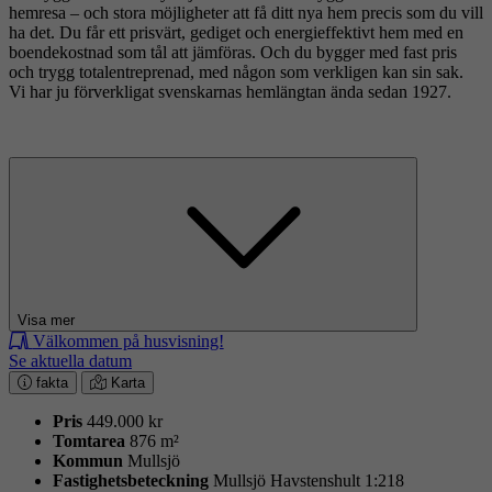
hemresa – och stora möjligheter att få ditt nya hem precis som du vill
ha det. Du får ett prisvärt, gediget och energieffektivt hem med en
boendekostnad som tål att jämföras. Och du bygger med fast pris
och trygg totalentreprenad, med någon som verkligen kan sin sak.
Vi har ju förverkligat svenskarnas hemlängtan ända sedan 1927.
Visa mer
Välkommen på husvisning!
Se aktuella datum
fakta
Karta
Pris
449.000 kr
Tomtarea
876 m²
Kommun
Mullsjö
Fastighets­beteckning
Mullsjö Havstenshult 1:218