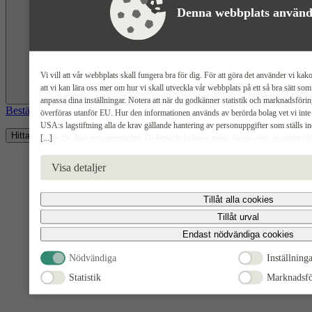
Denna webbplats använd
Vi vill att vår webbplats skall fungera bra för dig. För att göra det använder vi kako
att vi kan lära oss mer om hur vi skall utveckla vår webbplats på ett så bra sätt s
Planlösningar
anpassa dina inställningar. Notera att när du godkänner statistik och marknadsför
Beställ katalog
överföras utanför EU. Hur den informationen används av berörda bolag vet vi inte e
USA:s lagstiftning alla de krav gällande hantering av personuppgifter som ställs i
Hitta på sidan
[...]
risker för dina personuppgifter. De berörda bolagen måste lämna över uppgifter ti
USA om de får en sådan begäran. Det kan dock vara svårt eller omöjligt för dig att häv
radering, gällande eventuella personuppgifter som de brottsbekämpande myndighetern
Visa detaljer
godkänna statistik och marknadsförings-cookies nedan bekräftar du att du samtycker ti
Tillåt alla cookies
Tillåt urval
Endast nödvändiga cookies
Nödvändiga
Inställning
Statistik
Marknadsfö