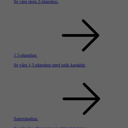
Se våra stora 2-planshus.
1,5-planshus
Se våra 1,5-planshus med unik karaktär.
Suterränghus