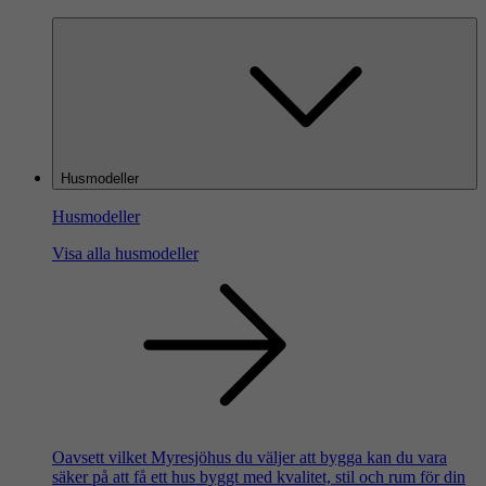
Husmodeller
Husmodeller
Visa alla husmodeller
Oavsett vilket Myresjöhus du väljer att bygga kan du vara
säker på att få ett hus byggt med kvalitet, stil och rum för din