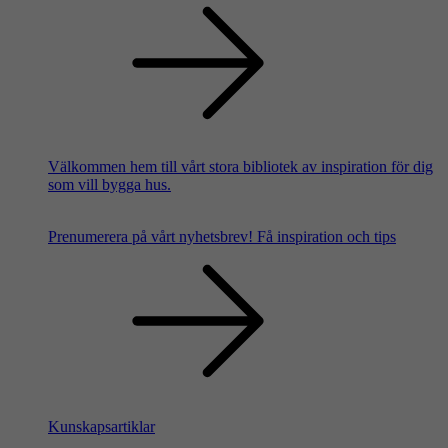
Välkommen hem till vårt stora bibliotek av inspiration för dig
som vill bygga hus.
Prenumerera på vårt nyhetsbrev!
Få inspiration och tips
Kunskapsartiklar