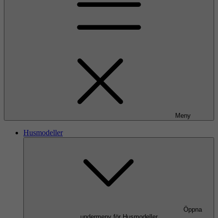
Meny
Husmodeller
Öppna
undermeny för Husmodeller