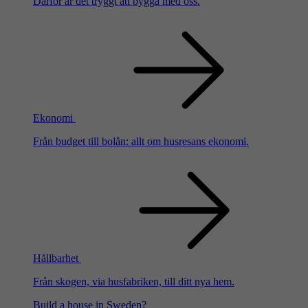
Därför är det tryggt att bygga med oss.
Ekonomi
Från budget till bolån: allt om husresans ekonomi.
Hållbarhet
Från skogen, via husfabriken, till ditt nya hem.
Build a house in Sweden?