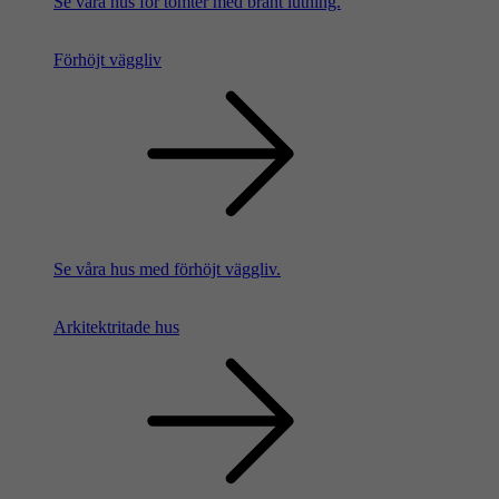
Se våra hus för tomter med brant lutning.
Förhöjt väggliv
Se våra hus med förhöjt väggliv.
Arkitektritade hus