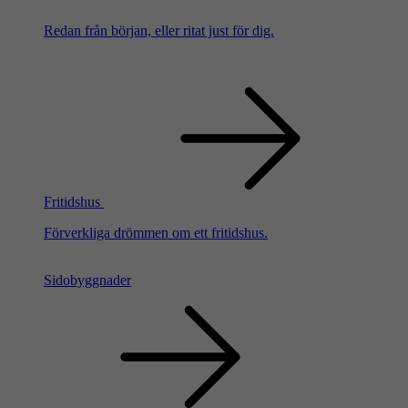
Redan från början, eller ritat just för dig.
Fritidshus
Förverkliga drömmen om ett fritidshus.
Sidobyggnader