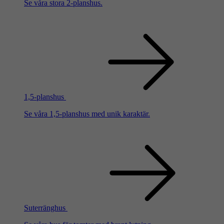
Se våra stora 2-planshus.
1,5-planshus
Se våra 1,5-planshus med unik karaktär.
Suterränghus