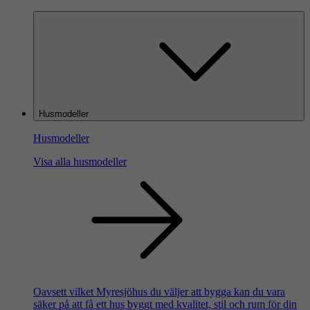
Husmodeller
Husmodeller
Visa alla husmodeller
Oavsett vilket Myresjöhus du väljer att bygga kan du vara
säker på att få ett hus byggt med kvalitet, stil och rum för din