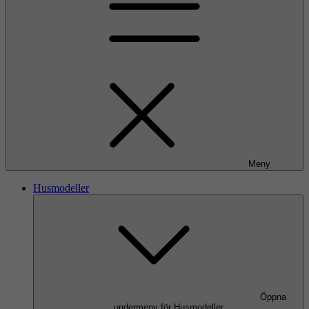
Meny
Husmodeller
Öppna
undermeny för Husmodeller