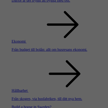
Därför är det tryggt att bygga med oss.
Ekonomi
Från budget till bolån: allt om husresans ekonomi.
Hållbarhet
Från skogen, via husfabriken, till ditt nya hem.
Build a house in Sweden?