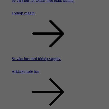
Se våra hus för tomter med brant lutning.
Förhöjt väggliv
Se våra hus med förhöjt väggliv.
Arkitektritade hus