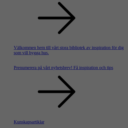
Välkommen hem till vårt stora bibliotek av inspiration för dig
som vill bygga hus.
Prenumerera på vårt nyhetsbrev!
Få inspiration och tips
Kunskapsartiklar