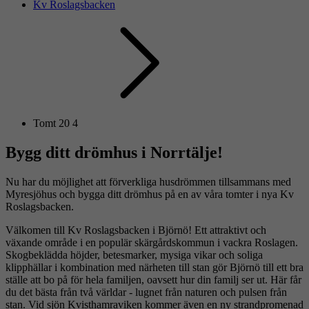
Kv Roslagsbacken
Tomt 20 4
Bygg ditt drömhus i Norrtälje!
Nu har du möjlighet att förverkliga husdrömmen tillsammans med
Myresjöhus och bygga ditt drömhus på en av våra tomter i nya Kv
Roslagsbacken.
Välkomen till Kv Roslagsbacken i Björnö! Ett attraktivt och
växande område i en populär skärgårdskommun i vackra Roslagen.
Skogbeklädda höjder, betesmarker, mysiga vikar och soliga
klipphällar i kombination med närheten till stan gör Björnö till ett bra
ställe att bo på för hela familjen, oavsett hur din familj ser ut. Här får
du det bästa från två världar - lugnet från naturen och pulsen från
stan. Vid sjön Kvisthamraviken kommer även en ny strandpromenad