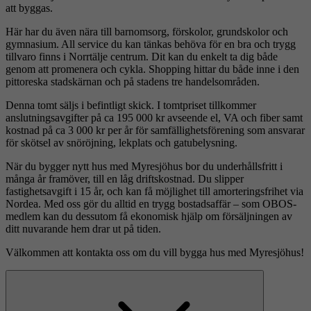
att byggas.
Här har du även nära till barnomsorg, förskolor, grundskolor och
gymnasium. All service du kan tänkas behöva för en bra och trygg
tillvaro finns i Norrtälje centrum. Dit kan du enkelt ta dig både
genom att promenera och cykla. Shopping hittar du både inne i den
pittoreska stadskärnan och på stadens tre handelsområden.
Denna tomt säljs i befintligt skick. I tomtpriset tillkommer
anslutningsavgifter på ca 195 000 kr avseende el, VA och fiber samt
kostnad på ca 3 000 kr per år för samfällighetsförening som ansvarar
för skötsel av snöröjning, lekplats och gatubelysning.
När du bygger nytt hus med Myresjöhus bor du underhållsfritt i
många år framöver, till en låg driftskostnad. Du slipper
fastighetsavgift i 15 år, och kan få möjlighet till amorteringsfrihet via
Nordea. Med oss gör du alltid en trygg bostadsaffär – som OBOS-
medlem kan du dessutom få ekonomisk hjälp om försäljningen av
ditt nuvarande hem drar ut på tiden.
Välkommen att kontakta oss om du vill bygga hus med Myresjöhus!