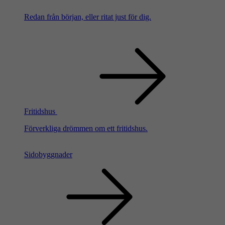
Redan från början, eller ritat just för dig.
Fritidshus
Förverkliga drömmen om ett fritidshus.
Sidobyggnader