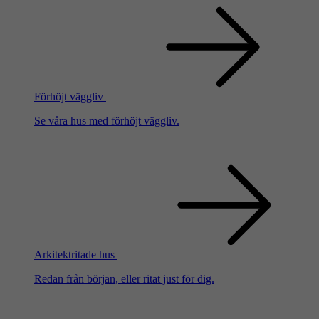
Förhöjt väggliv
Se våra hus med förhöjt väggliv.
Arkitektritade hus
Redan från början, eller ritat just för dig.