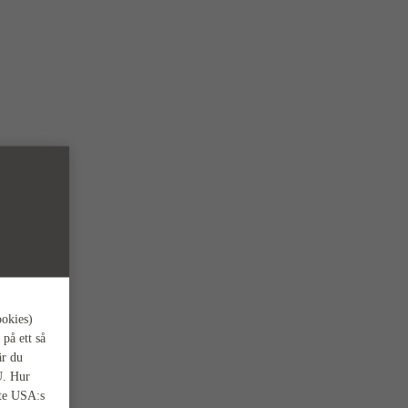
ookies)
 på ett så
är du
U. Hur
nte USA:s