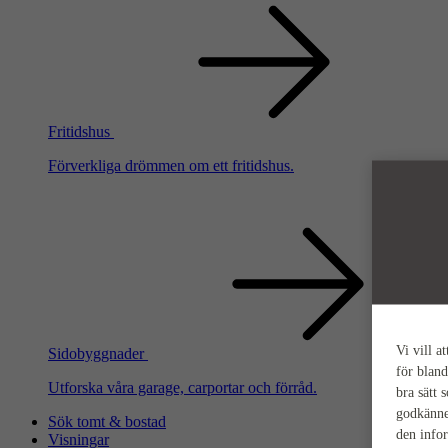
Fritidshus
Förverkliga drömmen om ett fritidshus.
Vi vill a
Sidobyggnader
för bland
Utforska våra garage, carportar och förråd.
bra sätt 
godkänne
Sök tomt & bostad
den info
Visningar