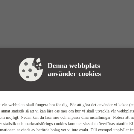
Denna webbplats
använder cookies
tt vår webbplats skall fungera bra för dig. För att göra det använder vi kakor (c
 annat statistik så att vi kan lära oss mer om hur vi skall utveckla vår webbplats
som möjligt. Nedan kan du läsa mer och anpassa dina inställningar. Notera att n
r statistik och marknadsförings-cookies kommer viss data överföras utanför E
rmationen används av berörda bolag vet vi inte exakt. Till exempel uppfyller i