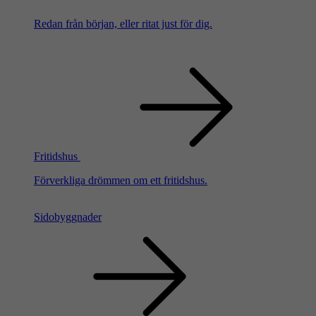
Redan från början, eller ritat just för dig.
Fritidshus
Förverkliga drömmen om ett fritidshus.
Sidobyggnader