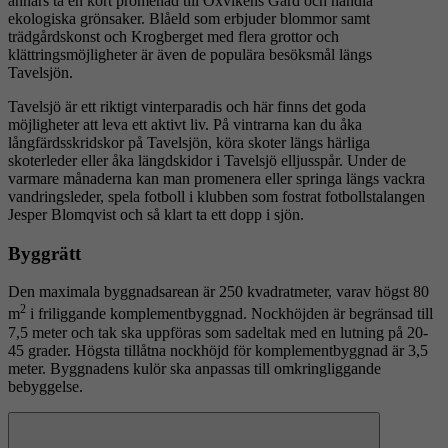
annars ta en kort promenad till Oxvikens Gård och handla
ekologiska grönsaker. Blåeld som erbjuder blommor samt
trädgårdskonst och Krogberget med flera grottor och
klättringsmöjligheter är även de populära besöksmål längs
Tavelsjön.
Tavelsjö är ett riktigt vinterparadis och här finns det goda
möjligheter att leva ett aktivt liv. På vintrarna kan du åka
långfärdsskridskor på Tavelsjön, köra skoter längs härliga
skoterleder eller åka längdskidor i Tavelsjö elljusspår. Under de
varmare månaderna kan man promenera eller springa längs vackra
vandringsleder, spela fotboll i klubben som fostrat fotbollstalangen
Jesper Blomqvist och så klart ta ett dopp i sjön.
Byggrätt
Den maximala byggnadsarean är 250 kvadratmeter, varav högst 80
2
m
i friliggande komplementbyggnad. Nockhöjden är begränsad till
7,5 meter och tak ska uppföras som sadeltak med en lutning på 20-
45 grader. Högsta tillåtna nockhöjd för komplementbyggnad är 3,5
meter. Byggnadens kulör ska anpassas till omkringliggande
bebyggelse.