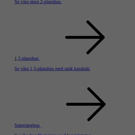
Se våra stora 2-planshus.
1,5-planshus
Se våra 1,5-planshus med unik karaktär.
Suterränghus