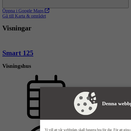
Öppna i Google Maps
Gå till Karta & området
Visningar
Smart 125
Visningshus
Denna webbp
lördag 29 aug
Vi vill att vår webbplats skall fungera bra för dig. För att göra