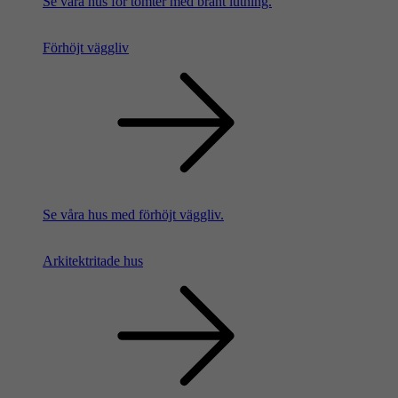
Se våra hus för tomter med brant lutning.
Förhöjt väggliv
Se våra hus med förhöjt väggliv.
Arkitektritade hus