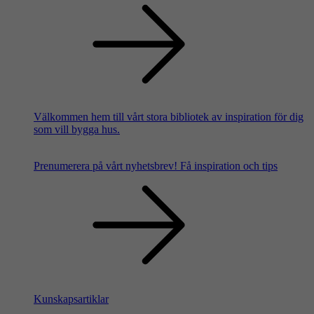
Välkommen hem till vårt stora bibliotek av inspiration för dig
som vill bygga hus.
Prenumerera på vårt nyhetsbrev!
Få inspiration och tips
Kunskapsartiklar