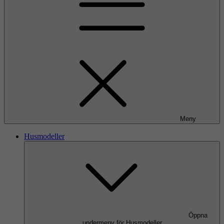
Meny
Husmodeller
Öppna
undermeny för Husmodeller