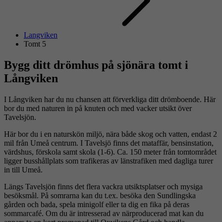
Langviken
Tomt 5
Bygg ditt drömhus på sjönära tomt i
Långviken
I Långviken har du nu chansen att förverkliga ditt drömboende. Här
bor du med naturen in på knuten och med vacker utsikt över
Tavelsjön.
Här bor du i en naturskön miljö, nära både skog och vatten, endast 2
mil från Umeå centrum. I Tavelsjö finns det mataffär, bensinstation,
värdshus, förskola samt skola (1-6). Ca. 150 meter från tomtområdet
ligger busshållplats som trafikeras av länstrafiken med dagliga turer
in till Umeå.
Längs Tavelsjön finns det flera vackra utsiktsplatser och mysiga
besöksmål. På somrarna kan du t.ex. besöka den Sundlingska
gården och bada, spela minigolf eller ta dig en fika på deras
sommarcafé. Om du är intresserad av närproducerad mat kan du