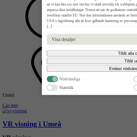
att vi kan lära oss mer om hur vi skall utveckla vår webbplats 
anpassa dina inställningar. Notera att när du godkänner stati
överföras utanför EU. Hur den informationen används av berörda
USA:s lagstiftning alla de krav gällande hantering av personup
[...]
risker för dina personuppgifter. De berörda bolagen måste läm
USA om de får en sådan begäran. Det kan dock vara svårt eller omö
11:00-13:00
radering, gällande eventuella personuppgifter som de brottsbek
Visa detaljer
godkänna statistik och marknadsförings-cookies nedan bekräftar d
Tillåt alla
Tillåt u
Endast nödvänd
Nödvändiga
Statistik
Mor Grethas väg 13,
Umeå
Läs mer
VR visning i Umeå