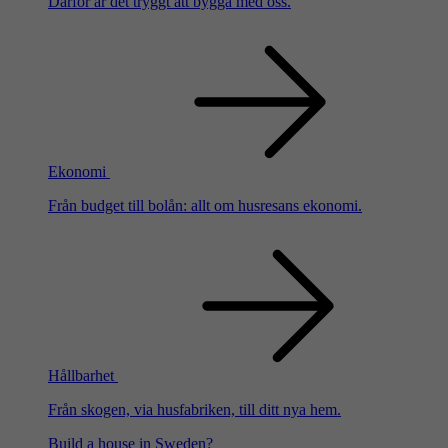
Därför är det tryggt att bygga med oss.
Ekonomi
Från budget till bolån: allt om husresans ekonomi.
Hållbarhet
Från skogen, via husfabriken, till ditt nya hem.
Build a house in Sweden?