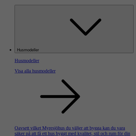
Husmodeller
Husmodeller
Visa alla husmodeller
Oavsett vilket Myresjöhus du väljer att bygga kan du vara
säker på att få ett hus byggt med kvalitet, stil och rum för din