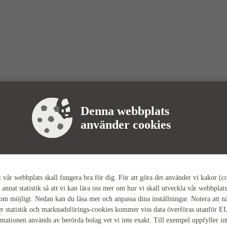
Denna webbplats
använder cookies
tt vår webbplats skall fungera bra för dig. För att göra det använder vi kakor (c
 annat statistik så att vi kan lära oss mer om hur vi skall utveckla vår webbplats
som möjligt. Nedan kan du läsa mer och anpassa dina inställningar. Notera att n
r statistik och marknadsförings-cookies kommer viss data överföras utanför E
rmationen används av berörda bolag vet vi inte exakt. Till exempel uppfyller i