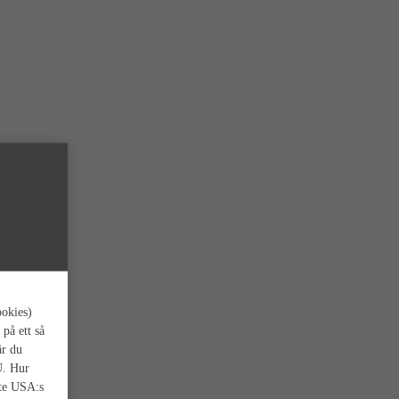
ookies)
 på ett så
är du
U. Hur
nte USA:s