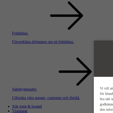
Fritidshus
Förverkliga drömmen om ett fritidshus.
Vi vill a
Sidobyggnader
för bland
Utforska våra garage, carportar och förråd.
bra sätt 
godkänne
Sök tomt & bostad
den info
Visningar