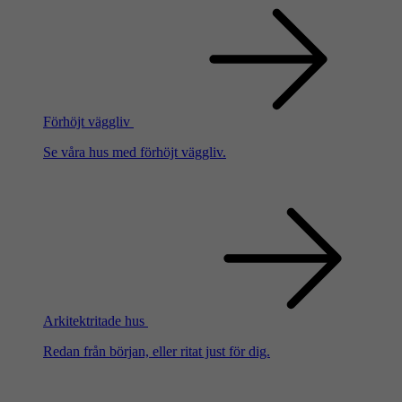
Förhöjt väggliv
Se våra hus med förhöjt väggliv.
Arkitektritade hus
Redan från början, eller ritat just för dig.