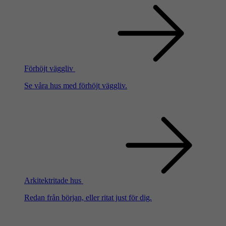
Förhöjt väggliv
Se våra hus med förhöjt väggliv.
Arkitektritade hus
Redan från början, eller ritat just för dig.