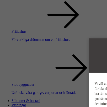
Fritidshus
Förverkliga drömmen om ett fritidshus.
Vi vill a
Sidobyggnader
för bland
Utforska våra garage, carportar och förråd.
bra sätt 
godkänne
Sök tomt & bostad
den info
Visningar