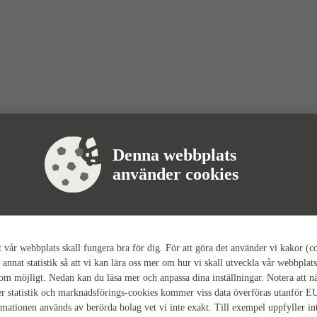
Denna webbplats
använder cookies
tt vår webbplats skall fungera bra för dig. För att göra det använder vi kakor (c
 annat statistik så att vi kan lära oss mer om hur vi skall utveckla vår webbplats
som möjligt. Nedan kan du läsa mer och anpassa dina inställningar. Notera att n
r statistik och marknadsförings-cookies kommer viss data överföras utanför E
rmationen används av berörda bolag vet vi inte exakt. Till exempel uppfyller i