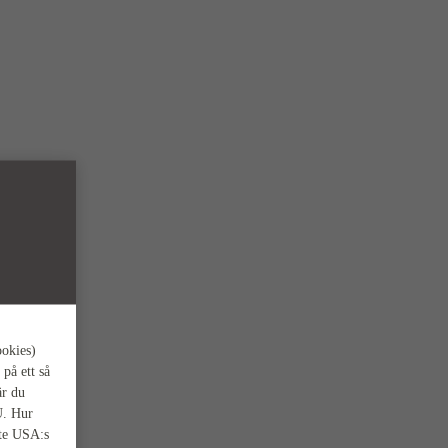
ookies)
 på ett så
är du
U. Hur
nte USA:s