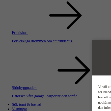
Fritidshus
Förverkliga drömmen om ett fritidshus.
Vi vill a
Sidobyggnader
för bland
Utforska våra garage, carportar och förråd.
bra sätt 
godkänne
Sök tomt & bostad
den info
Visningar