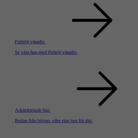
Förhöjt väggliv
Se våra hus med förhöjt väggliv.
Arkitektritade hus
Redan från början, eller ritat just för dig.