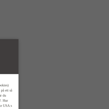
ookies)
 på ett så
är du
U. Hur
nte USA:s