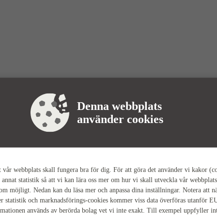
Denna webbplats
använder cookies
tt vår webbplats skall fungera bra för dig. För att göra det använder vi kakor (c
 annat statistik så att vi kan lära oss mer om hur vi skall utveckla vår webbplats
som möjligt. Nedan kan du läsa mer och anpassa dina inställningar. Notera att n
r statistik och marknadsförings-cookies kommer viss data överföras utanför E
rmationen används av berörda bolag vet vi inte exakt. Till exempel uppfyller i