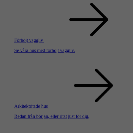
Förhöjt väggliv
Se våra hus med förhöjt väggliv.
Arkitektritade hus
Redan från början, eller ritat just för dig.