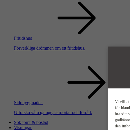
Fritidshus
Förverkliga drömmen om ett fritidshus.
Vi vill a
Sidobyggnader
för bland
Utforska våra garage, carportar och förråd.
bra sätt 
godkänne
Sök tomt & bostad
den info
Visningar