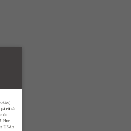
ookies)
 på ett så
är du
U. Hur
nte USA:s