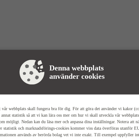
Denna webbplats
använder cookies
tt vår webbplats skall fungera bra för dig. För att göra det använder vi kakor (c
 annat statistik så att vi kan lära oss mer om hur vi skall utveckla vår webbplats
som möjligt. Nedan kan du läsa mer och anpassa dina inställningar. Notera att n
r statistik och marknadsförings-cookies kommer viss data överföras utanför E
rmationen används av berörda bolag vet vi inte exakt. Till exempel uppfyller i