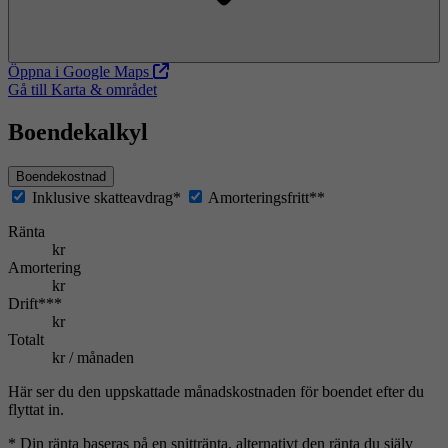
Öppna i Google Maps
Gå till Karta & området
Boendekalkyl
Boendekostnad
Inklusive skatteavdrag*
Amorteringsfritt**
Ränta
kr
Amortering
kr
Drift***
kr
Totalt
kr / månaden
Här ser du den uppskattade månadskostnaden för boendet efter du
flyttat in.
* Din ränta baseras på en snittränta, alternativt den ränta du själv