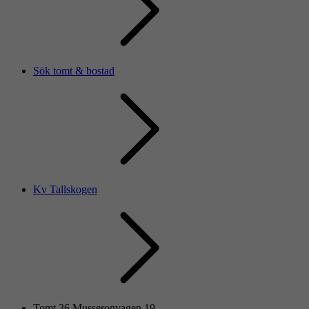
Sök tomt & bostad
Kv Tallskogen
Tomt 36 Musseronvagen 19