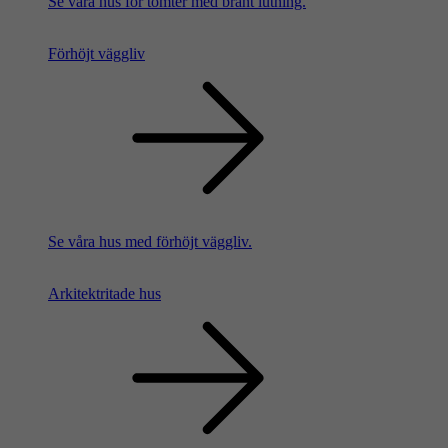
Se våra hus för tomter med brant lutning.
Förhöjt väggliv
Se våra hus med förhöjt väggliv.
Arkitektritade hus