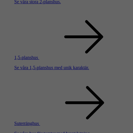
Se våra stora 2-planshus.
1,5-planshus
Se våra 1,5-planshus med unik karaktär.
Suterränghus