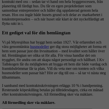
kontrakt med oss – sedan tar vi hand om hela byggprocessen, från
planering till färdigt hus. Du får en egen projektledare som
samordnar entreprenörer och håller dig uppdaterad genom hela
resan. Hos oss ingår både husets grund och delar av markarbetet i
totalentreprenaden – och när huset står klart är det nyckelfärdigt att
flytta rakt in i.
Ett gediget val för din hemlängtan
Vi på Myresjöhus har byggt hem sedan 1927. Vår erfarenhet och
våra genomtänkta
husmodeller
ger dig stora möjligheter att forma ett
hem som passar just din livssituation – med kvalitet som håller över
tid. Hemlängtan ser olika ut för alla. För vissa handlar det om
trygghet, för andra om att skapa något personligt och hållbart. I Kv
Tallskogen får du möjligheten att bygga ett hem där både vardag och
framtidsdrömmar får ta plats. Vill du veta mer om tomten och vilka
husmodeller som passar här? Hör av dig till oss – så tar vi nästa steg
tillsammans.
I samband med kontraktsskrivningen erläggs 10 % i handpenning.
Resterande köpeskilling betalas på tillträdesdagen, cirka en månad
efter kontraktsskrivningen. All förmedling sker via mäklare.
All förmedling sker via mäklare.