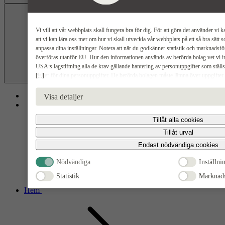
Föregående
Vi vill att vår webbplats skall fungera bra för dig. För att göra det använder vi k
att vi kan lära oss mer om hur vi skall utveckla vår webbplats på ett så bra sätt
anpassa dina inställningar. Notera att när du godkänner statistik och marknads
överföras utanför EU. Hur den informationen används av berörda bolag vet vi int
USA:s lagstiftning alla de krav gällande hantering av personuppgifter som ställ
[...]
risker för dina personuppgifter. De berörda bolagen måste lämna över uppgifter
USA om de får en sådan begäran. Det kan dock vara svårt eller omöjligt för dig att 
Nästa
radering, gällande eventuella personuppgifter som de brottsbekämpande myndighet
Visa detaljer
godkänna statistik och marknadsförings-cookies nedan bekräftar du att du samtycker
Tillåt alla cookies
Tillåt urval
Endast nödvändiga cookies
Nödvändiga
Inställni
Statistik
Marknads
Hem