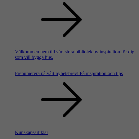
Välkommen hem till vårt stora bibliotek av inspiration för dig
som vill bygga hus.
Prenumerera på vårt nyhetsbrev!
Få inspiration och tips
Kunskapsartiklar