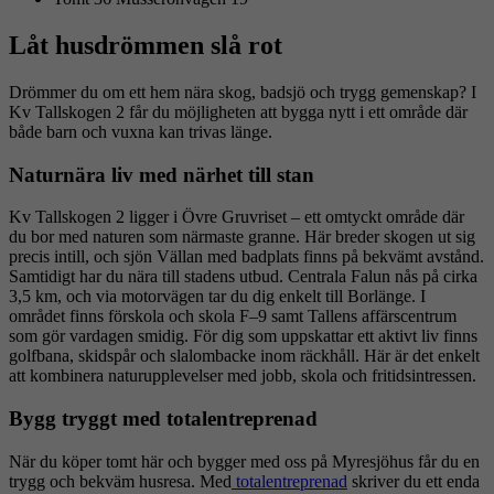
Låt husdrömmen slå rot
Drömmer du om ett hem nära skog, badsjö och trygg gemenskap? I
Kv Tallskogen 2 får du möjligheten att bygga nytt i ett område där
både barn och vuxna kan trivas länge.
Naturnära liv med närhet till stan
Kv Tallskogen 2 ligger i Övre Gruvriset – ett omtyckt område där
du bor med naturen som närmaste granne. Här breder skogen ut sig
precis intill, och sjön Vällan med badplats finns på bekvämt avstånd.
Samtidigt har du nära till stadens utbud. Centrala Falun nås på cirka
3,5 km, och via motorvägen tar du dig enkelt till Borlänge. I
området finns förskola och skola F–9 samt Tallens affärscentrum
som gör vardagen smidig. För dig som uppskattar ett aktivt liv finns
golfbana, skidspår och slalombacke inom räckhåll. Här är det enkelt
att kombinera naturupplevelser med jobb, skola och fritidsintressen.
Bygg tryggt med totalentreprenad
När du köper tomt här och bygger med oss på Myresjöhus får du en
trygg och bekväm husresa. Med
totalentreprenad
skriver du ett enda