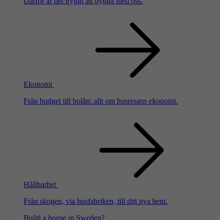
Därför är det tryggt att bygga med oss.
Ekonomi
Från budget till bolån: allt om husresans ekonomi.
Hållbarhet
Från skogen, via husfabriken, till ditt nya hem.
Build a house in Sweden?