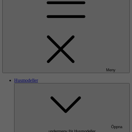
Meny
Husmodeller
Öppna
undermeny för Husmodeller