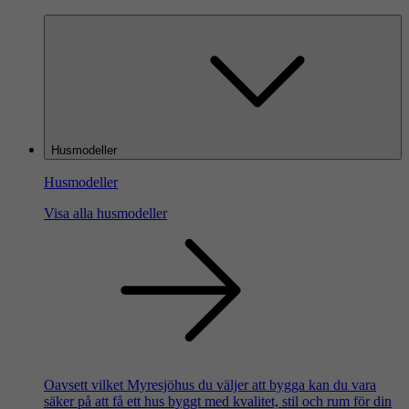
Husmodeller
Husmodeller
Visa alla husmodeller
Oavsett vilket Myresjöhus du väljer att bygga kan du vara
säker på att få ett hus byggt med kvalitet, stil och rum för din