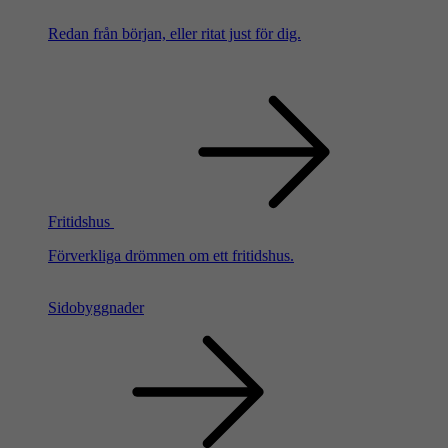
Redan från början, eller ritat just för dig.
Fritidshus
Förverkliga drömmen om ett fritidshus.
Sidobyggnader