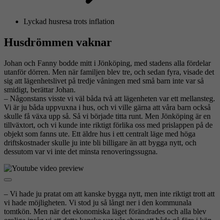
Lyckad husresa trots inflation
Husdrömmen vaknar
Johan och Fanny bodde mitt i Jönköping, med stadens alla fördelar
utanför dörren. Men när familjen blev tre, och sedan fyra, visade det
sig att lägenhetslivet på tredje våningen med små barn inte var så
smidigt, berättar Johan.
– Någonstans visste vi väl båda två att lägenheten var ett mellansteg.
Vi är ju båda uppvuxna i hus, och vi ville gärna att våra barn också
skulle få växa upp så. Så vi började titta runt. Men Jönköping är en
tillväxtort, och vi kunde inte riktigt förlika oss med prislappen på de
objekt som fanns ute. Ett äldre hus i ett centralt läge med höga
driftskostnader skulle ju inte bli billigare än att bygga nytt, och
dessutom var vi inte det minsta renoveringssugna.
– Vi hade ju pratat om att kanske bygga nytt, men inte riktigt trott att
vi hade möjligheten. Vi stod ju så långt ner i den kommunala
tomtkön. Men när det ekonomiska läget förändrades och alla blev