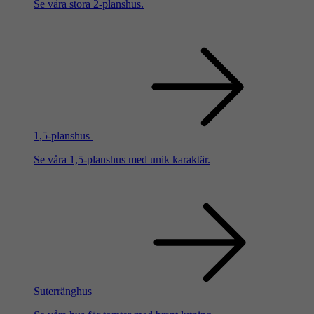
Se våra stora 2-planshus.
1,5-planshus
Se våra 1,5-planshus med unik karaktär.
Suterränghus