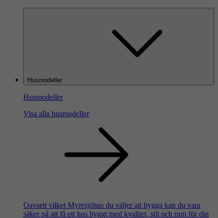
Husmodeller
Husmodeller
Visa alla husmodeller
Oavsett vilket Myresjöhus du väljer att bygga kan du vara
säker på att få ett hus byggt med kvalitet, stil och rum för din