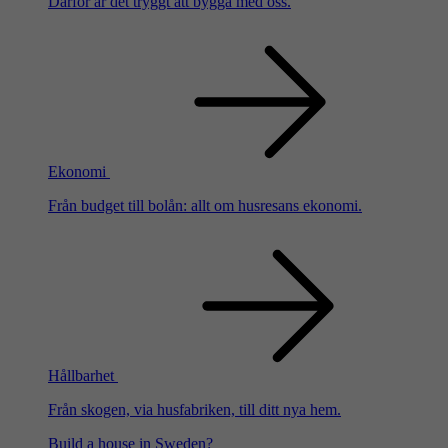
Därför är det tryggt att bygga med oss.
Ekonomi
Från budget till bolån: allt om husresans ekonomi.
Hållbarhet
Från skogen, via husfabriken, till ditt nya hem.
Build a house in Sweden?