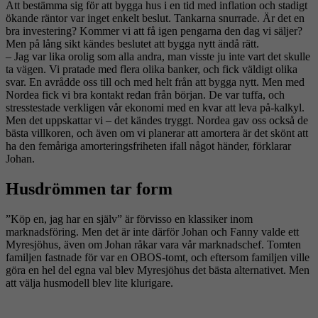
Att bestämma sig för att bygga hus i en tid med inflation och stadigt
ökande räntor var inget enkelt beslut. Tankarna snurrade. Är det en
bra investering? Kommer vi att få igen pengarna den dag vi säljer?
Men på lång sikt kändes beslutet att bygga nytt ändå rätt.
– Jag var lika orolig som alla andra, man visste ju inte vart det skulle
ta vägen. Vi pratade med flera olika banker, och fick väldigt olika
svar. En avrådde oss till och med helt från att bygga nytt. Men med
Nordea fick vi bra kontakt redan från början. De var tuffa, och
stresstestade verkligen vår ekonomi med en kvar att leva på-kalkyl.
Men det uppskattar vi – det kändes tryggt. Nordea gav oss också de
bästa villkoren, och även om vi planerar att amortera är det skönt att
ha den femåriga amorteringsfriheten ifall något händer, förklarar
Johan.
Husdrömmen tar form
”Köp en, jag har en själv” är förvisso en klassiker inom
marknadsföring. Men det är inte därför Johan och Fanny valde ett
Myresjöhus, även om Johan råkar vara vår marknadschef. Tomten
familjen fastnade för var en OBOS-tomt, och eftersom familjen ville
göra en hel del egna val blev Myresjöhus det bästa alternativet. Men
att välja husmodell blev lite klurigare.