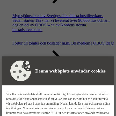
Myresjöhus är en av Sveriges allra äldsta hustillverkare.
Sedan starten 1927 har vi levererat över 96.000 hus och är i
dag en del av OBOS – en av Nordens största
bostadsutvecklare.
Förtur till tomter och bostäder m.m.
Bli medlem i OBOS idag!
Denna webbplats använder cookies
Våra säljkontor
Vi vill att vår webbplats skall fungera bra för dig. För att göra det använder vi kakor
(cookies) för bland annat statistik så att vi kan lära oss mer om hur vi skall utveckla
vår webbplats på ett så bra sätt som möjligt. Nedan kan du läsa mer och anpassa dina
inställningar. Notera att när du godkänner statistik och marknadsförings-cookies
kommer viss data överföras utanför EU. Hur den informationen används av berörda