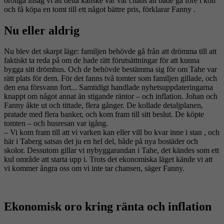
oroliga insåg vi att detta kanske var vår chans att både gå före i kön
och få köpa en tomt till ett något bättre pris, förklarar Fanny .
Nu eller aldrig
Nu blev det skarpt läge: familjen behövde gå från att drömma till att
faktiskt ta reda på om de hade rätt förutsättningar för att kunna
bygga sitt drömhus. Och de behövde bestämma sig för om Tahe var
rätt plats för dem. För det fanns två tomter som familjen gillade, och
den ena försvann fort... Samtidigt handlade nyhetsuppdateringarna
knappt om något annat än stigande räntor – och inflation. Johan och
Fanny åkte ut och tittade, flera gånger. De kollade detaljplanen,
pratade med flera banker, och kom fram till sitt beslut. De köpte
tomten – och husresan var igång.
– Vi kom fram till att vi varken kan eller vill bo kvar inne i stan , och
här i Taberg satsas det ju en hel del, både på nya bostäder och
skolor. Dessutom gillar vi nybyggarandan i Tahe, det kändes som ett
kul område att starta upp i. Trots det ekonomiska läget kände vi att
vi kommer ångra oss om vi inte tar chansen, säger Fanny.
Ekonomisk oro kring ränta och inflation