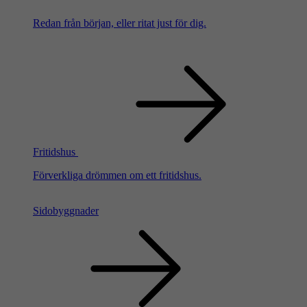
Redan från början, eller ritat just för dig.
Fritidshus
Förverkliga drömmen om ett fritidshus.
Sidobyggnader