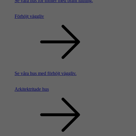
Se våra hus för tomter med brant lutning.
Förhöjt väggliv
Se våra hus med förhöjt väggliv.
Arkitektritade hus