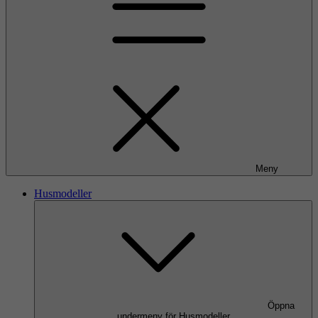
Meny
Husmodeller
Öppna
undermeny för Husmodeller