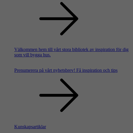
Välkommen hem till vårt stora bibliotek av inspiration för dig
som vill bygga hus.
Prenumerera på vårt nyhetsbrev!
Få inspiration och tips
Kunskapsartiklar