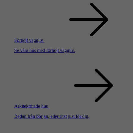
Förhöjt väggliv
Se våra hus med förhöjt väggliv.
Arkitektritade hus
Redan från början, eller ritat just för dig.