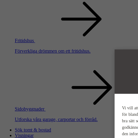
Fritidshus
Förverkliga drömmen om ett fritidshus.
Vi vill a
Sidobyggnader
för bland
Utforska våra garage, carportar och förråd.
bra sätt 
godkänne
Sök tomt & bostad
den info
Visningar