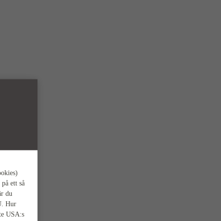
ookies)
 på ett så
är du
U. Hur
nte USA:s