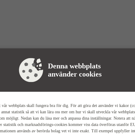
Denna webbplats
använder cookies
tt vår webbplats skall fungera bra för dig. För att göra det använder vi kakor (c
 annat statistik så att vi kan lära oss mer om hur vi skall utveckla vår webbplats
som möjligt. Nedan kan du läsa mer och anpassa dina inställningar. Notera att n
r statistik och marknadsförings-cookies kommer viss data överföras utanför E
rmationen används av berörda bolag vet vi inte exakt. Till exempel uppfyller i