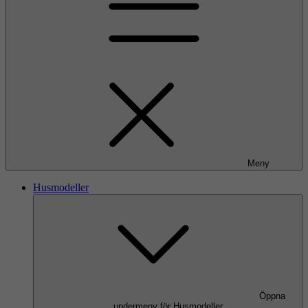
Meny
Husmodeller
Öppna
undermeny för Husmodeller