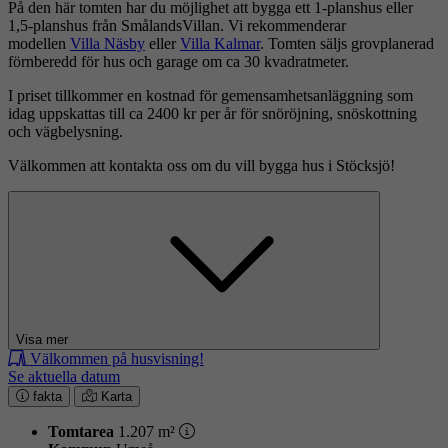
På den här tomten har du möjlighet att bygga ett 1-planshus eller
1,5-planshus från SmålandsVillan. Vi rekommenderar
modellen
Villa Näsby
eller
Villa Kalmar
. Tomten säljs grovplanerad
förnberedd för hus och garage om ca 30 kvadratmeter.
I priset tillkommer en kostnad för gemensamhetsanläggning som
idag uppskattas till ca 2400 kr per år för snöröjning, snöskottning
och vägbelysning.
Välkommen att kontakta oss om du vill bygga hus i Stöcksjö!
Visa mer
Välkommen på husvisning!
Se aktuella datum
fakta
Karta
Tomtarea
1.207 m²