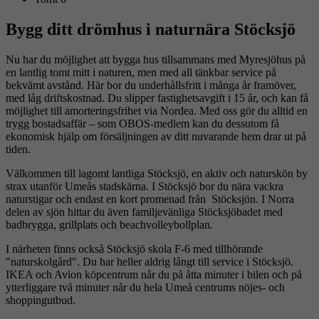
Bygg ditt drömhus i naturnära Stöcksjö
Nu har du möjlighet att bygga hus tillsammans med Myresjöhus på
en lantlig tomt mitt i naturen, men med all tänkbar service på
bekvämt avstånd. Här bor du underhållsfritt i många år framöver,
med låg driftskostnad. Du slipper fastighetsavgift i 15 år, och kan få
möjlighet till amorteringsfrihet via Nordea. Med oss gör du alltid en
trygg bostadsaffär – som OBOS-medlem kan du dessutom få
ekonomisk hjälp om försäljningen av ditt nuvarande hem drar ut på
tiden.
Välkommen till lagomt lantliga Stöcksjö, en aktiv och naturskön by
strax utanför Umeås stadskärna. I Stöcksjö bor du nära vackra
naturstigar och endast en kort promenad från Stöcksjön. I Norra
delen av sjön hittar du även familjevänliga Stöcksjöbadet med
badbrygga, grillplats och beachvolleybollplan.
I närheten finns också Stöcksjö skola F-6 med tillhörande
"naturskolgård". Du har heller aldrig långt till service i Stöcksjö.
IKEA och Avion köpcentrum når du på åtta minuter i bilen och på
ytterliggare två minuter når du hela Umeå centrums nöjes- och
shoppingutbud.