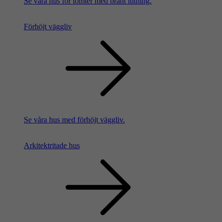
Se våra hus för tomter med brant lutning.
Förhöjt väggliv
Se våra hus med förhöjt väggliv.
Arkitektritade hus