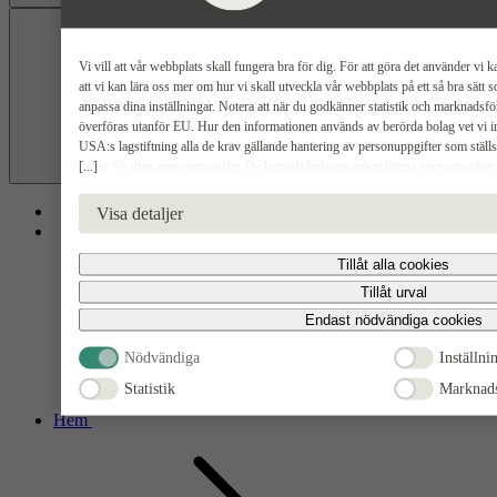
Föregående
Vi vill att vår webbplats skall fungera bra för dig. För att göra det använder vi k
att vi kan lära oss mer om hur vi skall utveckla vår webbplats på ett så bra sätt
anpassa dina inställningar. Notera att när du godkänner statistik och marknads
överföras utanför EU. Hur den informationen används av berörda bolag vet vi int
USA:s lagstiftning alla de krav gällande hantering av personuppgifter som ställ
[...]
risker för dina personuppgifter. De berörda bolagen måste lämna över uppgifter
USA om de får en sådan begäran. Det kan dock vara svårt eller omöjligt för dig att 
Nästa
radering, gällande eventuella personuppgifter som de brottsbekämpande myndighet
Visa detaljer
godkänna statistik och marknadsförings-cookies nedan bekräftar du att du samtycker
Tillåt alla cookies
Tillåt urval
Endast nödvändiga cookies
Nödvändiga
Inställni
Statistik
Marknads
Hem