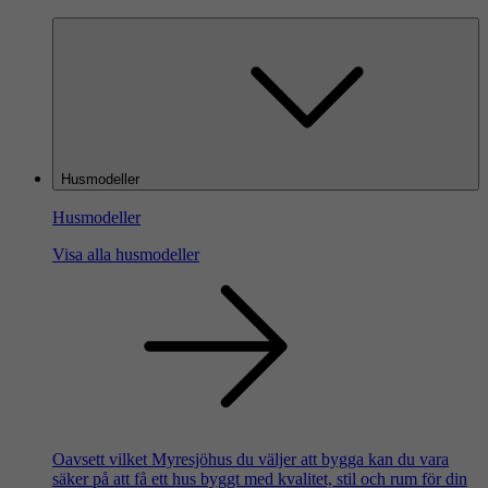
Husmodeller
Husmodeller
Visa alla husmodeller
Oavsett vilket Myresjöhus du väljer att bygga kan du vara
säker på att få ett hus byggt med kvalitet, stil och rum för din