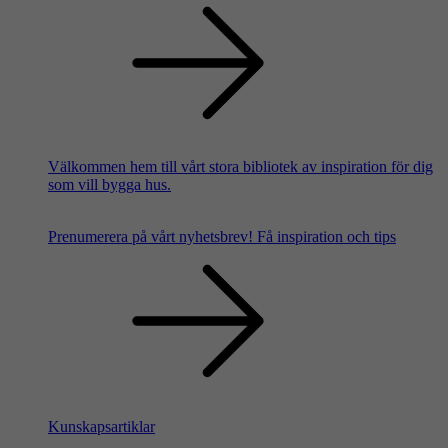
Välkommen hem till vårt stora bibliotek av inspiration för dig
som vill bygga hus.
Prenumerera på vårt nyhetsbrev!
Få inspiration och tips
Kunskapsartiklar