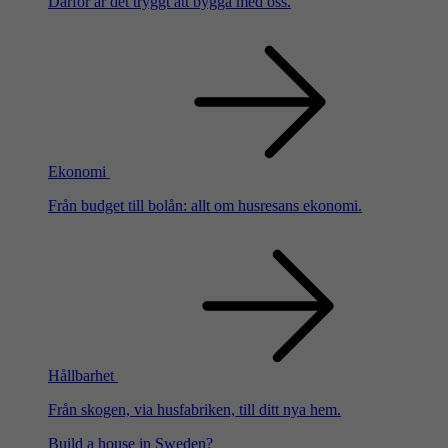
Därför är det tryggt att bygga med oss.
Ekonomi
Från budget till bolån: allt om husresans ekonomi.
Hållbarhet
Från skogen, via husfabriken, till ditt nya hem.
Build a house in Sweden?