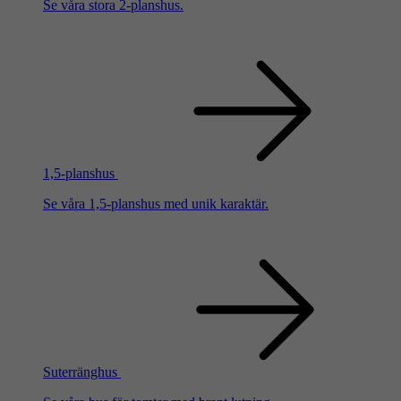
Se våra stora 2-planshus.
1,5-planshus
Se våra 1,5-planshus med unik karaktär.
Suterränghus