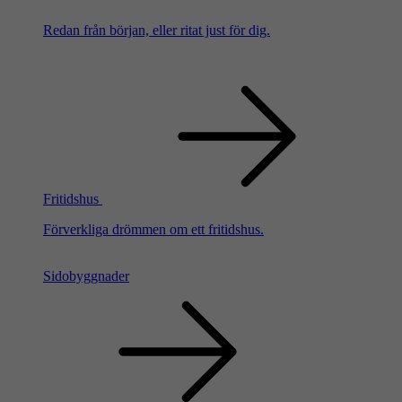
Redan från början, eller ritat just för dig.
Fritidshus
Förverkliga drömmen om ett fritidshus.
Sidobyggnader