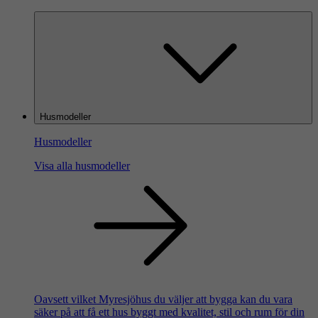
Husmodeller
Husmodeller
Visa alla husmodeller
Oavsett vilket Myresjöhus du väljer att bygga kan du vara
säker på att få ett hus byggt med kvalitet, stil och rum för din