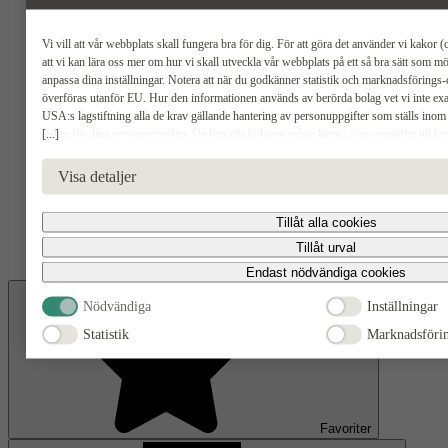
Vi vill att vår webbplats skall fungera bra för dig. För att göra det använder vi kakor (c
Öppna
undermeny för Om Myresjöhus
att vi kan lära oss mer om hur vi skall utveckla vår webbplats på ett så bra sätt som m
Säljkontor
anpassa dina inställningar. Notera att när du godkänner statistik och marknadsföring
överföras utanför EU. Hur den informationen används av berörda bolag vet vi inte exak
USA:s lagstiftning alla de krav gällande hantering av personuppgifter som ställs inom
[...]
risker för dina personuppgifter. De berörda bolagen måste lämna över uppgifter till 
USA om de får en sådan begäran. Det kan dock vara svårt eller omöjligt för dig att hävda 
radering, gällande eventuella personuppgifter som de brottsbekämpande myndigheterna h
Visa detaljer
godkänna statistik och marknadsförings-cookies nedan bekräftar du att du samtycker till 
Tillåt alla cookies
Öppna
Tillåt urval
undermeny för Säljkontor
Endast nödvändiga cookies
Nödvändiga
Inställningar
Statistik
Marknadsföri
Favoriter