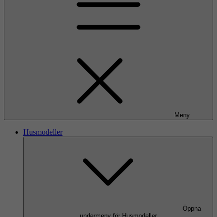
Meny
Husmodeller
Öppna
undermeny för Husmodeller