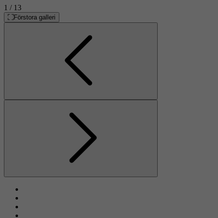
1
/ 13
Förstora galleri
Föregående
Nästa