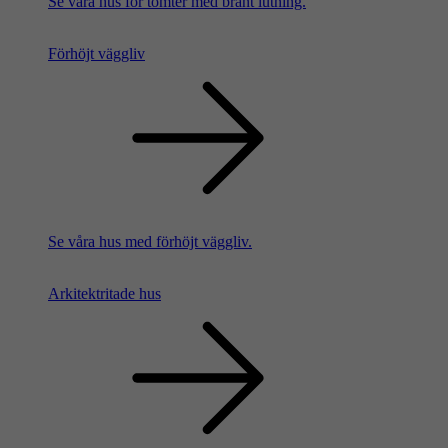
Se våra hus för tomter med brant lutning.
Förhöjt väggliv
Se våra hus med förhöjt väggliv.
Arkitektritade hus