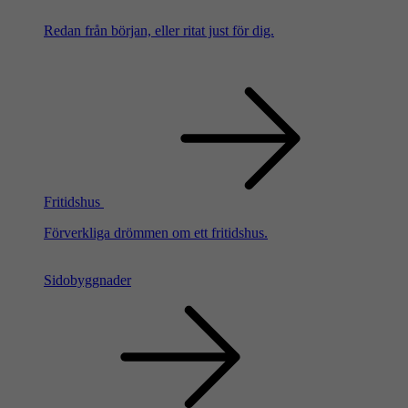
Redan från början, eller ritat just för dig.
Fritidshus
Förverkliga drömmen om ett fritidshus.
Sidobyggnader