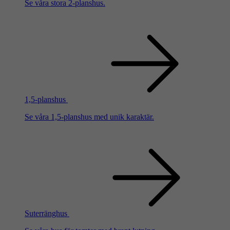
Se våra stora 2-planshus.
1,5-planshus
Se våra 1,5-planshus med unik karaktär.
Suterränghus