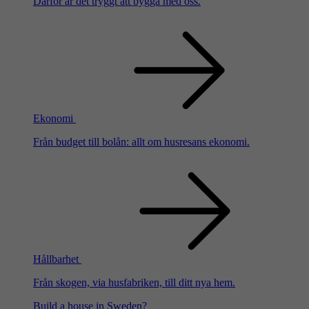
Därför är det tryggt att bygga med oss.
Ekonomi
Från budget till bolån: allt om husresans ekonomi.
Hållbarhet
Från skogen, via husfabriken, till ditt nya hem.
Build a house in Sweden?