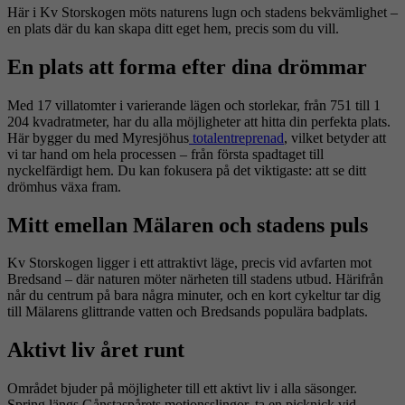
Här i Kv Storskogen möts naturens lugn och stadens bekvämlighet –
en plats där du kan skapa ditt eget hem, precis som du vill.
En plats att forma efter dina drömmar
Med 17 villatomter i varierande lägen och storlekar, från 751 till 1
204 kvadratmeter, har du alla möjligheter att hitta din perfekta plats.
H
är bygger du med
Myresjöhus
totalentreprenad
, vilket betyder att
vi tar hand om hela processen
– fr
ån första spadtaget till
nyckelfärdigt hem. Du kan fokusera på det viktigaste: att se ditt
drömhus växa fram.
Mitt emellan Mälaren och stadens puls
Kv Storskogen ligger i ett attraktivt läge, precis vid avfarten mot
Bredsand
– d
är naturen möter närheten till stadens utbud. Härifrån
når du centrum på bara några minuter, och en kort cykeltur tar dig
till Mälarens glittrande vatten och
Bredsands
populära badplats.
Aktivt liv året runt
Området bjuder på möjligheter till ett aktivt liv i alla säsonger.
Spring längs
Gånstaspårets
motionsslingor, ta en picknick vid