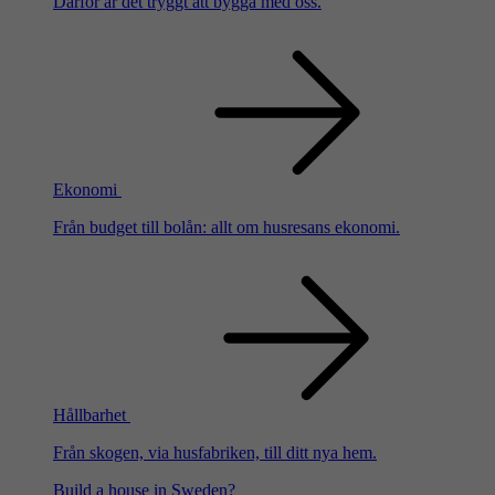
Därför är det tryggt att bygga med oss.
Ekonomi
Från budget till bolån: allt om husresans ekonomi.
Hållbarhet
Från skogen, via husfabriken, till ditt nya hem.
Build a house in Sweden?