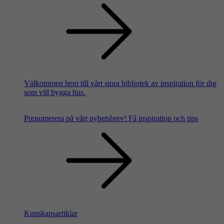
Välkommen hem till vårt stora bibliotek av inspiration för dig
som vill bygga hus.
Prenumerera på vårt nyhetsbrev!
Få inspiration och tips
Kunskapsartiklar