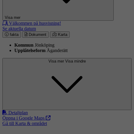
Visa mer
Välkommen på husvisning!
Se aktuella datum
fakta
Dokument
Karta
Kommun
Jönköping
Upplåtelseform
Äganderätt
Visa mer
Visa mindre
Detaljplan
Öppna i Google Maps
Gå till Karta & området