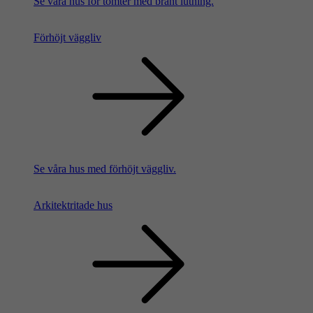
Se våra hus för tomter med brant lutning.
Förhöjt väggliv
Se våra hus med förhöjt väggliv.
Arkitektritade hus