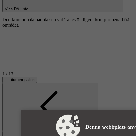
Visa
Dölj
info
Den kommunala badplatsen vid Tahesjön ligger kort promenad från
området.
1
/ 13
Förstora galleri
Denna webbplats anv
Föregående