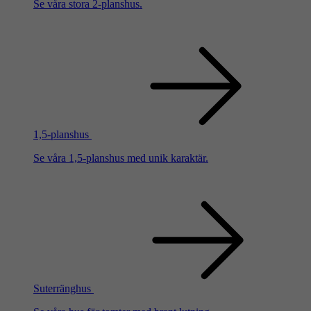
Se våra stora 2-planshus.
1,5-planshus
Se våra 1,5-planshus med unik karaktär.
Suterränghus