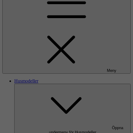
Meny
Husmodeller
Öppna
undermeny för Husmodeller