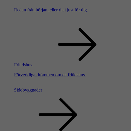
Redan från början, eller ritat just för dig.
Fritidshus
Förverkliga drömmen om ett fritidshus.
Sidobyggnader