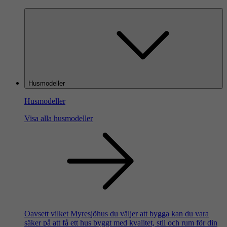
Husmodeller
Husmodeller
Visa alla husmodeller
Oavsett vilket Myresjöhus du väljer att bygga kan du vara
säker på att få ett hus byggt med kvalitet, stil och rum för din