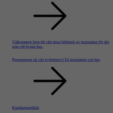
Välkommen hem till vårt stora bibliotek av inspiration för dig
som vill bygga hus.
Prenumerera på vårt nyhetsbrev!
Få inspiration och tips
Kunskapsartiklar