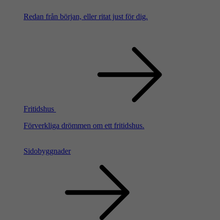
Redan från början, eller ritat just för dig.
Fritidshus
Förverkliga drömmen om ett fritidshus.
Sidobyggnader