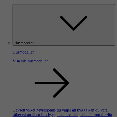
Husmodeller
Husmodeller
Visa alla husmodeller
Oavsett vilket Myresjöhus du väljer att bygga kan du vara
säker på att få ett hus byggt med kvalitet, stil och rum för din