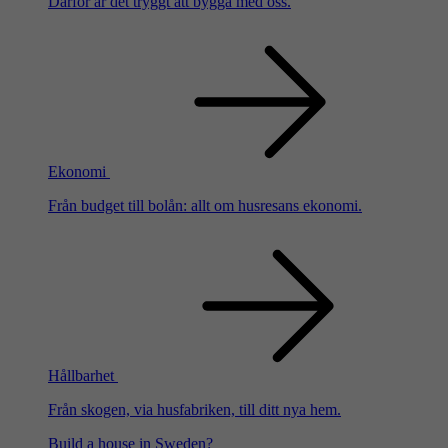
Därför är det tryggt att bygga med oss.
Ekonomi
Från budget till bolån: allt om husresans ekonomi.
Hållbarhet
Från skogen, via husfabriken, till ditt nya hem.
Build a house in Sweden?