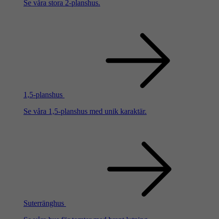
Se våra stora 2-planshus.
1,5-planshus
Se våra 1,5-planshus med unik karaktär.
Suterränghus