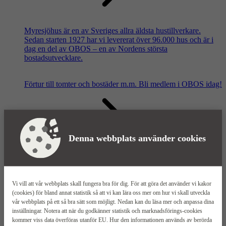
Myresjöhus är en av Sveriges allra äldsta hustillverkare.
Sedan starten 1927 har vi levererat över 96.000 hus och är i
dag en del av OBOS – en av Nordens största
bostadsutvecklare.
Förtur till tomter och bostäder m.m.
Bli medlem i OBOS idag!
Denna webbplats använder cookies
Våra säljkontor
Vi vill att vår webbplats skall fungera bra för dig. För att göra det använder vi kakor
(cookies) för bland annat statistik så att vi kan lära oss mer om hur vi skall utveckla
vår webbplats på ett så bra sätt som möjligt. Nedan kan du läsa mer och anpassa dina
inställningar. Notera att när du godkänner statistik och marknadsförings-cookies
kommer viss data överföras utanför EU. Hur den informationen används av berörda