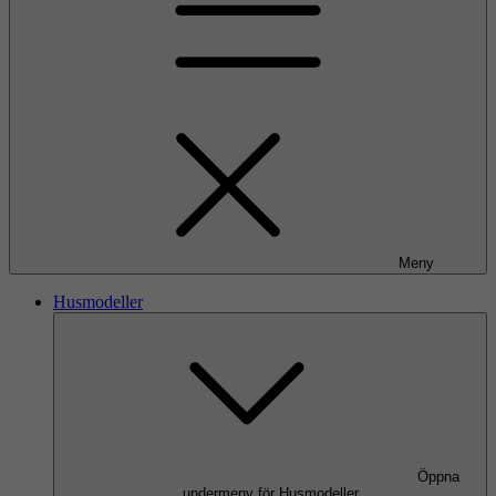
Meny
Husmodeller
Öppna
undermeny för Husmodeller