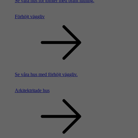
Se våra hus för tomter med brant lutning.
Förhöjt väggliv
Se våra hus med förhöjt väggliv.
Arkitektritade hus