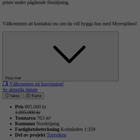
priser under pågående försäljning.
Välkommen att kontakta oss om du vill bygga hus med Myresjöhus!
Visa mer
Välkommen på husvisning!
Se aktuella datum
fakta
Karta
Pris
895.000 kr
1.095.000 kr
Tomtarea
763 m²
Kommun
Norrköping
Fastighets­beteckning
Kolmården 1:359
Del av projekt
Torsviken