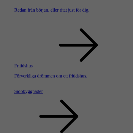
Redan från början, eller ritat just för dig.
Fritidshus
Förverkliga drömmen om ett fritidshus.
Sidobyggnader