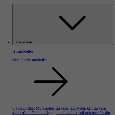
Husmodeller
Husmodeller
Visa alla husmodeller
Oavsett vilket Myresjöhus du väljer att bygga kan du vara
säker på att få ett hus byggt med kvalitet, stil och rum för din