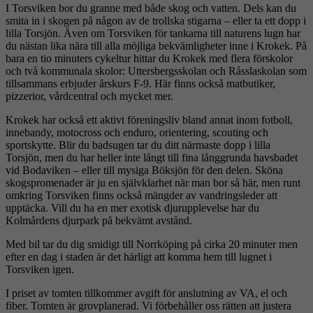
I Torsviken bor du granne med både skog och vatten. Dels kan du
smita in i skogen på någon av de trollska stigarna – eller ta ett dopp i
lilla Torsjön. Även om Torsviken för tankarna till naturens lugn har
du nästan lika nära till alla möjliga bekvämligheter inne i Krokek. På
bara en tio minuters cykeltur hittar du Krokek med flera förskolor
och två kommunala skolor: Uttersbergsskolan och Råsslaskolan som
tillsammans erbjuder årskurs F-9. Här finns också matbutiker,
pizzerior, vårdcentral och mycket mer.
Krokek har också ett aktivt föreningsliv bland annat inom fotboll,
innebandy, motocross och enduro, orientering, scouting och
sportskytte. Blir du badsugen tar du ditt närmaste dopp i lilla
Torsjön, men du har heller inte långt till fina långgrunda havsbadet
vid Bodaviken – eller till mysiga Böksjön för den delen. Sköna
skogspromenader är ju en självklarhet när man bor så här, men runt
omkring Torsviken finns också mängder av vandringsleder att
upptäcka. Vill du ha en mer exotisk djurupplevelse har du
Kolmårdens djurpark på bekvämt avstånd.
Med bil tar du dig smidigt till Norrköping på cirka 20 minuter men
efter en dag i staden är det härligt att komma hem till lugnet i
Torsviken igen.
I priset av tomten tillkommer avgift för anslutning av VA, el och
fiber. Tomten är grovplanerad. Vi förbehåller oss rätten att justera