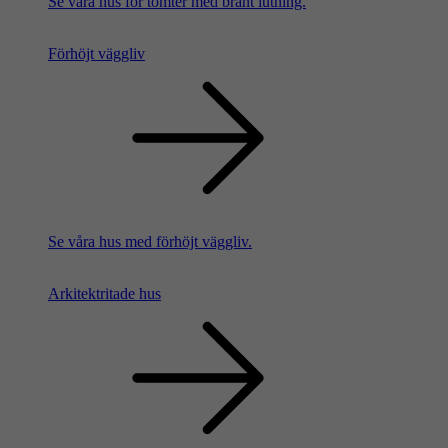
Se våra hus för tomter med brant lutning.
Förhöjt väggliv
Se våra hus med förhöjt väggliv.
Arkitektritade hus