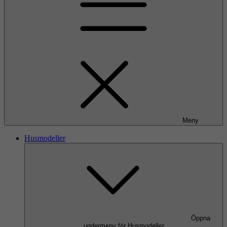
Meny
Husmodeller
Öppna
undermeny för Husmodeller