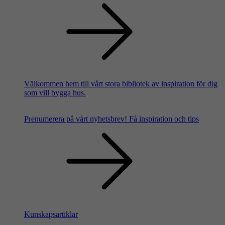
Välkommen hem till vårt stora bibliotek av inspiration för dig
som vill bygga hus.
Prenumerera på vårt nyhetsbrev!
Få inspiration och tips
Kunskapsartiklar