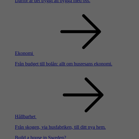
Därför är det tryggt att bygga med oss.
Ekonomi
Från budget till bolån: allt om husresans ekonomi.
Hållbarhet
Från skogen, via husfabriken, till ditt nya hem.
Build a house in Sweden?