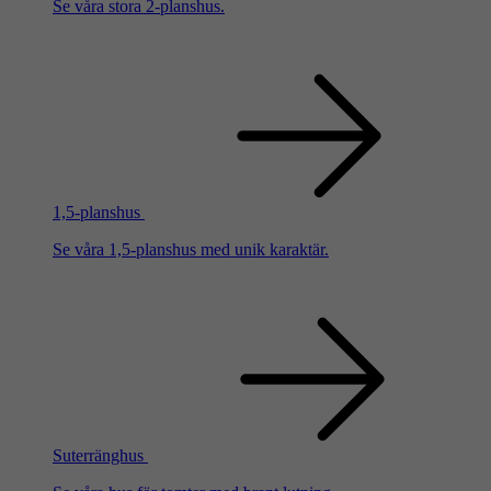
Se våra stora 2-planshus.
1,5-planshus
Se våra 1,5-planshus med unik karaktär.
Suterränghus