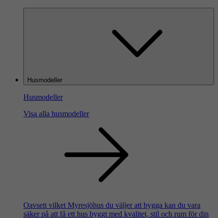
Husmodeller
Husmodeller
Visa alla husmodeller
Oavsett vilket Myresjöhus du väljer att bygga kan du vara
säker på att få ett hus byggt med kvalitet, stil och rum för din