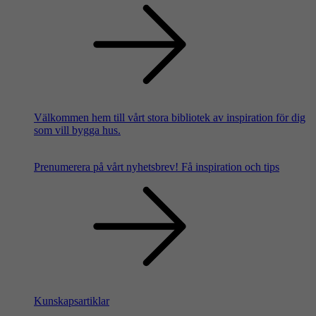
Välkommen hem till vårt stora bibliotek av inspiration för dig
som vill bygga hus.
Prenumerera på vårt nyhetsbrev!
Få inspiration och tips
Kunskapsartiklar