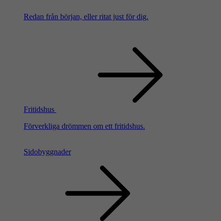
Redan från början, eller ritat just för dig.
Fritidshus
Förverkliga drömmen om ett fritidshus.
Sidobyggnader