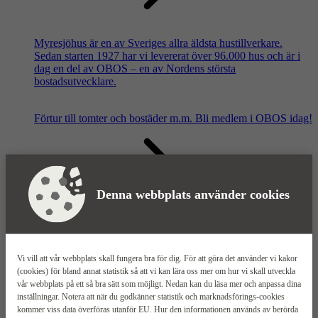
Myresjöhus är en av Sveriges allra äldsta hustillverkare.
Sedan starten 1927 har vi levererat över 96.000 hus och är i
dag en del av OBOS – en av Nordens största
bostadsutvecklare.
Förtur till tomter och bostäder m.m.
Bli medlem i OBOS idag!
Denna webbplats använder cookies
Våra säljkontor
Vi vill att vår webbplats skall fungera bra för dig. För att göra det använder vi kakor
(cookies) för bland annat statistik så att vi kan lära oss mer om hur vi skall utveckla
vår webbplats på ett så bra sätt som möjligt. Nedan kan du läsa mer och anpassa dina
inställningar. Notera att när du godkänner statistik och marknadsförings-cookies
kommer viss data överföras utanför EU. Hur den informationen används av berörda