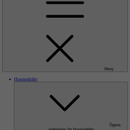
Meny
Husmodeller
Öppna
undermeny för Husmodeller