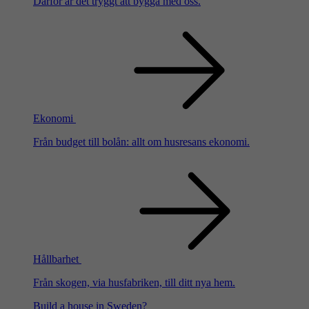
Därför är det tryggt att bygga med oss.
Ekonomi
Från budget till bolån: allt om husresans ekonomi.
Hållbarhet
Från skogen, via husfabriken, till ditt nya hem.
Build a house in Sweden?