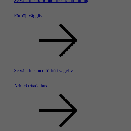
Se våra hus för tomter med brant lutning.
Förhöjt väggliv
Se våra hus med förhöjt väggliv.
Arkitektritade hus