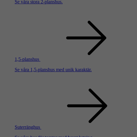
Se våra stora 2-planshus.
1,5-planshus
Se våra 1,5-planshus med unik karaktär.
Suterränghus