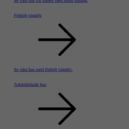
Se våra hus för tomter med brant lutning.
Förhöjt väggliv
Se våra hus med förhöjt väggliv.
Arkitektritade hus