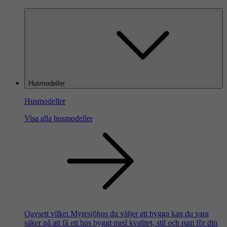
Husmodeller
Husmodeller
Visa alla husmodeller
Oavsett vilket Myresjöhus du väljer att bygga kan du vara
säker på att få ett hus byggt med kvalitet, stil och rum för din