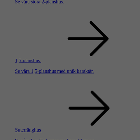
Se våra stora 2-planshus.
1,5-planshus
Se våra 1,5-planshus med unik karaktär.
Suterränghus