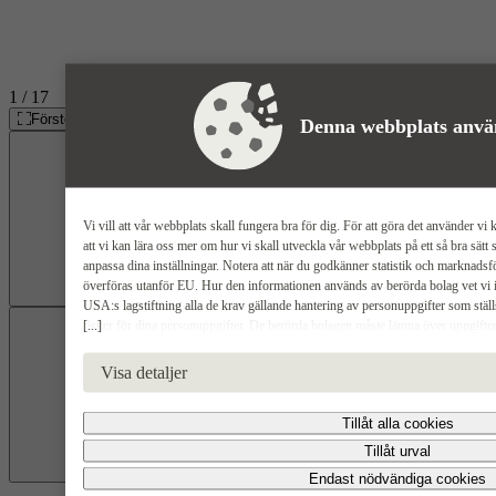
1
/ 17
Förstora galleri
Denna webbplats anvä
Vi vill att vår webbplats skall fungera bra för dig. För att göra det använder vi 
att vi kan lära oss mer om hur vi skall utveckla vår webbplats på ett så bra sät
anpassa dina inställningar. Notera att när du godkänner statistik och marknads
överföras utanför EU. Hur den informationen används av berörda bolag vet vi in
USA:s lagstiftning alla de krav gällande hantering av personuppgifter som stäl
Föregående
[...]
risker för dina personuppgifter. De berörda bolagen måste lämna över uppgifte
USA om de får en sådan begäran. Det kan dock vara svårt eller omöjligt för dig att
radering, gällande eventuella personuppgifter som de brottsbekämpande myndighe
Visa detaljer
godkänna statistik och marknadsförings-cookies nedan bekräftar du att du samtycke
Tillåt alla cookies
Tillåt urval
Endast nödvändiga cookies
Nästa