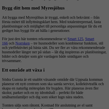
Bygg ditt hem med Myresjöhus
Att bygga med Myresjöhus är tryggt, enkelt och bekvämt – från
första mötet till inflyttningsklart hem. Med totalentreprenad, fasta
planlösningar och möjlighet till personliga anpassningar får du ett
gediget hus byggt för att hålla i generationer.
För just den här tomten rekommenderar vi
Smart 125
,
Smart
166
och
Norrsken
– tre husmodeller som kombinerar funktion, stil
och yteffektivitet på bästa sätt. Du ser fler av våra rekommenderade
husmodeller längre ner på sidan – låt dig inspireras av planlösningar,
bilder och detaljer som gör vardagen både smidigare och
trivsammare.
Ett område att växa i
Södra Gunsta är ett snabbt växande område där Uppsala kommun
planerar ett nytt centrum som ska samla service, kollektivtrafik och
skapa en naturlig mötesplats för bygden. Här planeras även fler
skolor, parker och en ny idrottshall – perfekt för både
småbarnsfamiljer och dig som söker lugn nära staden.
Tomten säljs som råtomt. Kostnad för anslutning av el samt