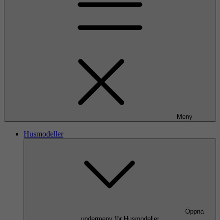
Meny
Husmodeller
Öppna
undermeny för Husmodeller