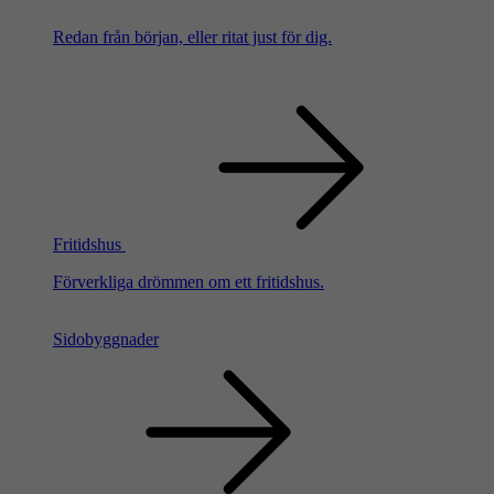
Redan från början, eller ritat just för dig.
Fritidshus
Förverkliga drömmen om ett fritidshus.
Sidobyggnader