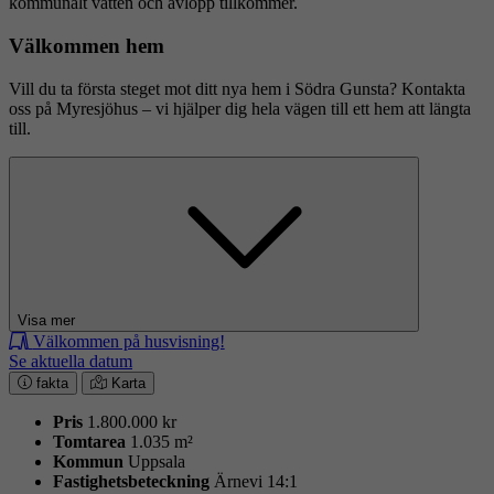
kommunalt vatten och avlopp tillkommer.
Välkommen hem
Vill du ta första steget mot ditt nya hem i Södra Gunsta? Kontakta
oss på Myresjöhus – vi hjälper dig hela vägen till ett hem att längta
till.
Visa mer
Välkommen på husvisning!
Se aktuella datum
fakta
Karta
Pris
1.800.000 kr
Tomtarea
1.035 m²
Kommun
Uppsala
Fastighets­beteckning
Ärnevi 14:1