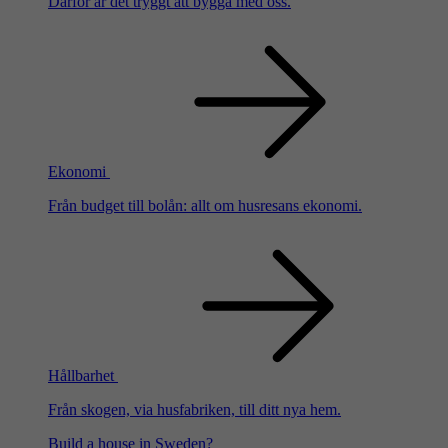
Därför är det tryggt att bygga med oss.
Ekonomi
Från budget till bolån: allt om husresans ekonomi.
Hållbarhet
Från skogen, via husfabriken, till ditt nya hem.
Build a house in Sweden?