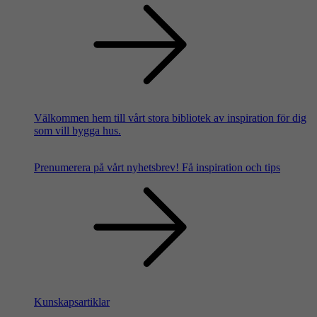
Välkommen hem till vårt stora bibliotek av inspiration för dig
som vill bygga hus.
Prenumerera på vårt nyhetsbrev!
Få inspiration och tips
Kunskapsartiklar