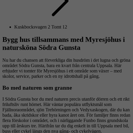
Kuskbocksvagen 2 Tomt 12
Bygg hus tillsammans med Myresjöhus i
natursköna Södra Gunsta
Nu har du chansen att förverkliga din husdröm i det lugna och gröna
området Södra Gunsta, bara en kvart från centrala Uppsala. Här
erbjuder vi tomter för Myresjöhus i ett område som växer – med
skolor, service, parker och en ny idrottshall på gång.
Bo med naturen som granne
I Södra Gunsta bor du med naturen precis utanför dörren och ett rikt
friluftsliv runt hörnet. Här väntar populära utflyktsmål som
Fjällnoraområdet, sjön Trehörningen och Vedyxaskogen, där du kan
bada, åka skridskor eller hyra kanot året om. För familjer finns redan
flera förskolor i området, och i närliggande Funbo finns grundskola
upp till årskurs tre. Härifrån tar du dig enkelt in till Uppsala med bil,
buss eller cykel längs den nya gång- och cykelvägen.