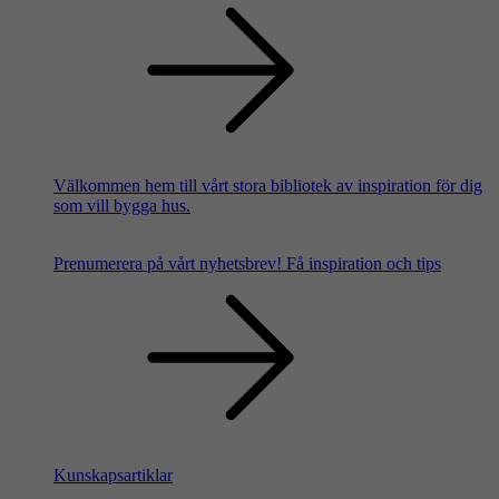
Välkommen hem till vårt stora bibliotek av inspiration för dig
som vill bygga hus.
Prenumerera på vårt nyhetsbrev!
Få inspiration och tips
Kunskapsartiklar