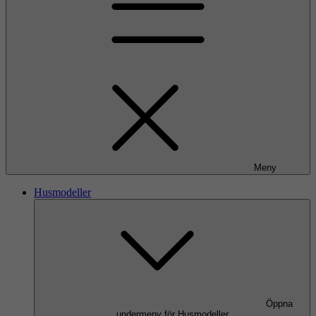
Meny
Husmodeller
Öppna
undermeny för Husmodeller