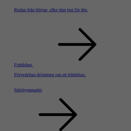
Redan från början, eller ritat just för dig.
Fritidshus
Förverkliga drömmen om ett fritidshus.
Sidobyggnader