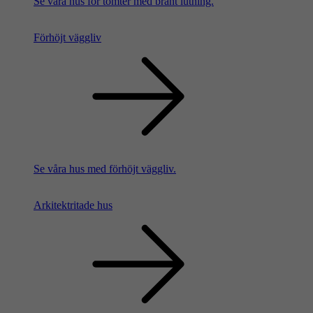
Se våra hus för tomter med brant lutning.
Förhöjt väggliv
Se våra hus med förhöjt väggliv.
Arkitektritade hus