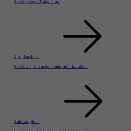
Se våra stora 2-planshus.
1,5-planshus
Se våra 1,5-planshus med unik karaktär.
Suterränghus