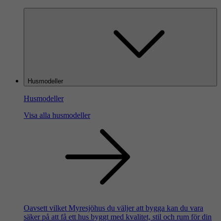
Husmodeller
Husmodeller
Visa alla husmodeller
Oavsett vilket Myresjöhus du väljer att bygga kan du vara
säker på att få ett hus byggt med kvalitet, stil och rum för din