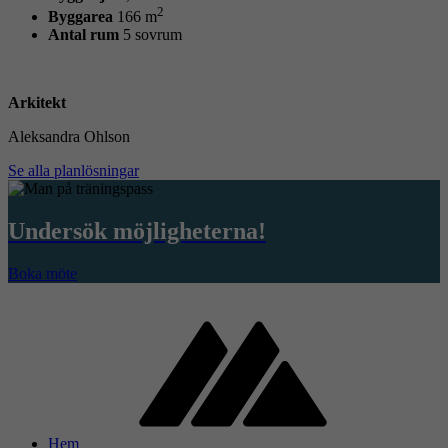
2
Byggarea
166 m
Antal rum
5 sovrum
Arkitekt
Aleksandra Ohlson
Se alla planlösningar
Undersök möjligheterna!
Boka möte
Hem