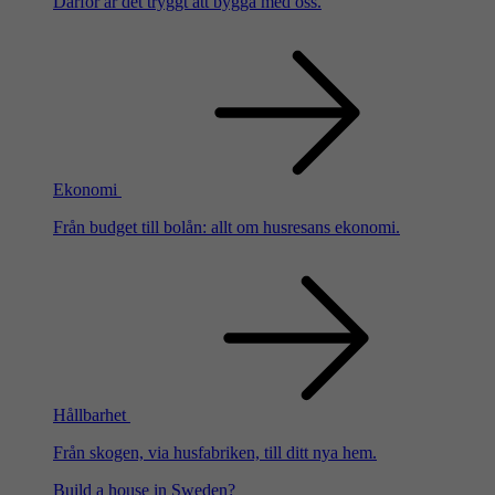
Därför är det tryggt att bygga med oss.
Ekonomi
Från budget till bolån: allt om husresans ekonomi.
Hållbarhet
Från skogen, via husfabriken, till ditt nya hem.
Build a house in Sweden?