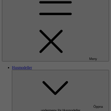
Meny
Husmodeller
Öppna
undermeny för Husmodeller