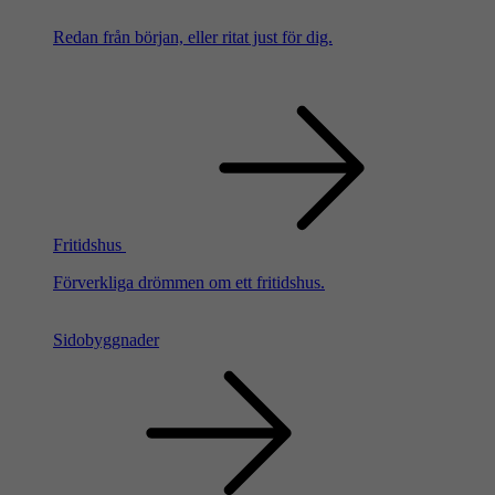
Redan från början, eller ritat just för dig.
Fritidshus
Förverkliga drömmen om ett fritidshus.
Sidobyggnader