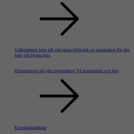
Välkommen hem till vårt stora bibliotek av inspiration för dig
som vill bygga hus.
Prenumerera på vårt nyhetsbrev!
Få inspiration och tips
Kunskapsartiklar