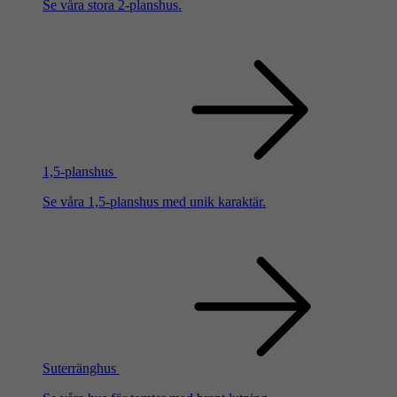
Se våra stora 2-planshus.
1,5-planshus
Se våra 1,5-planshus med unik karaktär.
Suterränghus