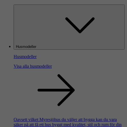
Husmodeller
Husmodeller
Visa alla husmodeller
Oavsett vilket Myresjöhus du väljer att bygga kan du vara
säker på att få ett hus byggt med kvalitet, stil och rum för din