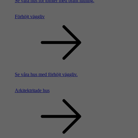
Se våra hus för tomter med brant lutning.
Förhöjt väggliv
Se våra hus med förhöjt väggliv.
Arkitektritade hus