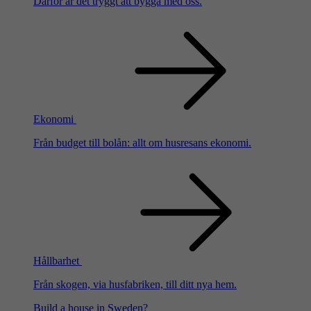
Därför är det tryggt att bygga med oss.
Ekonomi
Från budget till bolån: allt om husresans ekonomi.
Hållbarhet
Från skogen, via husfabriken, till ditt nya hem.
Build a house in Sweden?