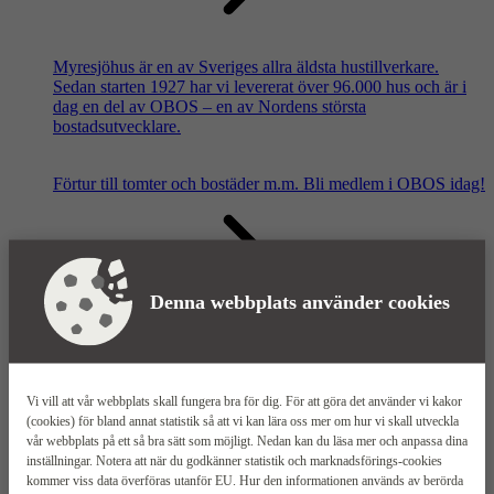
Myresjöhus är en av Sveriges allra äldsta hustillverkare.
Sedan starten 1927 har vi levererat över 96.000 hus och är i
dag en del av OBOS – en av Nordens största
bostadsutvecklare.
Förtur till tomter och bostäder m.m.
Bli medlem i OBOS idag!
Denna webbplats använder cookies
Våra säljkontor
Vi vill att vår webbplats skall fungera bra för dig. För att göra det använder vi kakor
(cookies) för bland annat statistik så att vi kan lära oss mer om hur vi skall utveckla
vår webbplats på ett så bra sätt som möjligt. Nedan kan du läsa mer och anpassa dina
inställningar. Notera att när du godkänner statistik och marknadsförings-cookies
kommer viss data överföras utanför EU. Hur den informationen används av berörda