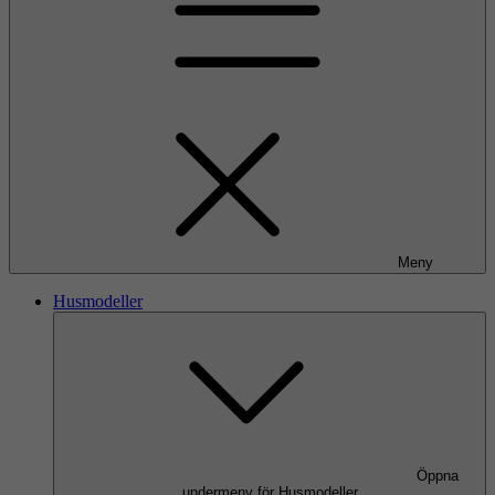
Meny
Husmodeller
Öppna
undermeny för Husmodeller