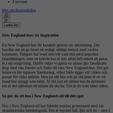
4 sovrum
Mer om husmodellen
Ladda fler
New England-hus: ny inspiration
Ett New England-hus får karaktär genom sin utformning. Det
handlar om att ge huset ett resligt, ståtligt intryck med vackra
kontraster. Tidigare har svart mot vitt varit den mest populära
färgsättningen, men ett kritvitt hus är inte alltid helt enkelt att passa
in i sin omgivning. Därför väljer vi gärna en annan ljus fasadkulör
ihop med vita fönster och foder till våra New England-hus. Det ger
husen en lite mjukare framtoning, vilket både ligger väl i tiden och
passar fler olika miljöer. Men på rätt hus och på rätt plats är en vit
fasad hur snyggt som helst. Är det just ett sådant hus du drömmer
om är det självklart ett sådant du ska ha. Det är du som sätter stilen.
Så gör du ett hus i New England-stil till ditt eget
Hus i New England-stil har faktiskt mycket gemensamt med vår
skandinaviska inredningsstil. Det är mycket luft, ljus och trä – men i