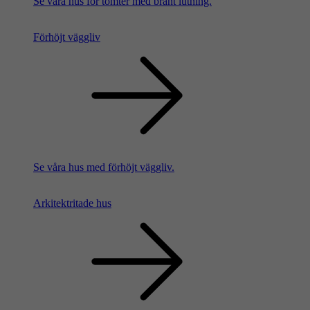
Se våra hus för tomter med brant lutning.
Förhöjt väggliv
Se våra hus med förhöjt väggliv.
Arkitektritade hus