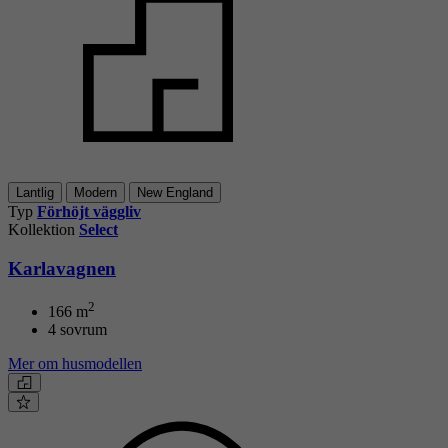
Lantlig
Modern
New England
Typ
Förhöjt väggliv
Kollektion
Select
Karlavagnen
2
166
m
4 sovrum
Mer om husmodellen