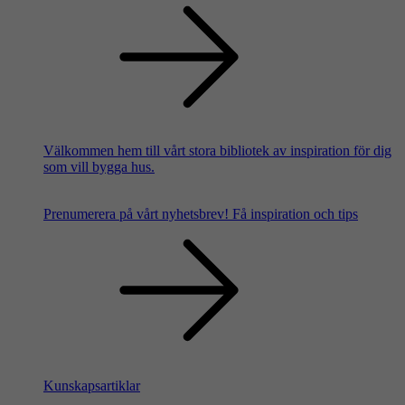
Välkommen hem till vårt stora bibliotek av inspiration för dig
som vill bygga hus.
Prenumerera på vårt nyhetsbrev!
Få inspiration och tips
Kunskapsartiklar