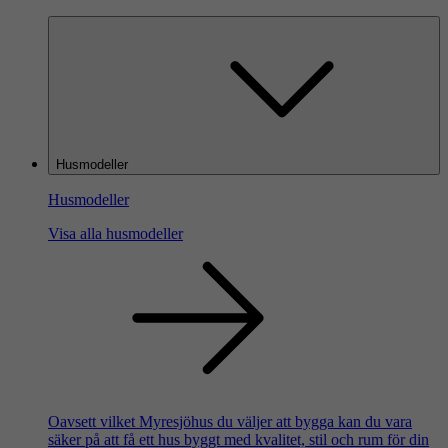
Husmodeller
Husmodeller
Visa alla husmodeller
Oavsett vilket Myresjöhus du väljer att bygga kan du vara
säker på att få ett hus byggt med kvalitet, stil och rum för din