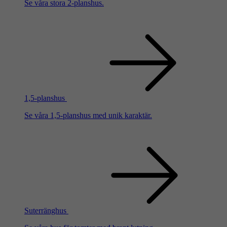
Se våra stora 2-planshus.
1,5-planshus
Se våra 1,5-planshus med unik karaktär.
Suterränghus