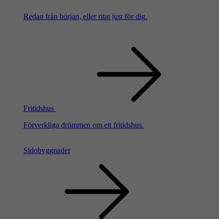
Redan från början, eller ritat just för dig.
Fritidshus
Förverkliga drömmen om ett fritidshus.
Sidobyggnader