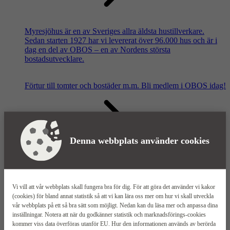
Myresjöhus är en av Sveriges allra äldsta hustillverkare.
Sedan starten 1927 har vi levererat över 96.000 hus och är i
dag en del av OBOS – en av Nordens största
bostadsutvecklare.
Förtur till tomter och bostäder m.m.
Bli medlem i OBOS idag!
Denna webbplats använder cookies
Våra säljkontor
Vi vill att vår webbplats skall fungera bra för dig. För att göra det använder vi kakor
(cookies) för bland annat statistik så att vi kan lära oss mer om hur vi skall utveckla
vår webbplats på ett så bra sätt som möjligt. Nedan kan du läsa mer och anpassa dina
inställningar. Notera att när du godkänner statistik och marknadsförings-cookies
kommer viss data överföras utanför EU. Hur den informationen används av berörda