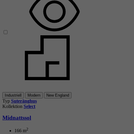
Industriell
Modern
New England
Typ
Suteränghus
Kollektion
Select
Midnattssol
2
166
m