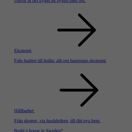
Därför är det tryggt att bygga med oss.
Ekonomi
Från budget till bolån: allt om husresans ekonomi.
Hållbarhet
Från skogen, via husfabriken, till ditt nya hem.
Build a house in Sweden?