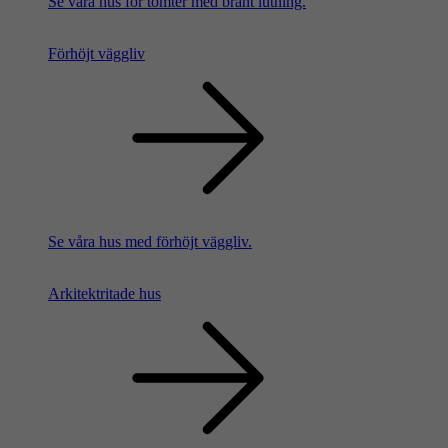
Se våra hus för tomter med brant lutning.
Förhöjt väggliv
Se våra hus med förhöjt väggliv.
Arkitektritade hus