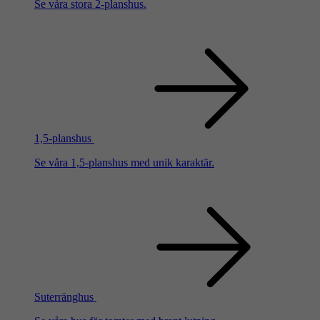
Se våra stora 2-planshus.
1,5-planshus
Se våra 1,5-planshus med unik karaktär.
Suterränghus