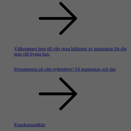
Välkommen hem till vårt stora bibliotek av inspiration för dig
som vill bygga hus.
Prenumerera på vårt nyhetsbrev!
Få inspiration och tips
Kunskapsartiklar