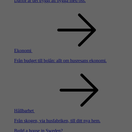
Därför är det tryggt att bygga med oss.
Ekonomi
Från budget till bolån: allt om husresans ekonomi.
Hållbarhet
Från skogen, via husfabriken, till ditt nya hem.
Build a house in Sweden?