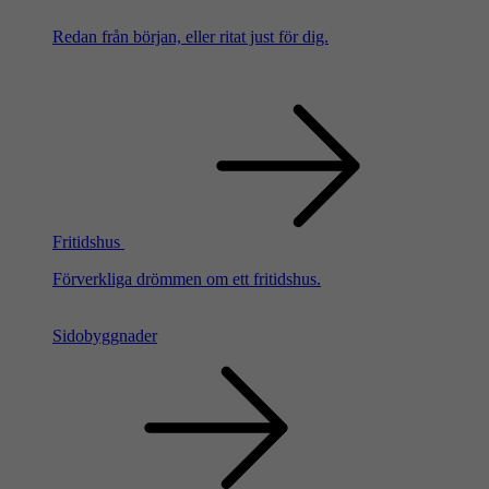
Redan från början, eller ritat just för dig.
Fritidshus
Förverkliga drömmen om ett fritidshus.
Sidobyggnader