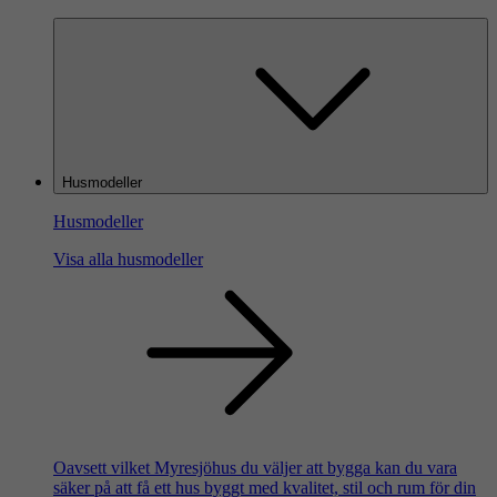
Husmodeller
Husmodeller
Visa alla husmodeller
Oavsett vilket Myresjöhus du väljer att bygga kan du vara
säker på att få ett hus byggt med kvalitet, stil och rum för din