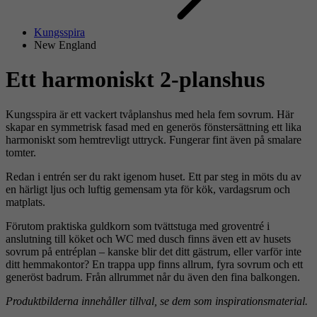
Kungsspira
New England
Ett harmoniskt 2-planshus
Kungsspira är ett vackert tvåplanshus med hela fem sovrum. Här
skapar en symmetrisk fasad med en generös fönstersättning ett lika
harmoniskt som hemtrevligt uttryck. Fungerar fint även på smalare
tomter.
Redan i entrén ser du rakt igenom huset. Ett par steg in möts du av
en härligt ljus och luftig gemensam yta för kök, vardagsrum och
matplats.
Förutom praktiska guldkorn som tvättstuga med groventré i
anslutning till köket och WC med dusch finns även ett av husets
sovrum på entréplan – kanske blir det ditt gästrum, eller varför inte
ditt hemmakontor? En trappa upp finns allrum, fyra sovrum och ett
generöst badrum. Från allrummet når du även den fina balkongen.
Produktbilderna innehåller tillval, se dem som inspirationsmaterial.