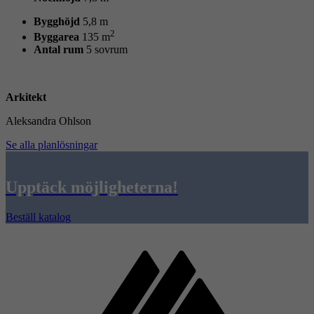
Bygghöjd
5,8 m
2
Byggarea
135 m
Antal rum
5 sovrum
Arkitekt
Aleksandra Ohlson
Se alla planlösningar
Upptäck möjligheterna!
Beställ katalog