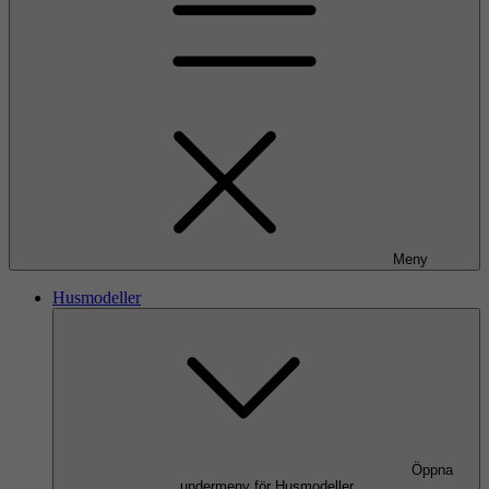
Meny
Husmodeller
Öppna
undermeny för Husmodeller