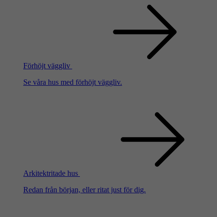
Förhöjt väggliv
Se våra hus med förhöjt väggliv.
Arkitektritade hus
Redan från början, eller ritat just för dig.