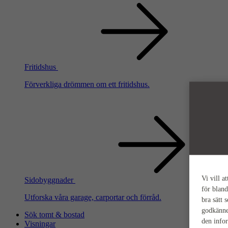
Fritidshus
Förverkliga drömmen om ett fritidshus.
Vi vill a
Sidobyggnader
för bland
Utforska våra garage, carportar och förråd.
bra sätt 
godkänne
Sök tomt & bostad
den info
Visningar