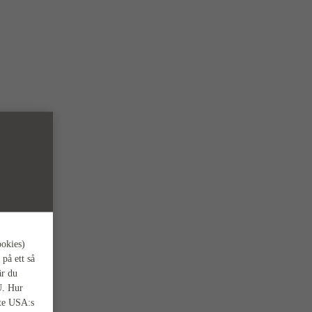
ookies)
 på ett så
är du
U. Hur
nte USA:s