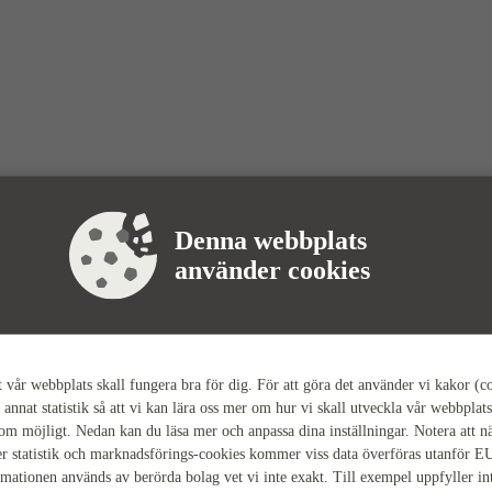
Denna webbplats
använder cookies
tt vår webbplats skall fungera bra för dig. För att göra det använder vi kakor (c
 annat statistik så att vi kan lära oss mer om hur vi skall utveckla vår webbplats
som möjligt. Nedan kan du läsa mer och anpassa dina inställningar. Notera att n
r statistik och marknadsförings-cookies kommer viss data överföras utanför E
rmationen används av berörda bolag vet vi inte exakt. Till exempel uppfyller i